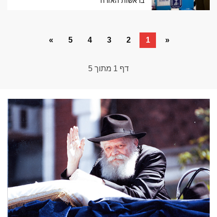
בראשות האזרח
»
5
4
3
2
1
«
דף
1
מתוך
5