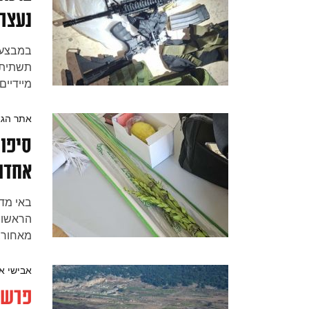
נעצרו
במבצע 
תשתית ט
מיידיים
שליט"א
להגברת
אתר הגא
סיפור
אחדו
באי מד
הראשוני
מאחור,
ישראל, 
וקיים!
אבישי אי
פרשנ