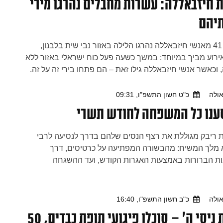
 חיזבאללה: עשרות מחבלים נהרגו מירי
תיהם
לפחות 41 מאנשי חיזבאללה נהרגו הלילה באזור נבי שית בלבנון,
רוע מביך במיוחד: במשך כשעה פעל כוח ישראלי באזור ללא
וכאשר אנשי חיזבאללה גילו זאת – הם פתחו בירי זה על זה.
כבר מודים: “הם חטפו… את האנשים שלהם”. על ניסך ועל
יך
ולה
כ"ט חשון התשפ"ו, 09:31
סענו כל המשפחה לחודש תשרי
ריבק מגוללת את רצף הנסים שלהם בדרך לנסיעה לרבי
 מלך המשיח: מהבשורה המפתיעה על כרטיסים, דרך
ת הברורות באמצעות האגרות הקודש, ועד ההשגחה
 שליוותה כל צעד — שהבהירה כי כשמרפים וסומכים -
 נפתחות מאליהן
ולה
כ"ב חשון התשפ"ו, 16:40
בזכות ניסי ה' – סוכלו פיגועי תופת כבדים, 50