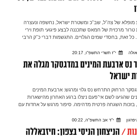
מופלא של צה"ל, שב"כ ומשטרת ישראל, נחשפה ונעצרה
רור מרכזית של חמאס שתכננה לבצע פיגועי תופת וירי
. כל זאת, בחסדי שמים הגלויים. התגשמות דברי כ"ק הרבי
 מלך המשיח, שהתריע כי מגעים עם הערבים מביאים
 הטרור
ולה
י"ז תשרי התשפ"ו, 20:17
 נס ארבעת המינים במדגסקר מגלה את
ת ישראל
גסקר הרחוק התרחש נס גלוי ומרגש: ארבעת המינים
ם שהגיעו לשם אי־פעם ניצלו ברגע האחרון מהישארות
 בזכות השגחה פרטית מדהימה. סיפור מרגש על אחדות עם
מסירותם של השלוחים, והוכחה חיה שיש רבי בישראל – חי
פרגון
י"ד אב התשפ"ה, 00:22
ות /
הניצחון הניסי בצפון: חיזבאללה