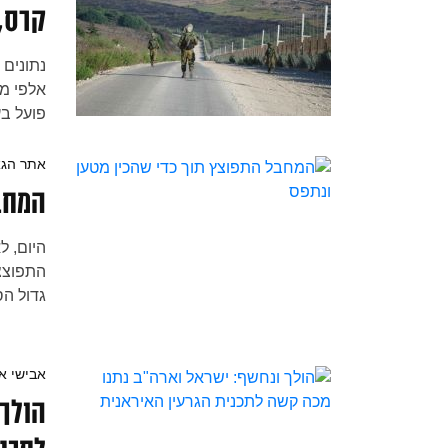
קרס,
נתונים 
אלפי מח
פועל בע
משרשרת
אתר הגא
המחבל
התפוצצו
גדול הס
נוסף או
ניסך
אבישי אי
הולך 