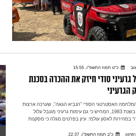
וב
כ"ט תמוז התשפ"ו, 15:55
 גרעיני סודי חיזק את ההכרה בסכנת
 הגרעיני
המלחמה האסטרטגי הסודי "הנביא הגאה", שערכה ארצות
הברית בשנת 1983, המחיש כי גם עימות גרעיני מוגבל עלול
 במהירות לאסון עולמי. עיון בפרטים מגלה כי מסקנות
 עולות בקנה אחד עם דברי הרבי שליט"א מלך המשיח,
י מנהיגי העולם מכירים בסכנת הנשק הגרעיני ופועלים
פרגון
כ"ב תמוז התשפ"ו, 22:37