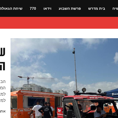
יח
בית מדרש
פרשת השבוע
וידאו
770
שיחת הגאולה
שע
הב
הבו
המש
למש
אתר