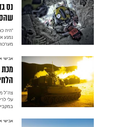
נס גד
שהסת
“היה כא
נמנע אס
מערכות 
מצביעי
ניכרת ה
אבישי אי
ישראל 
מכת מ
הלחי
צה"ל מ
עלי לרי
במקביל,
בחסדי ה
אבישי אי