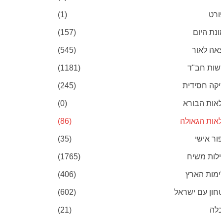
רט
(1)
נת היום
(157)
אה לאור
(545)
ות חב"ד
(1181)
יקה חסידית
(245)
אות הבורא
(0)
אות הגאולה
(86)
ור אישי
(35)
לות משיח
(1765)
מות הארץ
(406)
חון עם ישראל
(602)
לה
(21)