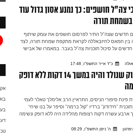
ו כחלק מההכנה לגאולה האמיתית והשלימה
 צה"ל חושפים: כך נמנע אסון גדול עוד
 בשמחת תורה
 חדשים שצה"ל התיר לפרסום חושפים את עומק שיתוף
 בין חמאס לחיזבאללה לקראת מתקפת שמחת תורה, לצד
דשים על סיכול תוכניות צה"ל בעבר. במאמרו של אבישי
מודגש כי לצד חומרת התיאום בין ארגוני הטרור, מתברר גם
גודל הנס בכך שחיזבאללה לא פתח במתקפה רחבה ב-7 באוקטובר
ולה
כ"ד אייר התשפ"ו, 17:48
מנע, בחסדי ה', אסון כבד בהרבה
התינוק שנולד והיה במשך 14 דקות ללא דופק
מה
אקט
באר
פינת סיפורי הניסים, התראיין הרב אלימלך טאלר לעמי
וכנית ''חידודון'' ברדיו "קול ברמה" וסיפר על בנו שיחי'
בעו
ארבע עשרה דקות רצופות מהלידה היה ללא דופק ונשימה
דעו
הצוות הרפואי נאבק על חייו והתשובות המהדהימות שקיבל
 "אגרות הקודש" | האזינו
פרגון
ה' ניסן התשפ"ו, 08:29
טכנ