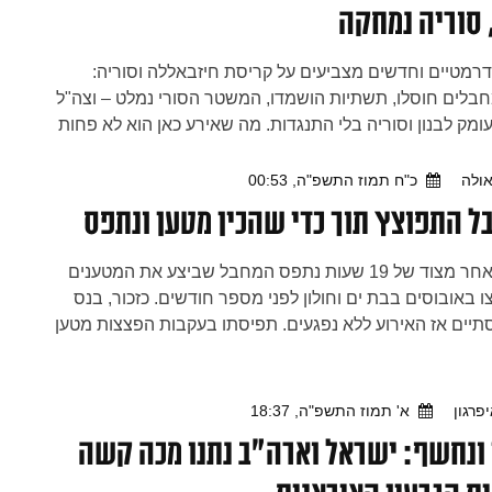
 סוריה נמחקה
דרמטיים וחדשים מצביעים על קריסת חיזבאללה וסוריה:
בלים חוסלו, תשתיות הושמדו, המשטר הסורי נמלט – וצה"ל
ומק לבנון וסוריה בלי התנגדות. מה שאירע כאן הוא לא פחות
 של נסים גלויים. כל הפרטים – בטור המלא
ולה
כ"ח תמוז התשפ"ה, 00:53
 התפוצץ תוך כדי שהכין מטען ונתפס
היום, לאחר מצוד של 19 שעות נתפס המחבל שביצע את המטענים
 באובוסים בבת ים וחולון לפני מספר חודשים. כזכור, בנס
תיים אז האירוע ללא נפגעים. תפיסתו בעקבות הפצצות מטען
תו הכין יחד עם מטענים אחרים כדי לבצע פיגועים היל"ת. על
פרגון
א' תמוז התשפ"ה, 18:37
ונחשף: ישראל וארה"ב נתנו מכה קשה