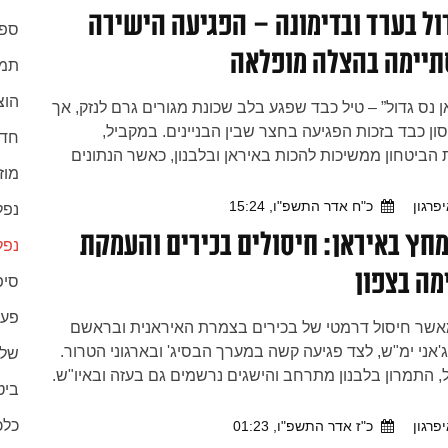
ול בערד ובדימונה – הפגיעה הישירה
ספו
יימה בהצלה מופלאה
תמו
הוצ
ן נס גדול” – טיל כבד שפגע בלב שכונת מגורים גרם לנזק, אך
ון כבד בזכות הפגיעה בחצר שבין הבניינים. במקביל,
חדש
הביטחון ממשיכות להכות באיראן ובלבנון, כאשר הנתונים
מוז
ם על הצלחה גבוהה ביירוטים. בתוך המציאות המורכבת
שגחה אלוקית ונסים גלויים, המחזקים את הביטחון כי עם
פרגון
כ"ח אדר התשפ"ו, 15:24
נפל
מתקדם לעבר הגאולה האמיתית והשלימה
חץ באיראן: חיסולים בכירים והעמקת
נפל
מה בצפון
סיפ
פעי
אשר חיסול דרמטי של בכירים בצמרת האיראנית ובראשם
ג'אני ימ"ש, לצד פגיעה קשה במערך הבסיג' ובארגוני הטרור.
שלי
 התמרון בלבנון מתרחב והישגים נרשמים גם בעזה ובאיו"ש.
ביט
' – נסים גלויים ובשורות טובות
כלכ
פרגון
כ"ז אדר התשפ"ו, 01:23