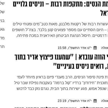
 הנסים: מתקפות רבות – וניסים גלויים
שלי
אל
שלי
בני
שרות רבות של רקטות מלבנון, מאות כטב"מים ומטחי טילים
גאו
– היום הסתיים עם מספר פצועים קטן בלבד. בצה"ל חושפים
דרמטיים: חיסול הנהגת הביטחון האיראנית במכת פתיחה,
מדע
וב מערכי הטילים והנ"מ, והעמקת השליטה בדרום לבנון –
תחב
ים גלויים והתגברות הלחץ על המשטר האיראני
ולה
י"ט אדר התשפ"ו, 15:58
 הווה עובדא | ''שמענו פיצוץ אדיר בתוך
 רואים ניסים בעיניים''
פינת סיפור הניסים, הרב מענדי פיזם בראיון מיוחד לעמי
תוכנית ''חידודון'' ברדיו ''קול ברמה'' בעקבות נפילת שבר טיל
שנפל אמש, פגע ישירות בתוך הבית, נגרם נזק כבד לרכוש
די שמים איש מבני המשפחה לא נפגע כאשר הם שהו בחדר
האזינו
ולה
י"ח אדר התשפ"ו, 23:19