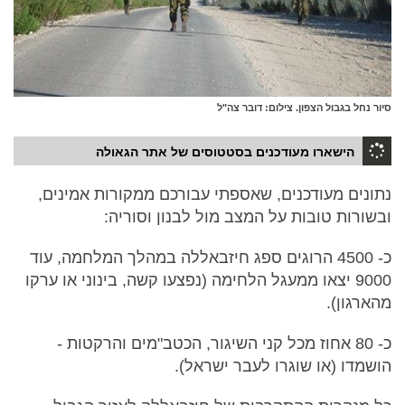
סיור נחל בגבול הצפון. צילום: דובר צה"ל
הישארו מעודכנים בסטטוסים של אתר הגאולה
נתונים מעודכנים, שאספתי עבורכם ממקורות אמינים,
ובשורות טובות על המצב מול לבנון וסוריה:
כ- 4500 הרוגים ספג חיזבאללה במהלך המלחמה, עוד
9000 יצאו ממעגל הלחימה (נפצעו קשה, בינוני או ערקו
מהארגון).
כ- 80 אחוז מכל קני השיגור, הכטב"מים והרקטות -
הושמדו (או שוגרו לעבר ישראל).