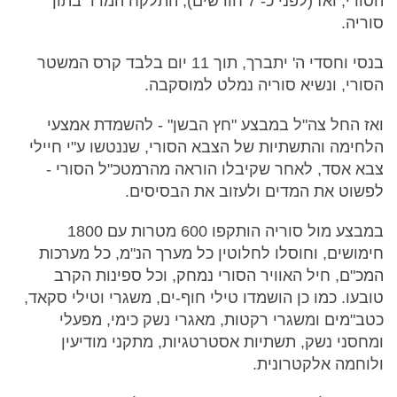
הסורי, ואז (לפני כ- 7 חודשים), התלקח המרד בתוך
סוריה.
בנסי וחסדי ה' יתברך, תוך 11 יום בלבד קרס המשטר
הסורי, ונשיא סוריה נמלט למוסקבה.
ואז החל צה"ל במבצע "חץ הבשן" - להשמדת אמצעי
הלחימה והתשתיות של הצבא הסורי, שננטשו ע"י חיילי
צבא אסד, לאחר שקיבלו הוראה מהרמטכ"ל הסורי -
לפשוט את המדים ולעזוב את הבסיסים.
במבצע מול סוריה הותקפו 600 מטרות עם 1800
חימושים, וחוסלו לחלוטין כל מערך הנ"מ, כל מערכות
המכ"ם, חיל האוויר הסורי נמחק, וכל ספינות הקרב
טובעו. כמו כן הושמדו טילי חוף-ים, משגרי וטילי סקאד,
כטב"מים ומשגרי רקטות, מאגרי נשק כימי, מפעלי
ומחסני נשק, תשתיות אסטרטגיות, מתקני מודיעין
ולוחמה אלקטרונית.