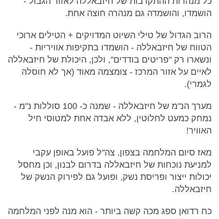
כל מנהרות ההתקרבות של חיזבאללה לאזור הגבול -
הושמדו, והושמדה גם מנהרה חוצה אחת.
הרוב הגדול של טילי השיוט המדויקים + הטילים ארוכי
הטווח של חיזבאללה - הושמדו בתקיפות אוויריות -
ונשארו רק "פריטים בודדים", ולכן, היכולת של חיזבאללה
לאיים על אזור המרכז - צומצמה מאוד (אך לא חוסלה
לגמרי).
מערך הנ"מ של חיזבאללה - שמנה כ- 100 סוללות נ"מ -
נמחק כמעט לחלוטין, ללא אבדה אחת למטוסי חיל
האוויר!
מאז סיום המלחמה בצפון, צה"ל פועל באופן עקבי
למניעת נוכחות של חיזבאללה בדרום לבנון, וכן מחסל
יכולות ייצור ופריסת נשק, ופועל גם לפירוק הנשק של
חיזבאללה.
כח רדואן ספג מכה קשה ביותר - הוא מנה לפני המלחמה