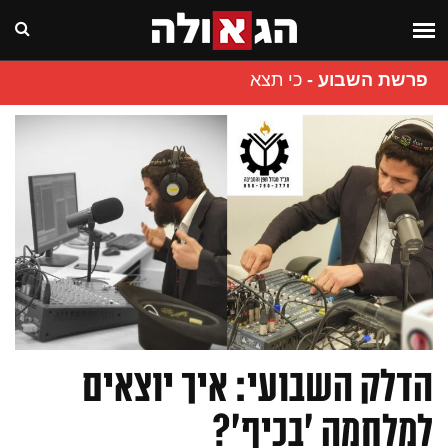
פרשת השבוע
-
כי תצא
הדלק השבועי: איך יוצאים
למלחמה 'בכיף'?