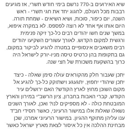
שיא האירועים ב-770 נרשם בימי חודש תשרי, אז מגיעים
רבבות מכל העולם, לחגוג יחד את חגי תשרי - ראש
השנה, יום כיפור, סוכות, ושיא השיאים - שמחת תורה.
היום אותו אף אחד לא רוצה לפספס. לא במקרה איפוא,
במשך שנים חשו יהודים רבים כל-כך זיקה פנימית
ורגשית למקום הקדוש. לאורך עשורים השקיעו יהודים
רבים משאבים אינסופיים במטרה להגיע לביקור במקום,
גם בתקופות בהן כרטיס טיסה מניו-יורק לישראל היה
כרוך בהשקעת משכורת של חצי שנה.
יתכן שעבור חלק מהקוראים עולה סימן שאלה - כיצד
יתכן שיהודי יחפוץ, יתגעגע וישתוקק כל-כך להגיע אל
מקום השוכן מחוץ לארץ הקודש? האם ירושלים עיר
הקודש, קברי האבות בחברון, ציון הרשב"י במירון והארץ
המובטחת כולה - לא מספיקים לנו? ואכן, לאורך השנים
נשאלו שאלות אלו במישור הרעיוני, כאשר חסידי חב"ד
ענו עליהן מתוקף ההגיון. במישור הרעיוני אמרנו, שכן
מבחינת ההלכה אין כל איסור לצאת מארץ ישראל כאשר