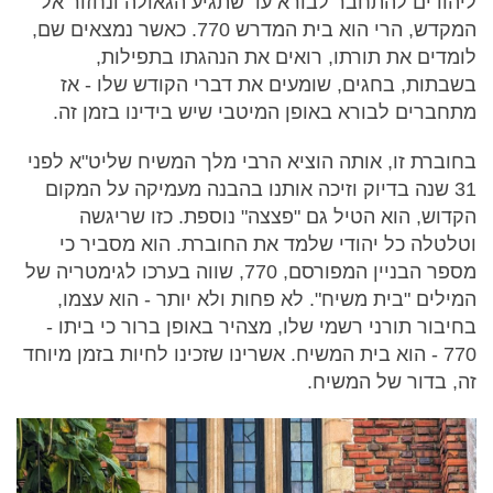
ליהודים להתחבר לבורא עד שתגיע הגאולה ונחזור אל
המקדש, הרי הוא בית המדרש 770. כאשר נמצאים שם,
לומדים את תורתו, רואים את הנהגתו בתפילות,
בשבתות, בחגים, שומעים את דברי הקודש שלו - אז
מתחברים לבורא באופן המיטבי שיש בידינו בזמן זה.
בחוברת זו, אותה הוציא הרבי מלך המשיח שליט"א לפני
31 שנה בדיוק וזיכה אותנו בהבנה מעמיקה על המקום
הקדוש, הוא הטיל גם "פצצה" נוספת. כזו שריגשה
וטלטלה כל יהודי שלמד את החוברת. הוא מסביר כי
מספר הבניין המפורסם, 770, שווה בערכו לגימטריה של
המילים "בית משיח". לא פחות ולא יותר - הוא עצמו,
בחיבור תורני רשמי שלו, מצהיר באופן ברור כי ביתו -
770 - הוא בית המשיח. אשרינו שזכינו לחיות בזמן מיוחד
זה, בדור של המשיח.