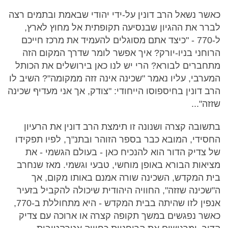
כאשר נשאל הרב דונין על-ידי יהודי שבאמת ובתמים רצה
לברר את ההגיון שבנסיעה תקופתית אל מחוץ לארץ,
ל-770 - "כיצד אתם מסוגלים להעמיד את מרכז חייכם
הרוחני בניו-יורק? איך אפשר לומר שדרך המקום הזה
מתחברים לבורא? הרי יש לנו כאן בירושלים את הכותל
המערבי, עליו נאמר "שכינה אינה זזה ממקומה"? השיב לו
הרב דונין בחיספוסו הייחודי: "צודק, אך אני מעדיף שכינה
שזזה"...
בתשובה קצרה ושנונה זו תימצת הרב דונין את הרעיון
החסידי, המובא כבר בספר הזוהר ובתנ"ך, לפיו תפקידו
של צדיק הדור הוא להנכיח כאן - בעולם הגשמי - את
מציאות הבורא באופן מוחשי, טבעי וגשמי. מאז שנחרב
בית המקדש, השכינה שורה אמנם באותו מקום, אך
ה"שכינה שזזה", החוויה היהודית שיכולה להקביל בזעיר
אנפין לזו שהיתה בבית המקדש - היא מתחוללת ב-770,
כאשר נפגשים במשך תקופה קצרה או ארוכה עם צדיק