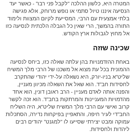
המטרה היא, כלשון ההלכה "לקבל פני רבו" - כאשר יעד
הנסיעה איננו טיול סתמי או נופש מרוחק, אלא פגישה
בלתי אמצעית עם הרבי, המסייעת לקיום המצוות ולימוד
התורה בהמשך, הרי שאין כל הגבלה הלכתית לנסיעה כזו
אל מחוץ לגבולות ארץ הקודש.
שכינה שזזה
באחת ההזדמנויות בהן עלתה שאלה כזו, ביחס לנסיעה
ההמונית בכל עת מצוא אל משכנו של הרבי מלך המשיח
שליט"א בניו-יורק, היא נשאלה על-ידי יהודי שהתקרב
לחסידות חב"ד. הוא שאל את השאלה מכיוון מעניין,
והפנה אותה לאדם מעניין - הרב ראובן דונין, הוא אחד
מהדמויות המעניינות והמרתקות בחב"ד. הוא זכה לקשר
קרוב ואישי עם הרבי מלך המשיח שליט"א, היה השליח
החב"די לעיר חיפה, והתאפיין בפיקחות נדירה, הסתכלות
עמוקה ומבט יצירתי שסייעו לו "למגנט" יהודים רבים
ליהדות ולחסידות.