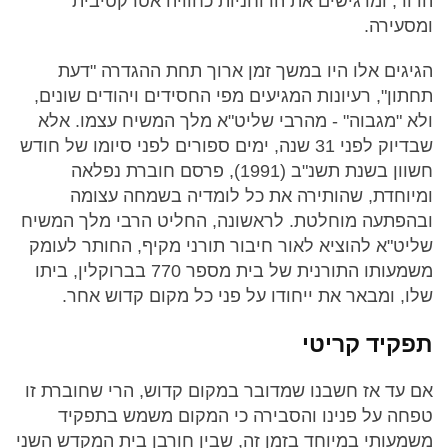
הדור, ומרגישים את הרוחניות כחוויה אטרקטיבית
ומסעירה.
הגיגים אלו היו במשך זמן ארוך תחת ההגדרה "דעת
תחתון", רעיונות המגיעים מפי החסידים ויהודים שונים,
ולא "מגבוה" - מהרבי שליט"א מלך המשיח עצמו. אלא
שבדיוק לפני 31 שנה, ימים ספורים לפני סיומו של חודש
חשוון בשנת תשנ"ב (1991), פרסם חוברת נפלאה
ומיוחדת, שהותירה את כל לומדיה בשמחה עצומה
ובהפתעה מוחלטת. לראשונה, החליט הרבי מלך המשיח
שליט"א להוציא לאור חיבור תורני מקיף, החותר לעומק
משמעותו התורנית של בית מספר 770 בברוקלין, ביתו
שלו, ומבאר את ייחודו על פני כל מקום קדוש אחר.
תפקיד קריטי
אם עד אז חשבנו שמדובר במקום קדוש, הרי שחוברת זו
טפחה על פנינו והסבירה כי המקום משמש בתפקיד
משמעותי במיוחד בזמן זה, שבין חורבן בית המקדש השני