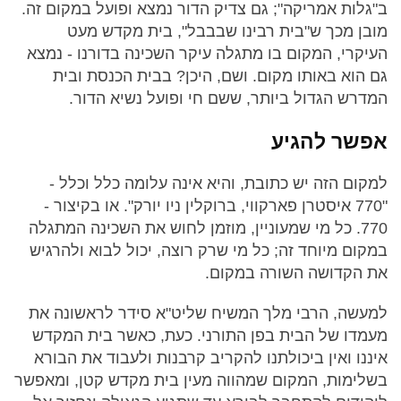
ב"גלות אמריקה"; גם צדיק הדור נמצא ופועל במקום זה.
מובן מכך ש"בית רבינו שבבבל", בית מקדש מעט
העיקרי, המקום בו מתגלה עיקר השכינה בדורנו - נמצא
גם הוא באותו מקום. ושם, היכן? בבית הכנסת ובית
המדרש הגדול ביותר, ששם חי ופועל נשיא הדור.
אפשר להגיע
למקום הזה יש כתובת, והיא אינה עלומה כלל וכלל -
"770 איסטרן פארקווי, ברוקלין ניו יורק". או בקיצור -
770. כל מי שמעוניין, מוזמן לחוש את השכינה המתגלה
במקום מיוחד זה; כל מי שרק רוצה, יכול לבוא ולהרגיש
את הקדושה השורה במקום.
למעשה, הרבי מלך המשיח שליט"א סידר לראשונה את
מעמדו של הבית בפן התורני. כעת, כאשר בית המקדש
איננו ואין ביכולתנו להקריב קרבנות ולעבוד את הבורא
בשלימות, המקום שמהווה מעין בית מקדש קטן, ומאפשר