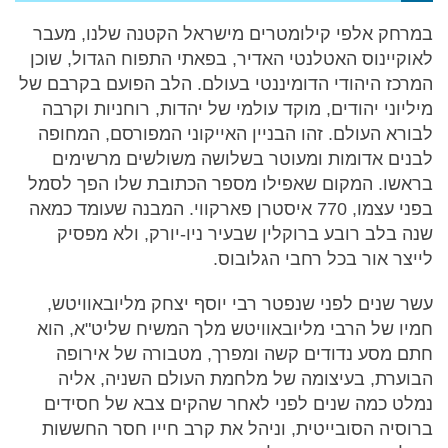
במרחק אלפי קילומטרים מישראל הקטנה שלנו, מעבר
לאוקיינוס האטלנטי האדיר, בפאתי התפוח הגדול, שוכן
המרכז היהודי הדומיננטי בעולם. הלב הפועם בקרבם של
מיליוני יהודים, מוקד עולמי של יהדות, רוחניות וקרבה
לבורא העולם. זהו הבניין האייקוני המפורסם, המחופה
לבנים אדומות ומעוטר בשלושה משולשים מרשימים
בראשו. המקום שאפילו מספר הכתובת שלו הפך לסמל
בפני עצמו, 770 איסטרן פארקווי. המבנה שעומד כמאה
שנה בלב רובע ברוקלין שבעיר ניו-יורק, ולא מפסיק
לייצר אור בכל רחבי הגלובוס.
עשר שנים לפני שנפטר רבי יוסף יצחק מליובאוויטש,
חמיו של הרבי מליובאוויטש מלך המשיח שליט"א, הוא
חתם מסע נדודים קשה ומפרך, מטבורה של אירופה
הבוערת, בעיצומה של מלחמת העולם השניה, אליה
נמלט כמה שנים לפני לאחר שהקים צבא של חסידים
ברוסיה הסובייטית, וניהל את קרב חייו חסר החששות