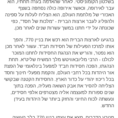
בשלטון הקומוניסטי. לאחר שהאדמה בערה תחתיו, הוא
עבר לאירופה, וכאשר אירופה כולה נסחפה בשצף
האכזרי של מלחמת העולם, הוא הצליח לעלות על ספינה
ולהפליג לעבר ארצות הברית - "מלכות של חסד", כפי
שכונתה על ידי חתנו במשך עשרות שנים לאחר מכן.
בהגיעו לארצות הברית הוא רכש את בניין 770, והפך
אותו למרכז הפעילות של חסידות חב"ד. עשור לאחר מכן
הוא נפטר, והוריש את הנהגת החסידות לחתנו המוכר
לכולנו - הרבי מליובאוויטש מלך המשיח שליט"א. תחת
הנהגתו, הפכה חסידות חב"ד למפעל בינלאומי של הפצת
אור היהדות בכל רחבי העולם, והקמת מפעלי חינוך וחסד
בכל ריכוז יהודי על כדור הארץ. החסידות הקטנה שבקושי
הצליחה להסיר את אבק השואה מעליה, הפכה בתוך
שנים ספורות למעצמה אליה מצטרפים אלפי חסידים,
ונעשתה לכוח החיוני והחזק ביותר של היהדות בעידן
החדש.
מטבע הדברים, מצא את עצמו בניין 770 בלב העשיה