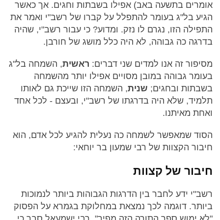
אומרים בתשעה באב) אפילו בשבתות וחגים. אך כאשר
הגיע בל"ג בעומר להתפלל על קברו של רשב"י ואמר את
התפילה הזו, נגרם לו נזק. ומדוע? כי עבור רשב"י, שהיה
בדרגה כה גבוהה, לא היה כלל מושג של חורבן.
מסיפור זה אנו למדים שני דברים:
ראשית
, השמחה בל"ג
בעומר גבוהה במובן מסויים אפילו יותר מהשמחה
בשבתות ובחגים;
שנית
, השמחה הזו שייכת גם לאותו
תלמיד, שלא היה בדרגתו של רשב"י, ובעצם - לכל אחד
ואחת מאיתנו.
הסוד שמאפשר לשמחה כה נעלית להגיע לכל אדם, הוא
חיבור הקצוות של רבי שמעון בר יוחאי:
חיבור של קצוות
רשב"י ידע לחבר בין הדרגות הגבוהות ביותר לנמוכות
ביותר. דוגמה לכך נמצאת במחלוקת בגמרא על הפסוק
"לא ימוש ספר התורה הזה מפיך". רבי ישמעאל סבר כי