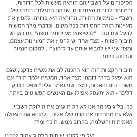
הסיפורים על רשב"י הם הוראה מעשית לכל הדורות,
ובמיוחד לדורות האחרונים, שבהם התגלתה תורתו של
רשב"י - פנימיות התורה. ההוראה היא ברורה: להפיץ את
מעיינות תורת החסידות בכל מקום. וכדברי מלך המשיח
לבעל שם טוב - "לכשיפוצו מעיינותיך חוצה". גם כאן יש
חיבור קצוות - מצד אחד יש להפיץ את המעיינות עצמם,
ומצד שני יש להביא אותם עד ל"חוצה", למקום הנמוך
והרחוק ביותר.
חיבור הקצוות הזה הוא ההכנה לביאת משיח צדקנו, שגם
הוא יפעל בדרך דומה: מצד אחד, המשיח ילמד תורה עם
משה רבינו והאבות, ומצד שני נאמר עליו "ושפט בצדק
דלים" - הוא יתעסק אפילו עם האנשים הפשוטים ביותר.
כך, בל"ג בעומר אנו לא רק חוגגים את הילולת רשב"י,
אלא גם מחברים את הכח שלו אלינו - להביא את הגאולה
האמיתית והשלמה, בקרוב ממש, תיכף ומיד!
(על פי לקוטי שיחות חלק ג' עמוד 1002)