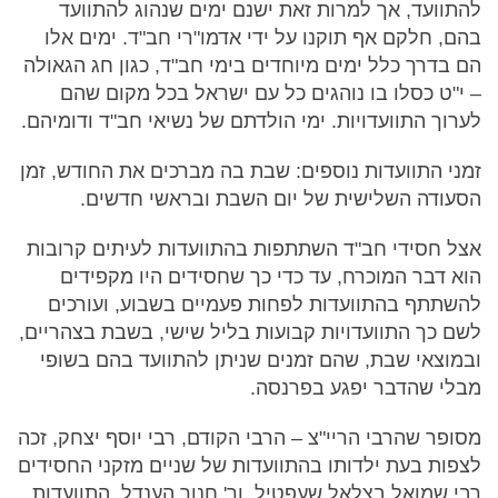
להתוועד, אך למרות זאת ישנם ימים שנהוג להתוועד
בהם, חלקם אף תוקנו על ידי אדמו"רי חב"ד. ימים אלו
הם בדרך כלל ימים מיוחדים בימי חב"ד, כגון חג הגאולה
– י"ט כסלו בו נוהגים כל עם ישראל בכל מקום שהם
לערוך התוועדויות. ימי הולדתם של נשיאי חב"ד ודומיהם.
זמני התוועדות נוספים: שבת בה מברכים את החודש, זמן
הסעודה השלישית של יום השבת ובראשי חדשים.
אצל חסידי חב"ד השתתפות בהתוועדות לעיתים קרובות
הוא דבר המוכרח, עד כדי כך שחסידים היו מקפידים
להשתתף בהתוועדות לפחות פעמיים בשבוע, ועורכים
לשם כך התוועדויות קבועות בליל שישי, בשבת בצהריים,
ובמוצאי שבת, שהם זמנים שניתן להתוועד בהם בשופי
מבלי שהדבר יפגע בפרנסה.
מסופר שהרבי הריי"צ – הרבי הקודם, רבי יוסף יצחק, זכה
לצפות בעת ילדותו בהתוועדות של שניים מזקני החסידים
רבי שמואל בצלאל שעפטיל, ור' חנוך הענדל. התוועדות