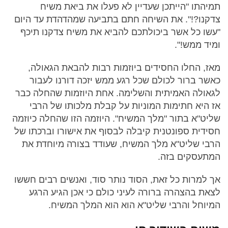
תמיהתו "הייתכן שעדיין לא פעלו את ביאת משיח
צדקנו?!". את השיחה חתם בתביעה שמהדהדת עד היום
"עשו כל אשר ביכולתכם להביא את משיח צדקנו תיכף
ומיד ממש!".
מאז, החלו החסידים ביוזמות רבות להבאת הגאולה,
כאשר ברור לכולם שכל רגע ממש יזכה דורנו לעבור
לגאולה האמיתית והשלימה. אחת היוזמות שהחלה כבר
אז היא חתימות המוניות על קבלת מלכותו של הרבי
שליט"א בתור "מלך המשיח". היוזמה הזו שהחלה כיוזמה
חסידית ספונטנית קיבלה לבסוף את אישורו וברכתו של
הרבי שליט"א מלך המשיח, שעודד בצורה מיוחדת את
המתעסקים בזה.
אך למרות כל זאת, הסוד נותר סוד, ואנשים רבים חששו
לצאת בהצהרה ברורה לעיני כולם כי אכן הגיע הרגע
המיוחל והרבי שליט"א הוא הוא המלך המשיח.