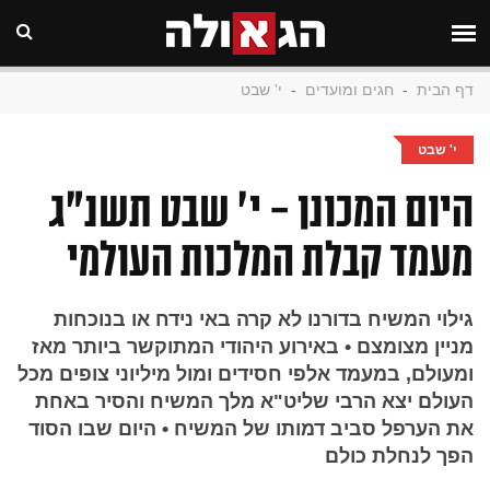
דף הבית
-
חגים ומועדים
-
י' שבט
י' שבט
היום המכונן - י׳ שבט תשנ״ג
מעמד קבלת המלכות העולמי
גילוי המשיח בדורנו לא קרה באי נידח או בנוכחות
מניין מצומצם • באירוע היהודי המתוקשר ביותר מאז
ומעולם, במעמד אלפי חסידים ומול מיליוני צופים מכל
העולם יצא הרבי שליט"א מלך המשיח והסיר באחת
את הערפל סביב דמותו של המשיח • היום שבו הסוד
הפך לנחלת כולם