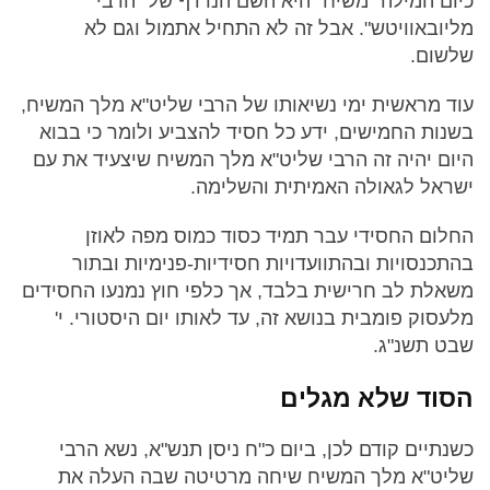
כיום המילה "משיח" היא השם הנרדף של "הרבי
מליובאוויטש". אבל זה לא התחיל אתמול וגם לא
שלשום.
עוד מראשית ימי נשיאותו של הרבי שליט"א מלך המשיח,
בשנות החמישים, ידע כל חסיד להצביע ולומר כי בבוא
היום יהיה זה הרבי שליט"א מלך המשיח שיצעיד את עם
ישראל לגאולה האמיתית והשלימה.
החלום החסידי עבר תמיד כסוד כמוס מפה לאוזן
בהתכנסויות ובהתוועדויות חסידיות-פנימיות ובתור
משאלת לב חרישית בלבד, אך כלפי חוץ נמנעו החסידים
מלעסוק פומבית בנושא זה, עד לאותו יום היסטורי. י'
שבט תשנ"ג.
הסוד שלא מגלים
כשנתיים קודם לכן, ביום כ"ח ניסן תנש"א, נשא הרבי
שליט"א מלך המשיח שיחה מרטיטה שבה העלה את