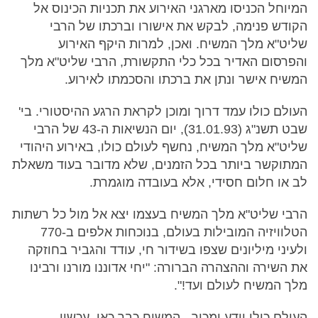
המיוחל הכניסו מארגני האירוע את תכניות הכינוס אל
הקודש פנימה, לבקש את אישורו וברכתו של הרבי
שליט"א מלך המשיח. ואכן, למרות היקף האירוע
והפרסום האדיר בכל כלי התקשורת, הרבי שליט"א מלך
המשיח אישר ונתן את ברכתו והסכמתו לאירוע.
העולם כולו עמד דרוך ומוכן לקראת הרגע ההיסטורי. בי'
שבט תשנ"ג (31.01.93), יום הנשיאות ה-43 של הרבי
שליט"א מלך המשיח, נחשף לעולם כולו, באירוע היהודי
המתוקשר ביותר בכל הזמנים, שלא מדובר בעוד משאלת
לב או חלום חסידי, אלא בעובדה מוגמרת.
הרבי שליט"א מלך המשיח בעצמו יצא אל מול כל רשתות
הטלוויזיה המובילות בעולם, בנוכחות אלפים ב-770
ולעיני מיליונים שצפו בשידור חי, עודד והגביר בחוזקה
את השירה וההצהרה הברורה: "יחי אדוננו מורנו ורבינו
מלך המשיח לעולם ועד!".
העולם כולו יודע ומכיר - המשיח כבר כאן. עכשיו