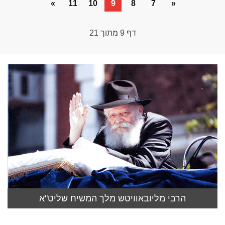
»
11
10
9
8
7
«
דף
9
מתוך
21
הרבי מליובאוויטש מלך המשיח שליט"א