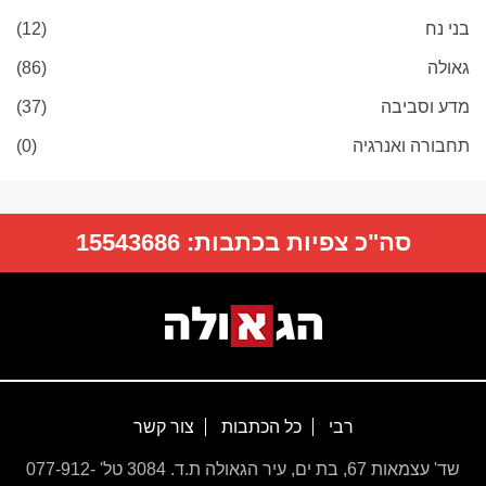
בני נח
(12)
גאולה
(86)
מדע וסביבה
(37)
תחבורה ואנרגיה
(0)
סה"כ צפיות בכתבות:
15543686
רבי
כל הכתבות
צור קשר
שד' עצמאות 67, בת ים, עיר הגאולה ת.ד. 3084 טל' 077-912-