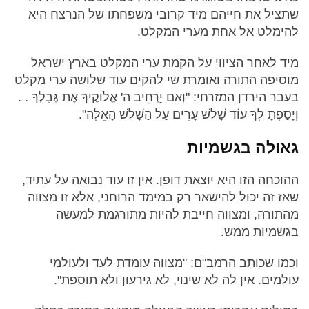
שתציל את חייהם מיד קרובי משפחתו של הנרצח היא
להימלט אל אחת מערי המקלט.
מיד לאחר הציווי על הקמת ערי המקלט בארץ ישראל
מוסיפה התורה ואומרת שי להקים עוד שלושה ערי מקלט
בעבר הירדן המזרחי: "וְאִם יַרְחִיב ה' אֱלֹוקֶיךָ אֶת גְּבֻלְךָ . .
וְיָסַפְתָּ לְךָ עוֹד שָׁלֹשׁ עָרִים עַל הַשָּׁלֹשׁ הָאֵלֶּה".
גאולה בגשמיות
ההוכחה הזו היא יוצאת דופן. אין זו עוד נבואה על עתיד,
שאז זה יכול להישאר רק במימד הרוחני, אלא זו מצווה
מהתורה, ומצווה חייבת להיות מתורגמת למעשה
בגשמיות ממש.
וכמו שכותב הרמב"ם: "מצווה עומדת לעד ולעולמי
עולמים. אין לה לא שינוי, לא גירעון ולא תוספת".