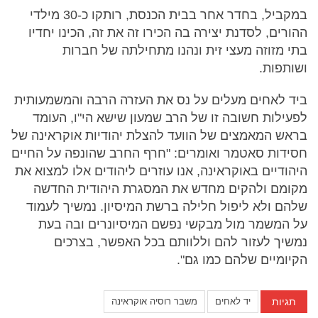
במקביל, בחדר אחר בבית הכנסת, רותקו כ-30 מילדי
ההורים, לסדנת יצירה בה הכירו זה את זה, הכינו יחדיו
בתי מזוזה מעצי זית ונהנו מתחילתה של חברות
ושותפות.
ביד לאחים מעלים על נס את העזרה הרבה והמשמעותית
לפעילות חשובה זו של הרב שמעון שישא הי"ו, העומד
בראש המאמצים של הוועד להצלת יהודיות אוקראינה של
חסידות סאטמר ואומרים: "חרף החרב שהונפה על החיים
היהודיים באוקראינה, אנו עוזרים ליהודים אלו למצוא את
מקומם ולהקים מחדש את המסגרת היהודית החדשה
שלהם ולא ליפול חלילה ברשת המיסיון. נמשיך לעמוד
על המשמר מול מבקשי נפשם המיסיונרים ובה בעת
נמשיך לעזור להם וללוותם בכל האפשר, בצרכים
הקיומיים שלהם כמו גם".
תגיות
יד לאחים
משבר רוסיה אוקראינה