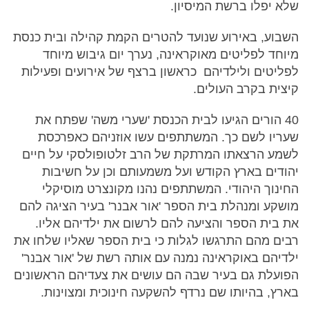
שלא יפלו ברשת המיסיון.
השבוע, באירוע שנועד להטרים הקמת קהילה ובית כנסת
מיוחד לפליטים מאוקראינה, נערך יום גיבוש מיוחד
לפליטים ולילדיהם כראשון ברצף של אירועים ופעילות
קיצית בקרב העולים.
40 הורים הגיעו לבית הכנסת 'שערי משה' שפתח את
שעריו לשם כך. המשתתפים עשו אוזניהם כאפרכסת
לשמע הרצאתו המרתקת של הרב זלטופולסקי על חיים
יהודים בארץ הקודש ועל משמעותם וכן על חשיבות
החינוך היהודי. המשתתפים נהנו מקונצרט מוסיקלי
מושקע ומנהלת בית הספר 'אור אבנר' בעיר הציגה להם
את בית הספר והציעה להם לרשום את ילדיהם אליו.
רבים מהם התרגשו לגלות כי בית הספר שאליו שלחו את
ילדיהם באוקראינה נמנה עם אותה רשת של 'אור אבנר'
הפועלת גם בעיר שבה הם עושים את צעדיהם הראשונים
בארץ, בהיותו שם נרדף להשקעה חינוכית ומצוינות.