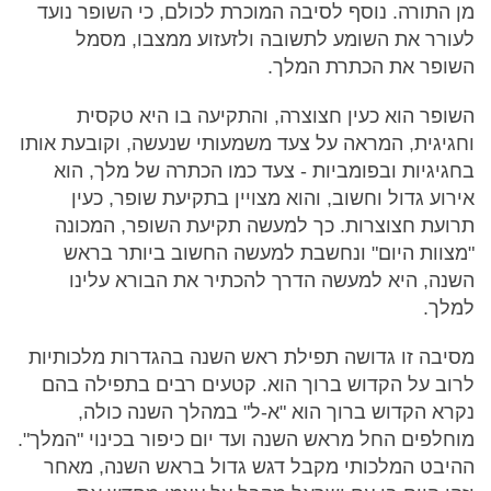
מן התורה. נוסף לסיבה המוכרת לכולם, כי השופר נועד
לעורר את השומע לתשובה ולזעזוע ממצבו, מסמל
השופר את הכתרת המלך.
השופר הוא כעין חצוצרה, והתקיעה בו היא טקסית
וחגיגית, המראה על צעד משמעותי שנעשה, וקובעת אותו
בחגיגיות ובפומביות - צעד כמו הכתרה של מלך, הוא
אירוע גדול וחשוב, והוא מצויין בתקיעת שופר, כעין
תרועת חצוצרות. כך למעשה תקיעת השופר, המכונה
"מצוות היום" ונחשבת למעשה החשוב ביותר בראש
השנה, היא למעשה הדרך להכתיר את הבורא עלינו
למלך.
מסיבה זו גדושה תפילת ראש השנה בהגדרות מלכותיות
לרוב על הקדוש ברוך הוא. קטעים רבים בתפילה בהם
נקרא הקדוש ברוך הוא "א-ל" במהלך השנה כולה,
מוחלפים החל מראש השנה ועד יום כיפור בכינוי "המלך".
ההיבט המלכותי מקבל דגש גדול בראש השנה, מאחר