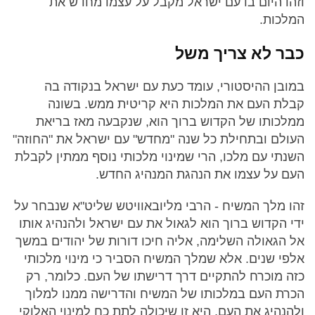
וזהו היום בו עם ישראל מקבל על עצמו מחדש את
המלכות.
כבר לא צריך משל
במובן ההיסטורי, עומד כעת עם ישראל בנקודה בה
קבלת העם את המלכות היא קריטית ממש. בשונה
ממלכותו של הקדוש ברוך הוא, שנקבעה מאז בריאת
העולם ובתחילת כל שנה "מחדש" עם ישראל את "החוזה"
השנתי עם מלכו, הרי שמינוי מלכותי נוסף ממתין לקבלת
העם על עצמו את הנהגת המנהיג החדש.
זהו מלך המשיח - הרבי מליובאוויטש שליט"א שנבחר על
ידי הקדוש ברוך הוא לגאול את עם ישראל ולהנהיג אותו
אל הגאולה השלימה, אליה חיכו דורות של יהודים במשך
אלפי שנים. אלא שמלך המשיח הסביר כי מינוי מלכותי
כזה מוכרח להתקיים דרך דרישתו של העם. כלומר, רק
הכרת העם במלכותו של המשיח והדרישה ממנו למלוך
ולהנהיג את העם, היא זו שיכולה לתת כח למינוי האלוקי