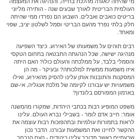
מי שהיתה לאגדה מהלכת בחייה, והנהיגה את המעצמה
העולמית הבריטית לאורך שבעים שנה - הותירה מליוני
בריטים כואבים ואבלים. השבוע הם נפרדו ממי שהיתה
חלק בלתי נפרד מהעם הבריטי וסמל לשלטון יציב, שפוי
ומאחד.
רבים תוהים על משמעותו של האירוע. כיצד השפיעה
מנהיגה ישישה, שכל הנהגתה התבטאה בתחום הטקסי
והסמלי בלבד, על ממלכתה והעולם כולו? האם היתה
איזו משמעות ממשית למלכותה? ובעיקר - מה הן
המסקנות והתובנות אותן עלינו להסיק מהאירוע, ואילו
משמעויות יש עבורנו לקיומה של מלכת אנגליה, אי-שם
בארמון המפורסם בלונדון?
משפט המופיע רבות בכתבי היהדות, שמקורו מהמשנה
אומר: חייב אדם לומר - בשבילי נברא העולם. עלינו
לראות בתמורות עולמיות ובתהפוכות רבות עוצמה את
ההקשר לחיינו ואת המשמעות עבורנו. הדבר נכון
שבעתיים כאשר מדובר עלינו כיהודים - העם הנבחר.