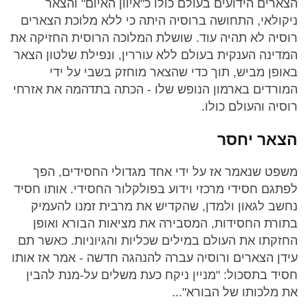
הצארים הידועים בעולם כולו כ"איוון האיום" והצאר
ניקולאי, התחושה ברוסיה היתה כי ללא מלוכת הצארים
רוסיה לא תהיה עוד. שושלת המלוכה הרוסית החזיקה את
המדינה הענקית בעולם ללא עוררין, ונפילת שלטון הצאר
באופן מביש, תוך כדי שהצאר מוחזק בשבי על ידי
המורדים בארמון הנופש שלו - הכתה בתדהמה את אזרחי
רוסיה והעולם כולו.
הצאר יחסר
משפט שנאמר אז על ידי אחד מגדולי החסידים, הפך
לפתגם חסידי מרכזי וידוע בפולקלור החסידי. אותו חסיד
נחשב לגאון ולמדן, שהקדיש את מרבית זמנו להעמיק
בתורת החסידות, המסבירה את מציאות הבורא ואופן
החזקתו את העולם במילים שכליות והגיוניות. כאשר תם
עידן הצארים ורוסיה עברה להנהגה חדשה - אמר אז אותו
חסיד בתסכול: "מניין ניקח כעת משלים על-מנת להבין
את מלכותו של הבורא"...