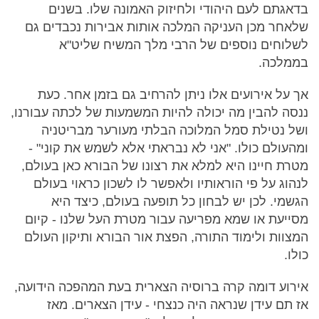
בדאגתם לעם היהודי ולחיזוק האמונה שלו. בשנים
שלאחר מכן העניקה המלכה אותות אבירות נכבדים גם
לשלוחים נוספים של הרבי מלך המשיח שליט"א
בממלכה.
אך על אירועים אלו ניתן להרחיב גם בזמן אחר. כעת
ננסה להבין מה יכולה להיות המשמעות של לכתה עבורנו,
ושל נטילת סמל המלוכה הבלתי מעורער מבריטניה
ומהעולם כולו. "אני לא נבראתי אלא לשמש את קוני" -
מטרת חיינו היא למלא את רצונו של הבורא כאן בעולם,
לנהוג על פי הוראותיו ולאפשר לו לשכון כראוי בעולם
הגשמי. לכן יש לבחון כל תופעה בעולם, כיצד היא
מסייעת או שמא מפריעה עבור מטרת העל שלנו - קיום
המצוות ולימוד התורה, הפצת אור הבורא ותיקון העולם
כולו.
אירוע דומה קרה ברוסיה הצארית בעת המהפכה הידועה,
אז תם עידן שנראה היה כנצחי - עידן הצארים. מאז