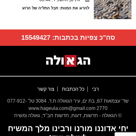
להרוג את המוות: חבל התליה של הרוע
סה"כ צפיות בכתבות:
15549427
רבי
כל הכתבות
צור קשר
שד' עצמאות 67, בת ים, עיר הגאולה ת.ד. 3084 טל' 077-912-
2770 www.hageula.com@gmail.com
© הגאולה - חדשות, דעות, חדשות חב''ד, גאולה ומשיח
יחי אדוננו מורנו ורבינו מלך המשיח