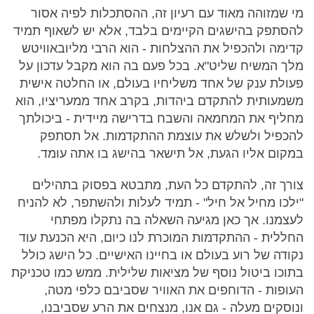
מי שמזוהה מאוד עם רעיון זה, ההסתכלות לפיה אסור
להסתפק בהישגים הקיימים בלבד, אלא יש לשאוף תמיד
קדימה ולהכפיל את ההצלחות - הוא הרבי מליובאוויטש
מלך המשיח שליט"א. בכל פעם בה הוא מקבל עדכון על
פעולת ענק של אחד משליחיו בעולם, או החלטה אישית
משמעותית להתקדם ביהדות, בקרב אחד ממעריציו, הוא
מחליף את המחמאה והשבח בדרישה מיידית - ביכולתך
להכפיל ולשלש את עוצמת ההתקדמות. אל תסתפק
במקום אליו הגעת, אל תישאר בהישג בו אתה עומד.
צורך זה, להתקדם כל העת, מתבטא בפסוק בתהילים
"ילכו מחיל אל חיל" - תמיד לעלות ולהשתפר, לא להניח
לעצמנו. אך כאן מגיעה השאלה בה נתקלו מפתחי
החללית - ההתקדמות המוכרת לנו כיום, היא הכנעת עוד
נקודה של רוע בעולם או בחיינו האישיים. כל הישג כולל
בתוכו ביטול נוסף של מציאות שלילית. ממש כמו טכניקת
העופות - הדוחפים את האוויר שסביבם כלפי מטה,
ונוסקים מעלה - גם אנו, מנצחים את הרע שסביבנו,