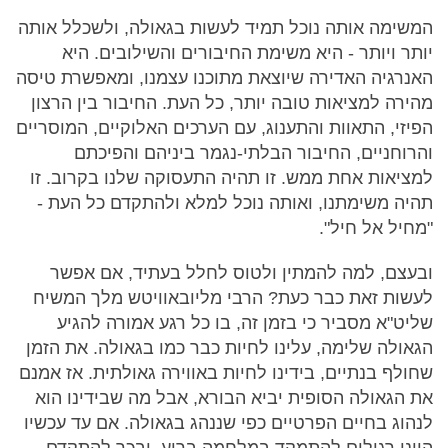
המשימה אותה נוכל תמיד לעשות בגאולה, ולשכלל אותה
יותר ויותר - היא משימת החיבורים והשילובים. היא
האנרגיה האדירה שיוצאת מתוכנו עצמנו, ומאפשרת טיסה
מהירה למציאות טובה יותר, כל העת. החיבור בין הרצון
הפיזי, התאוות והתענוג, עם הערכים האלוקיים, המוסריים
והרוחניים, החיבור הבלתי-נגמר ביניהם והפיכתם
למציאות אחת ממש. זו תהיה התעסוקה שלנו בקרוב. זו
תהיה משימתנו, ואותה נוכל למלא ולהתקדם כל העת -
"מחיל אל חיל".
ובעצם, למה להמתין ולטוס לחלל בעתיד, אם אפשר
לעשות זאת כבר כעת? הרבי מליובאוויטש מלך המשיח
שליט"א מסביר כי בזמן זה, בו כל רגע אמורה להגיע
הגאולה שלימה, עלינו לחיות כבר כמו בגאולה. את הזמן
שחולף בנתיים, בידינו לחיות באווירה גאולתית. אז אמנם
את הגאולה הסופית יביא הבורא, אבל מה שבידינו הוא
לנהוג בחיים הפרטיים כפי שננהג בגאולה. אם עד עכשיו
היינו רגילים להתמקד במלחמה ברוע, ובכך להתקדם