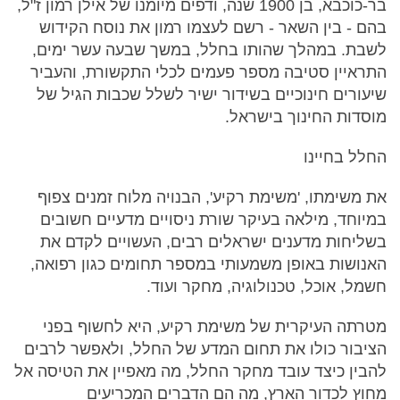
בר-כוכבא, בן 1900 שנה, ודפים מיומנו של אילן רמון ז"ל,
בהם - בין השאר - רשם לעצמו רמון את נוסח הקידוש
לשבת. במהלך שהותו בחלל, במשך שבעה עשר ימים,
התראיין סטיבה מספר פעמים לכלי התקשורת, והעביר
שיעורים חינוכיים בשידור ישיר לשלל שכבות הגיל של
מוסדות החינוך בישראל.
החלל בחיינו
את משימתו, 'משימת רקיע', הבנויה מלוח זמנים צפוף
במיוחד, מילאה בעיקר שורת ניסויים מדעיים חשובים
בשליחות מדענים ישראלים רבים, העשויים לקדם את
האנושות באופן משמעותי במספר תחומים כגון רפואה,
חשמל, אוכל, טכנולוגיה, מחקר ועוד.
מטרתה העיקרית של משימת רקיע, היא לחשוף בפני
הציבור כולו את תחום המדע של החלל, ולאפשר לרבים
להבין כיצד עובד מחקר החלל, מה מאפיין את הטיסה אל
מחוץ לכדור הארץ, מה הם הדברים המכריעים