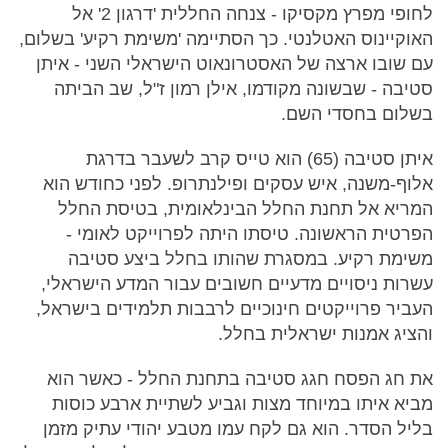
לחופי מפרץ מקסיקו - צנחה החללית 'דרגון 2' אל
האוקיינוס האטלנטי. כך הסתיימה 'משימת רקיע' בשלום,
עם שובו ארצה של האסטרונאוט הישראלי השני - איתן
סטיבה - שבשונה מקודמו, אילן רמון ז"ל, שב הביתה
בשלום בחסדי השם.
איתן סטיבה (65) הוא טייס קרב לשעבר בדרגת
אלוף-משנה, איש עסקים ופילנתרופ. לפני כחודש הוא
המריא אל תחנת החלל הבינלאומית, בטיסת החלל
הפרטית הראשונה. טיסתו היתה לפרוייקט לאומי -
משימת רקיע. במסגרת שהותו בחלל ביצע סטיבה
עשרות ניסויים מדעיים חשובים עבור המדע הישראלי,
העביר פרוייקטים חינוכיים לרבבות תלמידים בישראל,
והציג אמנות ישראלית בחלל.
את חג הפסח חגג סטיבה בתחנת החלל - כאשר הוא
מביא איתו במיוחד מצות וגביע לשתיית ארבע כוסות
בליל הסדר. הוא גם לקח עמו מטבע יהודי עתיק מזמן