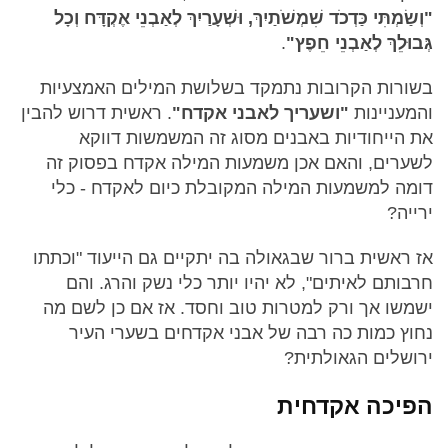
"וְשַׂמְתִּי כַּדְכֹד שִׁמְשֹׁתַיִךְ, וּשְׁעָרַיִךְ לְאַבְנֵי אֶקְדָּח וְכָל
גְּבוּלֵךְ לְאַבְנֵי חֵפֶץ"
.
בשורות הקרובות נתמקד בשלושת המילים האמצעיות
והמעניינות
"ושעריך לאבני אקדח"
. ראשית דרוש להבין
את הייחודיות באבנים מסוג זה המשמשות דווקא
לשערים, והאם אכן משמעות המילה אקדח בפסוק זה
דומה למשמעות המילה המקובלת כיום לאקדח - כלי
ירייה?
אז ראשית ברור שבגאולה בה יתקיים גם הייעוד "וכתתו
חרבותם לאיתים", לא יהיו יותר כלי נשק והרג. והם
ישמשו אך ורק למטרות טוב וחסד. אז אם כן לשם מה
נחוץ כמות כה רבה של אבני אקדחים בשערי העיר
ירושלים הגאולתית?
הפיכה אקדחית