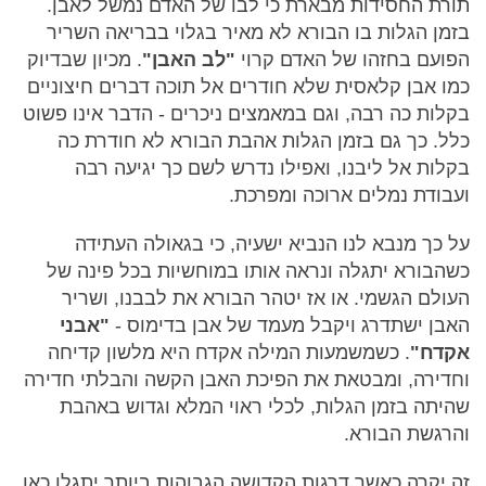
תורת החסידות מבארת כי לבו של האדם נמשל לאבן.
בזמן הגלות בו הבורא לא מאיר בגלוי בבריאה השריר
הפועם בחזהו של האדם קרוי
"לב האבן"
. מכיון שבדיוק
כמו אבן קלאסית שלא חודרים אל תוכה דברים חיצוניים
בקלות כה רבה, וגם במאמצים ניכרים - הדבר אינו פשוט
כלל. כך גם בזמן הגלות אהבת הבורא לא חודרת כה
בקלות אל ליבנו, ואפילו נדרש לשם כך יגיעה רבה
ועבודת נמלים ארוכה ומפרכת.
על כך מנבא לנו הנביא ישעיה, כי בגאולה העתידה
כשהבורא יתגלה ונראה אותו במוחשיות בכל פינה של
העולם הגשמי. או אז יטהר הבורא את לבבנו, ושריר
האבן ישתדרג ויקבל מעמד של אבן בדימוס -
"אבני
אקדח"
. כשמשמעות המילה אקדח היא מלשון קדיחה
וחדירה, ומבטאת את הפיכת האבן הקשה והבלתי חדירה
שהיתה בזמן הגלות, לכלי ראוי המלא וגדוש באהבת
והרגשת הבורא.
זה יקרה כאשר דרגות הקדושה הגבוהות ביותר יתגלו כאן