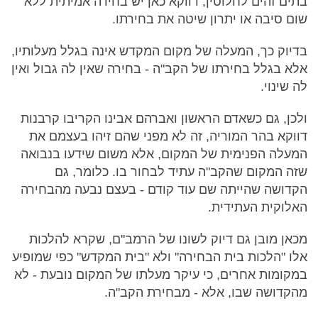
בתים זהים לחלוטין, דווקא כאן יש בחירה אמיתית ללא
שום סיבה או יתרון שיטה את בחירתו.
בדיוק כך, המעלה של מקום המקדש אינה בגלל מעלותיו,
אלא בגלל בחירתו של הקב"ה - בחירה שאין לה גבול ואין
לה שינוי.
ולכן, גם כשאדם הראשון ואברהם אבינו הקריבו קרבנות
דווקא בהר המוריה, זה לא מפני שהם זיהו בעצמם את
המעלה הפנימית של המקום, אלא משום שידעו בנבואה
שזה המקום שהקב"ה עתיד לבחור בו. כלומר, גם
הקדושה שהייתה שם עוד קודם - בעצם נבעה מהבחירה
האלוקית העתידית.
מכאן מובן גם דיוק לשונו של הרמב"ם, שקרא להלכות
אלו "הלכות בית הבחירה" ולא "בית המקדש" כפי שמופיע
במקומות אחרים, כי עיקר מעלתו של המקום נובעת - לא
מהקדושה שבו, אלא - מבחירת הקב"ה.