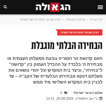
דף הבית
-
שיחת הגאולה
-
רעיון שבועי מתורתו של משיח
רעיון שבועי מתורתו של משיח
הבחירה הבלתי מוגבלת
האם קדושת הר המוריה נובעת ממעלתו העצמית או
מבחירת ה' בלבד? על ההבדל העמוק בין "קדושה"
ל"בחירה", וכיצד בית המקדש וכל יהודי נושאים את
מעלתם דווקא מבחירתו הבלעדית של הקב"ה – עד
לבניין בית המקדש השלישי מיד ממש
שלום דובער ישראלי
0
כ"ו אב התשפ"ה, 20.08.2025, 14:21