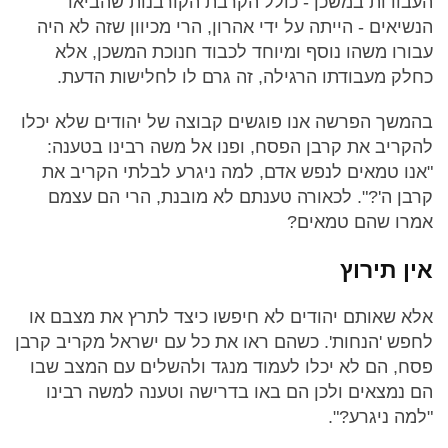
העבודות במשכן - כולל הקרבת הקורבנות שהביאו
הנשיאים - הייתה על ידי אהרון, הרי מכיוון שזה לא היה
עבורו משהו נוסף ומיוחד לכבוד חנוכת המשכן, אלא
כחלק מעבודתו הרגילה, זה גרם לו לחלישות הדעת.
בהמשך הפרשה אנו פוגשים קבוצה של יהודים שלא יכלו
להקריב את קרבן הפסח, ופנו אל משה רבינו בטענה:
"אנו טמאים לנפש אדם, למה ניגרע לבלתי הקריב את
קרבן ה'?". לכאורה טענתם לא מובנת, הרי הם עצמם
אמרו שהם טמאים?
אין תירוץ
אלא שאותם יהודים לא חיפשו כיצד לתרץ את מצבם או
לחפש 'הנחות'. כשהם ראו את כל עם ישראל מקריב קרבן
פסח, הם לא יכלו לעמוד מנגד ולהשלים עם המצב שבו
הם נמצאים ולכן הם באו בדרישה וטענה למשה רבינו
"למה ניגרע?".