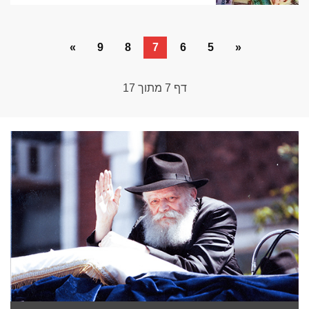
»
9
8
7
6
5
«
דף
7
מתוך
17