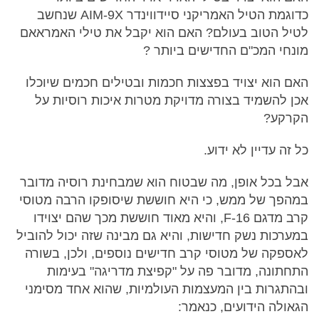
כדוגמת הטיל האמריקני סיידווינדר AIM-9X שנחשב
לטיל הטוב בעולם? האם הוא יקבל את טילי האמראאם
מונחי המכ"ם החדישים ביותר ?
האם הוא יצויד בפצצות חכמות ובטילים חכמים שיוכלו
אכן להשמיד בצורה מדויקת מטרות איכות רוסיות על
הקרקע?
כל זה עדיין לא ידוע.
אבל בכל אופן, מה שבטוח הוא שמבחינת רוסיה מדובר
במהפך של ממש, כי היא חוששת שיסופקו הרבה מטוסי
קרב מדגם 16-F, והיא מאוד חוששת מכך שהם יצוידו
במערכות נשק חדישות, והיא גם מבינה שזה יכול להוביל
לאספקה של מטוסי קרב חדישים נוספים, ולכן, בשורה
התחתונה, מדובר פה על "קפיצת מדריגה" בעימות
ובהתגרות בין המעצמות העולמיות, שהוא אחד מסימני
הגאולה הידועים, כנאמר: