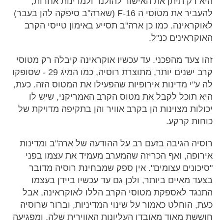
היא רק תיתן את האישור להולנד ולמדינות אחרות,
להעביר את מטוסי ה 16-F (שארה"ב סיפקה להן בעבר)
לאוקראינה. כמו כן ארה"ב תסייע באימון טייסי הקרב
האוקראינים כנ"ל.
זהו צעד מהפכני. עד עכשיו אוקראינה קיבלה רק מטוסי
קרב ישנים יותר, מתוצרת רוסיה, כמו המיג 29 - שסופקו
לה ע"י מדינות אירופיות שהפעילו את המטוס הזה. כעת,
היא תוכל לקבל את מטוס הקרב האמריקני, שיש לו
יכולות מצוינות הן בקרב אוויר והן בתקיפה מדויקת של
כוחות קרקע.
רוסיה הגיבה בזעם רב על ההודעה של ארה"ב ומדינות
אירופה, ואף הכריזה שהמערב מעמיד את עצמו בפני
"סיכונים עצומים". אין ספק שמבחינת רוסיה מדובר
בצעד מאיים ביותר, ולכן גם עד עכשיו ביידן בעצמו
התנגד לאספקת מטוסי הקרב הללו לאוקראינה, אבל
כעת, הוחלט כאמור על שינוי המדיניות, וברור שרוסיה
חוששת מאוד מאובדן העליונות האווירית שלה, ומפגיעה