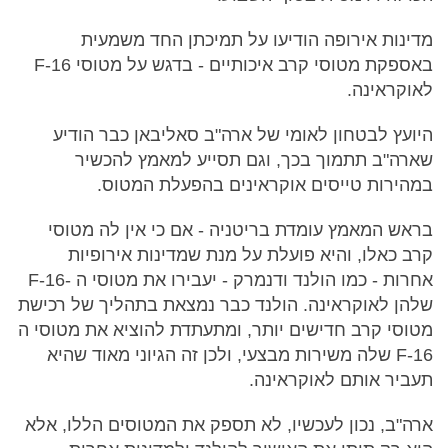
מדינות אירופה הודיעו על תמיכתן החד משמעית
באספקת מטוסי קרב איכותיים - בדגש על מטוסי 16-F
לאוקראינה.
היועץ לבטחון לאומי של ארה"ב סאליבאן כבר הודיע
שארה"ב תתמוך בכך, וגם תסייע למאמץ להכשיר
במהירות טייסים אוקראינים בהפעלת המטוס.
בראש המאמץ עומדת בריטניה - אם כי אין לה מטוסי
קרב כאלו, והיא פועלת על מנת שמדינות אירופיות
אחרות - כמו הולנד ודנמרק - יעבירו את מטוסי ה -F-16
שלהן לאוקראינה. הולנד כבר נמצאת בתהליך של רכישת
מטוסי קרב חדישים יותר, ומתעתדת להוציא את מטוסי ה
16-F שלה משירות מבצעי, ולכן זה הגיוני מאוד שהיא
תעביר אותם לאוקראינה.
ארה"ב, נכון לעכשיו, לא תספק את המטוסים הללו, אלא