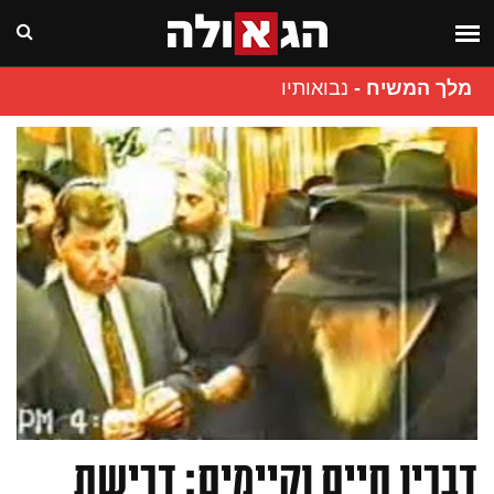
מלך המשיח
-
נבואותיו
דבריו חיים וקיימים: דרישת