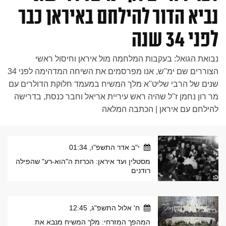
נביא הדור להילחם באיראן כבר
לפני 34 שנה
נבואת הגואל: בעקבות המלחמה מול איראן וחיסול ראשי
הצוררים שם ימ''ש, אנו מפרסמים את השיחה המדהימה לפני 34
שנים של הרבי שליט''א מלך המשיח במעמד חלוקת הדולרים עם
מר רון נחמן ז"ל שהיה ראש עיריית אריאל וחבר כנסת, בדרישה
להילחם עם איראן | הכתבה המלאה
י"ב אדר התשפ"ו, 01:34
מסטלין ועד איראן: הכרזת ה"הוא-רע" שהפילה
רודנים
ח' אלול התשפ"ג, 12:45
המהפך המזרחי: מלך המשיח מנבא את