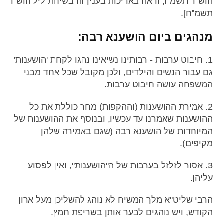
הוש"ר תשמ"ו, וראה באריכות בענין זה בשיחת ליל הוש"ר
תשמ"ח].
מנהגים ביום הושענא רבה:
1. חיבוט ערבות - רבותינו נשיאינו נהגו לקחת 'הושענות'
גם עבור הנשים והילדים, ולכן מקובל שכל אחד מבני
המשפחה עושה חיבוט ערבות.
2. אמירת ההושענות (וההקפות) מחר כוללת את כל
ההושענות שאמרנו עד עכשיו, ובנוסף את ההושענות של
המיוחדות של הושענא רבה (שגם באמירה שלהן
מקיפים).
3. אסור לזלזל בערבות של ה"הושענות", ואין לפסוע
עליהן.
הרבי שליט"א מלך המשיח לא נוהג להשליכן מעל ארון
הקודש, ויש נוהגים לבער אותן בשריפת חמץ.