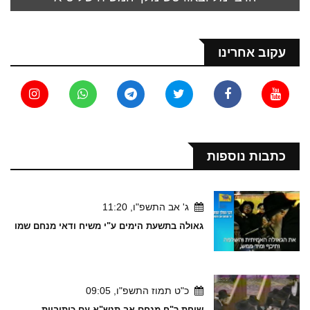
עקוב אחרינו
כתבות נוספות
ג' אב התשפ"ו, 11:20
גאולה בתשעת הימים ע"י משיח ודאי מנחם שמו
כ"ט תמוז התשפ"ו, 09:05
שיחת ר"ח מנחם אב תנש"א עם כיתוביות