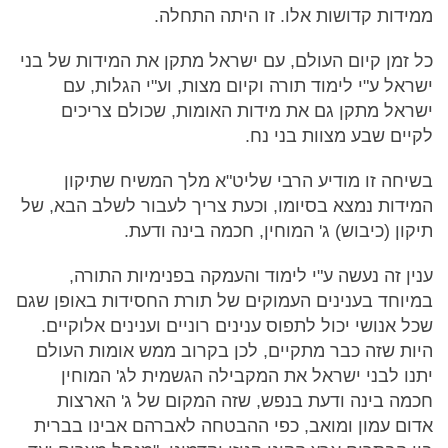
ממידות קדושות אלו. זו היתה התחלה.
כל זמן קיום העולם, עם ישראל מתקן את המידות של בני
ישראל ע"י לימוד תורה וקיום מצות, וע"י הגלות, עם
ישראל מתקן גם את מידות האומות, שכולם צריכים
לקיים שבע מצוות בני נח.
בשיחה זו מודיע הרבי שליט"א מלך המשיח שתיקון
המידות נמצא בסיומו, וכעת צריך לעבור לשלב הבא, של
תיקון (כיבוש) ג' המוחין, חכמה בינה ודעת.
ענין זה נעשה ע"י לימוד והעמקה בפנימיות התורה,
במיוחד בענינים העמוקים של תורת החסידות באופן שגם
שכל אנושי יכול לתפוס ענינים רוניים וענינים אלוקיים.
היות שזה כבר מתקיים, לכן בקרוב ממש אומות העולם
יתנו לבני ישראל את המקבילה הגשמית לג' המוחין
חכמה בינה ודעת בנפש, שזה המקום של ג' הארצות
אדום עמון ומואב, כפי ההבטחה לאברהם אבינו בברית