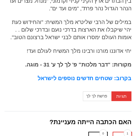
בין הבתרים ארץ הקיני קניזי וקדמוני, "מנחל מצרים ועד
הנהר הגדול נהר פרת", "מים ועד ים".
במילים של הרבי שליט"א מלך המשיח: "והחידוש כעת
יהי' שיקבלו את הארצות בדרכי נועם ובדרכי שלום . .
אומות העולם ימסרו אותם לבני ישראל ברצונם הטוב".
יחי אדוננו מורנו ורבינו מלך המשיח לעולם ועד!
מקורות: "דבר מלכות" פ' לך לך ע' 31 - מוגה.
בקרוב: שטחים חדשים נוספים לישראל
תגיות
פרשת לך לך
האם הכתבה הייתה מעניינת?
0
1