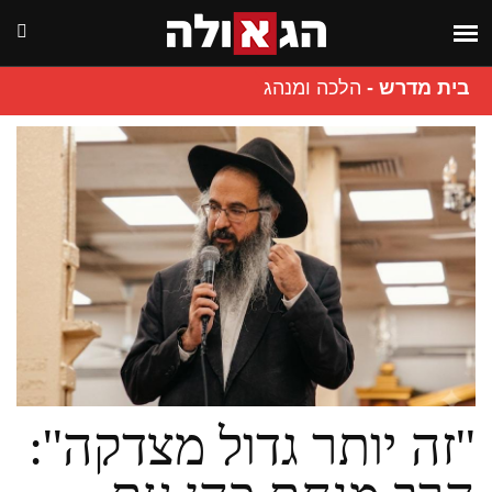
בית מדרש
-
הלכה ומנהג
''זה יותר גדול מצדקה'':