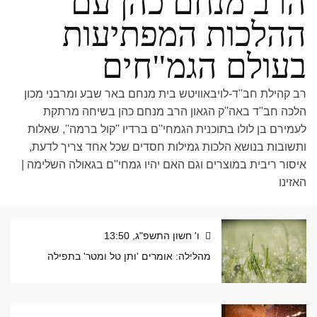
הרב מנחם כהן עם
ההלכות המפתיעות
בעולם הגמ"חים
רב קהילת חב''ד-לויבאוויטש בית מנחם באר שבע ומרבני מכון
הלכה חב''ד באה''ק הגאון הרב מנחם כהן בשיחה מרתקת
לעמירם בן לולו בתוכנית הגמחי''ם ברדיו ''קול ברמה'', שאלות
ותשובות בנושא הלכות גמילות חסדים שכל אחד צריך לדעת,
איסור ריבית במוצרים וגם האם יהיו גמחי''ם בגאולה השלימה |
האזינו
ו' חשון התשפ"ג, 13:50
מהלילה: אומרים 'ותן טל ומטר' בתפילה