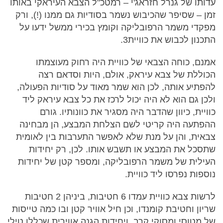
עדותו של גנרל חזראג'י – רמטכ"ל הצבא העיראקי באותו
זמן – שסיפר שהכיבוש נשמר בסודיות גם ממנו (!), ורק
מפקדי משמר הרפובליקה וקומץ בכירי ממשל ידעו על
התכנון לכבוש את כוויית3.
אמנם, כוחה הצבאי של כוויית היה רחוק מעוצמתו
הכוללת של צבא עיראק, אולם, היות וסדאם רצה
להפתיע אותה, לכן הוא שמר מאוד על סודיות הפעולה,
ולכן גם הוא לא היה יכול לרכז את כל צבא עיראק ליד
כוויית, כיוון שהדבר היה מסגיר את כוונותיו. גורם
ההפתעה היה קריטי לשם הצלחת המבצע, הן מבחינה
צבאית, והן על מנת שלא לאפשר התערבות בין לאומית
שתסכל את המבצע או תשבש אותו. לכן, רק יחידות
העילית של משמר הרפובליקה, ומספר קטן של יחידות
נוספות נפרסו ליד כוויית.
לרשות צבא כוויית עמדו 6 חטיבות, ביניהן 2 חטיבות
שריון וחטיבת קומנדו, וכן חיל אוויר קטן ובו כמה טייסות
של מטוסי ומסוקי קרב, ויחידות הגנה אווירית שכללו טילי