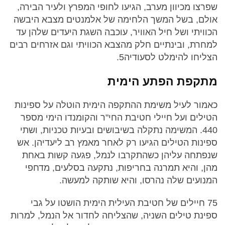
שפרצו מכיוון מערב, הגיעו לחופי המפרץ ולעיר הבירה,
אולם, בשל המשך הלחימה של אלמנטים מצבא היבשה
הכוויתי ושל חיל האוויר, עוכבה השגת היעדים שלהן עד
למחרת, ובינתיים חלק מהצבא הכוויתי וגם אזרחים רבים
הצליחו להימלט לסעודיה5.
מתקפת הפתע הימית
כאמור לעיל משימת ההתקפה הימית הוטלה על ספינות
הטילים ועל חיילי חטיבת החי"ר והקומנדו הימי מספר
440. המשימה נתקלה בשיבושים ובעיות טכניות, ושתי
ספינות הטילים הגיעו רק לאחר מאמץ רב ליעדיהן. אש
שנפתחה עליהן כשהתקרבו לנמל, פגעה קשות באחת
מהן, והיא תמרנה בחריפות, נתקעה בסלעים, מדחפי
המנועים שלה נהרסו, והיא שותקה למעשה.
75 חיילים של חטיבת העילית הימית הושטו על גבי
ספינת טילים השניה, שהצליחה לחדור אל הנמל, למרות