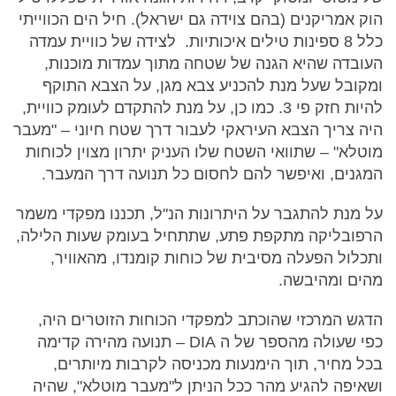
הוק אמריקנים (בהם צוידה גם ישראל). חיל הים הכווייתי
כלל 8 ספינות טילים איכותיות. לצידה של כוויית עמדה
העובדה שהיא הגנה של שטחה מתוך עמדות מוכנות,
ומקובל שעל מנת להכניע צבא מגן, על הצבא התוקף
להיות חזק פי 3. כמו כן, על מנת להתקדם לעומק כוויית,
היה צריך הצבא העיראקי לעבור דרך שטח חיוני – "מעבר
מוטלא" – שתוואי השטח שלו העניק יתרון מצוין לכוחות
המגנים, ואיפשר להם לחסום כל תנועה דרך המעבר.
על מנת להתגבר על היתרונות הנ"ל, תכננו מפקדי משמר
הרפובליקה מתקפת פתע, שתתחיל בעומק שעות הלילה,
ותכלול הפעלה מסיבית של כוחות קומנדו, מהאוויר,
מהים ומהיבשה.
הדגש המרכזי שהוכתב למפקדי הכוחות הזוטרים היה,
כפי שעולה מהספר של ה DIA – תנועה מהירה קדימה
בכל מחיר, תוך הימנעות מכניסה לקרבות מיותרים,
ושאיפה להגיע מהר ככל הניתן ל"מעבר מוטלא", שהיה