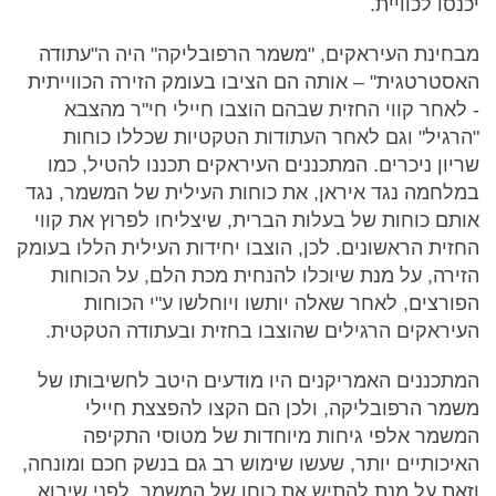
יכנסו לכוויית.
מבחינת העיראקים, "משמר הרפובליקה" היה ה"עתודה
האסטרטגית" – אותה הם הציבו בעומק הזירה הכווייתית
- לאחר קווי החזית שבהם הוצבו חיילי חי"ר מהצבא
"הרגיל" וגם לאחר העתודות הטקטיות שכללו כוחות
שריון ניכרים. המתכננים העיראקים תכננו להטיל, כמו
במלחמה נגד איראן, את כוחות העילית של המשמר, נגד
אותם כוחות של בעלות הברית, שיצליחו לפרוץ את קווי
החזית הראשונים. לכן, הוצבו יחידות העילית הללו בעומק
הזירה, על מנת שיוכלו להנחית מכת הלם, על הכוחות
הפורצים, לאחר שאלה יותשו ויוחלשו ע"י הכוחות
העיראקים הרגילים שהוצבו בחזית ובעתודה הטקטית.
המתכננים האמריקנים היו מודעים היטב לחשיבותו של
משמר הרפובליקה, ולכן הם הקצו להפצצת חיילי
המשמר אלפי גיחות מיוחדות של מטוסי התקיפה
האיכותיים יותר, שעשו שימוש רב גם בנשק חכם ומונחה,
וזאת על מנת להתיש את כוחו של המשמר, לפני שיבוא