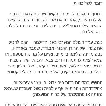
דומה לשל כוויית.
בנוסף, בתגובה לביקורת הקשה שהוטחה נגדו ברחבי
העולם הערבי, אמר סדאם שכיבוש כוויית הינו רק הצעד
הראשון שלו במסע "לעבר ירושלים", וכי בכוונתו להילחם
בישראל ח"ו.
כעת, עמד העולם המערבי בפני הדילמה – האם להכיל
את צעדיו של הרודן האכזרי מבגדד, שטבח באזרחיו,
כבש מדינה שלימה ביומיים, ואיים על מדינות נוספות, או
שמא לצאת להתמודדות עם צבאו הענק7, שהיה מצויד
בנשק כימי וביולוגי, מאות טילי סקאד, מעל מיליון וחצי
חיילים, כ- 6000 טנקים, ואלפי תותחים ומטולי רקטות?
החשש במדינות רבות היה גדול. הן מצבא עיראק והן
מהידרדרות אזורית או אף עולמית (בשל העובדה שעיראק
נהנתה אז מתמיכתה של ברית המועצות).
עובדה מדהימה היא, שעם פרוץ האירועים, והיוודע איומיו