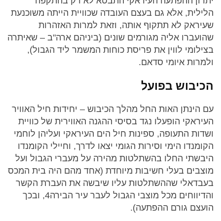
יתרון ההפתעה העיראקי התבטא לא רק בהתקפה
הלילית, אלא גם בעצם העובדה שכוויית הייתה משוכנעת
שעיראק לא תתקוף אותה, וזאת למרות האזהרות
שהועברו אליה מגורמים שונים (ביניהם ארה"ב – שאיתרה
בצילומי לווין את פריסת כוחות המשמר ליד הגבול),
ולמרות איומי סדאם.
הכיבוש בפועל
עם הינתן האות החל מהלך הכיבוש – יחידות חיל האוויר
העיראקי הופעלו נגד בסיסי ההגנה האווירית של כוויית
ושדות התעופה, ספינות חיל הים העיראקי ועליהן לוחמי
הקומנדו הימי וסירות הגומי יצאו לדרך, וחיילי הקומנדו
היבשתי החלו בהשתלטות מהירה על מעברי הגבול ועל
מוצבים בעלי חשיבות מיוחדת (אחד מהם היה בית המכס
בעבדאלי שההשתלטות עליו שיבשה את העברת הקשר
והדיווחים מכל מוצבי הגבול לעבר עיר הבירה4, ובכך
הועצם גורם ההפתעה).