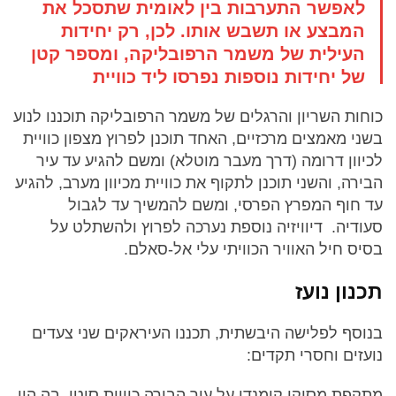
לאפשר התערבות בין לאומית שתסכל את
המבצע או תשבש אותו. לכן, רק יחידות
העילית של משמר הרפובליקה, ומספר קטן
של יחידות נוספות נפרסו ליד כוויית
כוחות השריון והרגלים של משמר הרפובליקה תוכננו לנוע
בשני מאמצים מרכזיים, האחד תוכנן לפרוץ מצפון כוויית
לכיוון דרומה (דרך מעבר מוטלא) ומשם להגיע עד עיר
הבירה, והשני תוכנן לתקוף את כוויית מכיוון מערב, להגיע
עד חוף המפרץ הפרסי, ומשם להמשיך עד לגבול
סעודיה. דיוויזיה נוספת נערכה לפרוץ ולהשתלט על
בסיס חיל האוויר הכוויתי עלי אל-סאלם.
תכנון נועז
בנוסף לפלישה היבשתית, תכננו העיראקים שני צעדים
נועזים וחסרי תקדים:
מתקפת מסוקי קומנדו על עיר הבירה כוויית סיטי, בה היו