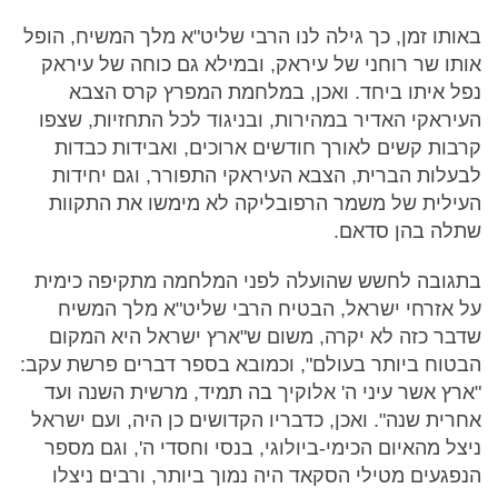
באותו זמן, כך גילה לנו הרבי שליט"א מלך המשיח, הופל
אותו שר רוחני של עיראק, ובמילא גם כוחה של עיראק
נפל איתו ביחד. ואכן, במלחמת המפרץ קרס הצבא
העיראקי האדיר במהירות, ובניגוד לכל התחזיות, שצפו
קרבות קשים לאורך חודשים ארוכים, ואבידות כבדות
לבעלות הברית, הצבא העיראקי התפורר, וגם יחידות
העילית של משמר הרפובליקה לא מימשו את התקוות
שתלה בהן סדאם.
בתגובה לחשש שהועלה לפני המלחמה מתקיפה כימית
על אזרחי ישראל, הבטיח הרבי שליט"א מלך המשיח
שדבר כזה לא יקרה, משום ש"ארץ ישראל היא המקום
הבטוח ביותר בעולם", וכמובא בספר דברים פרשת עקב:
"ארץ אשר עיני ה' אלוקיך בה תמיד, מרשית השנה ועד
אחרית שנה". ואכן, כדבריו הקדושים כן היה, ועם ישראל
ניצל מהאיום הכימי-ביולוגי, בנסי וחסדי ה', וגם מספר
הנפגעים מטילי הסקאד היה נמוך ביותר, ורבים ניצלו