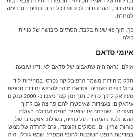
ובריחתו של האמיר הכוויתי - התפוררו יחידות צבא רבות
במהירות, וההתנגדות לכיבוש בכל רחבי כוויית הסתיימה
למחרת.
כך, תוך 48 שעות בלבד, הסתיים כיבושה של כוויית
כולה.
איומי סדאם
אולם, נראה היה שתאבונו של סדאם לא יודע שובעה.
חלק מיחידות משמר הרפובליקה נפרסו במהירות ליד
גבול כוויית-סעודיה, וסדאם מיהר להחיש יחידות נוספות
מעיראק לתוך כוויית. תוך זמן קצר ניצבו כ- 2000 טנקים
עיראקים, בעמדות שאיפשרו להם פריצה גם לתוך
סעודיה – שהייתה אז יצואנית הנפט הגדולה בעולם.
ההשתלטות המהירה על כוויית, בשילוב אפקטיבי של
כוחות שריון, ים, מסוקים וקומנדו, גרם לחרדה של ממש
במדינות הנפט השוכנות לחופי המפרץ, שמא גורלן יהיה