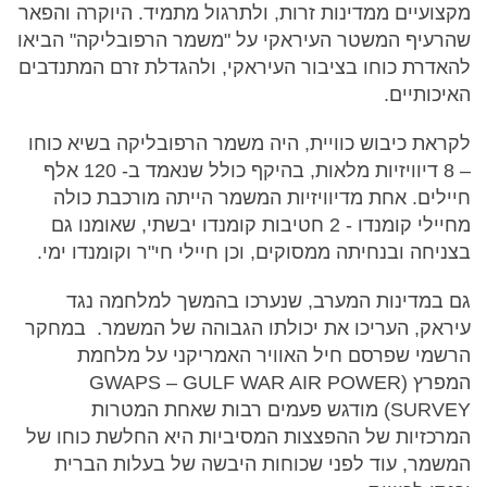
מקצועיים ממדינות זרות, ולתרגול מתמיד. היוקרה והפאר
שהרעיף המשטר העיראקי על "משמר הרפובליקה" הביאו
להאדרת כוחו בציבור העיראקי, ולהגדלת זרם המתנדבים
האיכותיים.
לקראת כיבוש כוויית, היה משמר הרפובליקה בשיא כוחו
– 8 דיוויזיות מלאות, בהיקף כולל שנאמד ב- 120 אלף
חיילים. אחת מדיוויזיות המשמר הייתה מורכבת כולה
מחיילי קומנדו - 2 חטיבות קומנדו יבשתי, שאומנו גם
בצניחה ובנחיתה ממסוקים, וכן חיילי חי"ר וקומנדו ימי.
גם במדינות המערב, שנערכו בהמשך למלחמה נגד
עיראק, העריכו את יכולתו הגבוהה של המשמר. במחקר
הרשמי שפרסם חיל האוויר האמריקני על מלחמת
המפרץ (GWAPS – GULF WAR AIR POWER
SURVEY) מודגש פעמים רבות שאחת המטרות
המרכזיות של ההפצצות המסיביות היא החלשת כוחו של
המשמר, עוד לפני שכוחות היבשה של בעלות הברית