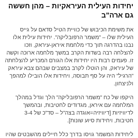
יחידות העילית העיראקיות – מהן חששה
גם ארה"ב
את משימת הכיבוש של כוויית הטיל סדאם על גייס
העילית שלו – "משמר הרפובליקה". יחידות עילית אלו
נבנו בהדרגה תוך כדי מלחמת איראן-עיראק, וזכו
להצלחה רבה בשדות הקרב במשך מלחמה ארוכה וקשה
זו. פעמים רבות היו יחידות אלו הגורם המכריע להצלחתה
של עיראק, והן הוטלו לקרב במצבים שבהם צבא עיראק
"הרגיל" היה על סף תבוסה, ויחידות אלו הובילו למהפך
ולניצחון.
היקפו של כח "משמר הרפובליקה" הלך וגדל במהלך
המלחמה עם איראן, מגדודים לחטיבות, ובהמשך
לדיוויזיות [דיוויזיה=אוגדה בצה"ל – סד"כ של 3-4
חטיבות, ויחידות סיוע שונות].
ליחידות המשמר גויסו בדרך כלל חיילים מהשבטים שהיו