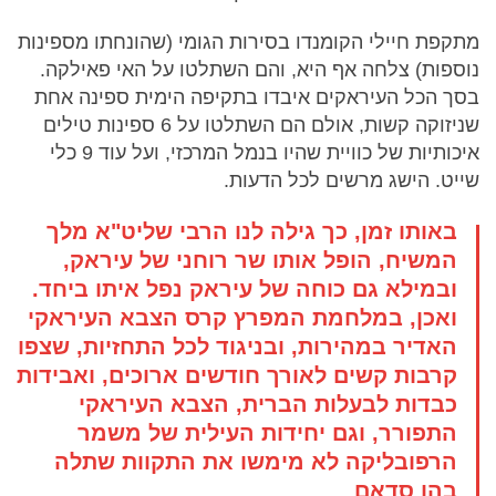
מתקפת חיילי הקומנדו בסירות הגומי (שהונחתו מספינות
נוספות) צלחה אף היא, והם השתלטו על האי פאילקה.
בסך הכל העיראקים איבדו בתקיפה הימית ספינה אחת
שניזוקה קשות, אולם הם השתלטו על 6 ספינות טילים
איכותיות של כוויית שהיו בנמל המרכזי, ועל עוד 9 כלי
שייט. הישג מרשים לכל הדעות.
באותו זמן, כך גילה לנו הרבי שליט"א מלך
המשיח, הופל אותו שר רוחני של עיראק,
ובמילא גם כוחה של עיראק נפל איתו ביחד.
ואכן, במלחמת המפרץ קרס הצבא העיראקי
האדיר במהירות, ובניגוד לכל התחזיות, שצפו
קרבות קשים לאורך חודשים ארוכים, ואבידות
כבדות לבעלות הברית, הצבא העיראקי
התפורר, וגם יחידות העילית של משמר
הרפובליקה לא מימשו את התקוות שתלה
בהן סדאם