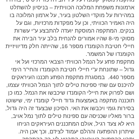
ארמונות משפחת המלוכה הכוויתית – בניסיון להשתלט
במהירות על מוקדי השלטון בעיר, על ארמון המלוכה בו
היה האמיר הכוויתי, וכן על מפקדות מרכזיות, וגם על
בנקים. המתקפה המוסקת יועדה להתבצע ע"י עשרות
מסוקי מי-8 שהיו אמורים להנחית בלב עיר הבירה את
חיילי חטיבת הקומנדו מספר 16, שהייתה חלק מדיוויזיית
הקומנדו של המשמר.
מתקפת פתע על הנמל הכוויתי הצבאי המרכזי ועל אי
גדול – שתונחת ע"י חיילי חטיבת הקומנדו והחי"ר הימי
מספר 440. במסגרת מתקפת הפתע תכננו העיראקים
להיכנס עם שתי ספינות טילים לתוך הנמל הכוויתי עצמו,
ושם לפרוק את חיילי הקומנדו שיכבשו את הנמל. כמו כן
תוכננה מתקפה באמצעות גדוד חיילי קומנדו ימי, שישוטו
בסירות גומי ויכבשו את האי. הסיכון שבצעד זה היה גדול,
ברור מאליו שכניסה עם ספינות טילים לתוך נמל אויב,
היא לא צעד רגיל, אולם המתכננים העיראקים הניחו
שיתרון ההפתעה וההלם יעמוד לצידם, וכך אכן היה.