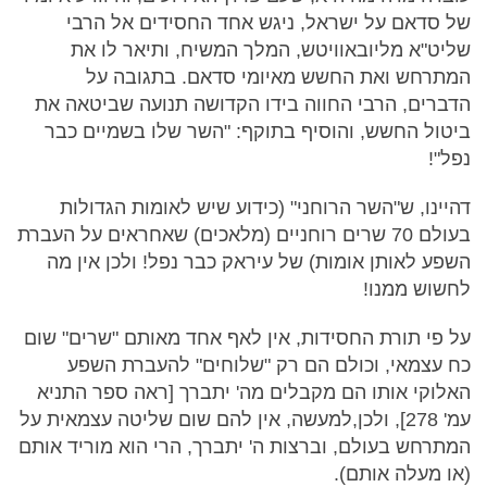
של סדאם על ישראל, ניגש אחד החסידים אל הרבי
שליט"א מליובאוויטש, המלך המשיח, ותיאר לו את
המתרחש ואת החשש מאיומי סדאם. בתגובה על
הדברים, הרבי החווה בידו הקדושה תנועה שביטאה את
ביטול החשש, והוסיף בתוקף: "השר שלו בשמיים כבר
נפל"!
דהיינו, ש"השר הרוחני" (כידוע שיש לאומות הגדולות
בעולם 70 שרים רוחניים (מלאכים) שאחראים על העברת
השפע לאותן אומות) של עיראק כבר נפל! ולכן אין מה
לחשוש ממנו!
על פי תורת החסידות, אין לאף אחד מאותם "שרים" שום
כח עצמאי, וכולם הם רק "שלוחים" להעברת השפע
האלוקי אותו הם מקבלים מה' יתברך [ראה ספר התניא
עמ' 278], ולכן,למעשה, אין להם שום שליטה עצמאית על
המתרחש בעולם, וברצות ה' יתברך, הרי הוא מוריד אותם
(או מעלה אותם).