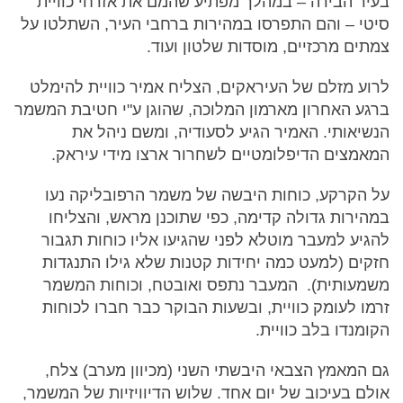
בעיר הבירה – במהלך מפתיע שהמם את אזרחי כוויית
סיטי – והם התפרסו במהירות ברחבי העיר, השתלטו על
צמתים מרכזיים, מוסדות שלטון ועוד.
לרוע מזלם של העיראקים, הצליח אמיר כוויית להימלט
ברגע האחרון מארמון המלוכה, שהוגן ע"י חטיבת המשמר
הנשיאותי. האמיר הגיע לסעודיה, ומשם ניהל את
המאמצים הדיפלומטיים לשחרור ארצו מידי עיראק.
על הקרקע, כוחות היבשה של משמר הרפובליקה נעו
במהירות גדולה קדימה, כפי שתוכנן מראש, והצליחו
להגיע למעבר מוטלא לפני שהגיעו אליו כוחות תגבור
חזקים (למעט כמה יחידות קטנות שלא גילו התנגדות
משמעותית). המעבר נתפס ואובטח, וכוחות המשמר
זרמו לעומק כוויית, ובשעות הבוקר כבר חברו לכוחות
הקומנדו בלב כוויית.
גם המאמץ הצבאי היבשתי השני (מכיוון מערב) צלח,
אולם בעיכוב של יום אחד. שלוש הדיוויזיות של המשמר,