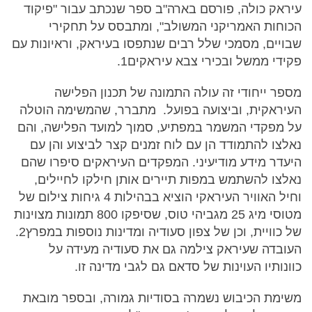
עיראק כולה, פורסם בארה"ב ספר שנכתב עבור "פיקוד
הכוחות האמריקני המשולב", ומתבסס על תחקירי
שבויים, מסמכי שלל רבים שנתפסו בעיראק, וראיונות עם
פקידי ממשל ובכירי צבא עיראקים1.
מספר ייחודי זה עולה התמונה של תכנון הפלישה
העיראקית, וביצועה בפועל. מתברר, שהמשימה הוטלה
על מפקדי המשמר במפתיע, סמוך למועד הפלישה, והם
נאלצו להתמודד הן עם לוח זמנים קצר לביצוע והן עם
היעדר מידע מודיעיני. המפקדים העיראקים סיפרו שהם
נאלצו להשתמש במפות תיירים אותן חילקו לחיילים,
וחיל האוויר העיראקי הוציא בבהילות 4 גיחות צילום של
מטוסי מיג 25 מגביהי טוס, שסיפקו 800 תמונות מצוינות
של כוויית, וכן של צפון סעודיה ומדינות נוספות במפרץ2.
העובדה שעיראק צילמה גם את סעודיה מעידה על
כוונותיו העוינות של סדאם גם לגבי מדינה זו.
משימת הכיבוש נשמרה בסודיות גמורה, ובספר מובאת