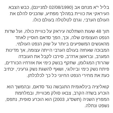
בליל י"א מנחם אב (02/08/1990 למניינם), כבש הצבא
העיראקי את כוויית במהלך מפתיע, שהכניס להלם את
העולם הערבי, וגרם לטלטלה בעולם כולו.
תוך 48 שעות השתלטה עיראק על כוויית כולה, ועל שדות
הנפט העצומים שלה, וכך, הפך סדאם חוסיין לאחד
מהאנשים המשפיעים ביותר על שוק הנפט העולמי.
המבוכה שאחזה בעולם הערבי הייתה עצומה, אך מדינות
המערב, ובראשן ארה"ב, סירבו לקבל את העובדה
שהרודן המגלומן, שתקף בנשק כימי את אזרחיו הכורדים,
פיתח נשק כימי וביולוגי, ושאף להשגת נשק גרעיני, יכתיב
כעת את מחירי הנפט החיוני כל כך לכלכלתן.
קואליציה בינלאומית התגבשה נגד סדאם, ובהמשך הוא
הוכרע בשדה הקרב, צבאו סולק מכוויית, ובמלחמת
המפרץ השניה (תשס"ג, 2003) הוא הוכרע סופית, נתפס,
נשפט ונתלה.