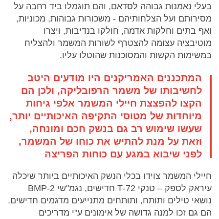
בעלי נאמנות גבוהה לסדאם, והם תוגמלו ביד רחבה על
מסירותם ועל הצלחותיהם - משכורות גבוהות, מכוניות,
ואף בתים וחלקות אדמה, חולקו בנדיבות, ויצרו
מוטיבציה עצומה להצטרף לשורות המשמר ולהצליח
במשימות הקשות והמסוכנות שהוטלו עליו.
המתכננים האמריקנים היו מודעים היטב
לחשיבותו של משמר הרפובליקה, ולכן הם
הקצו להפצצת חיילי המשמר אלפי גיחות
מיוחדות של מטוסי התקיפה האיכותיים יותר,
שעשו שימוש רב גם בנשק חכם ומונחה,
וזאת על מנת להתיש את כוחו של המשמר,
לפני שיבוא במגע עם כוחות הפריצה
חיילי המשמר צוידו בכלי הנשק האיכותיים ביותר שיכלה
עיראק לספק – טנקי 72-T חדישים, נגמ"שי 2-BMP
נושאי טילים ותותח, ותותחים מתנייעים מדגמים חדישים.
הם גם זכו למנה גדושה של אימונים ע"י מדריכים