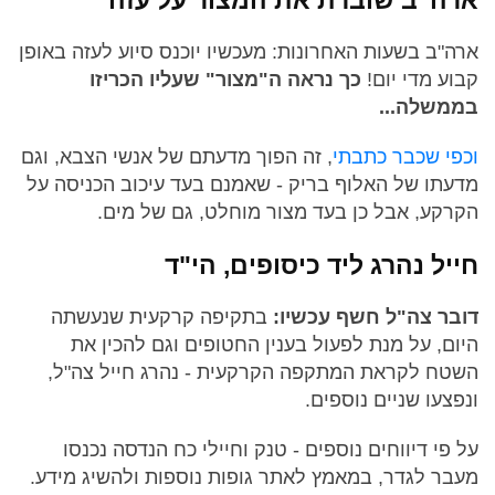
ארה"ב שוברת את המצור על עזה
ארה"ב בשעות האחרונות: מעכשיו יוכנס סיוע לעזה באופן
קבוע מדי יום!
כך נראה ה"מצור" שעליו הכריזו
בממשלה...
וכפי שכבר כתבתי
, זה הפוך מדעתם של אנשי הצבא, וגם
מדעתו של האלוף בריק - שאמנם בעד עיכוב הכניסה על
הקרקע, אבל כן בעד מצור מוחלט, גם של מים.
חייל נהרג ליד כיסופים, הי"ד
דובר צה"ל חשף עכשיו:
בתקיפה קרקעית שנעשתה
היום, על מנת לפעול בענין החטופים וגם להכין את
השטח לקראת המתקפה הקרקעית - נהרג חייל צה"ל,
ונפצעו שניים נוספים.
על פי דיווחים נוספים - טנק וחיילי כח הנדסה נכנסו
מעבר לגדר, במאמץ לאתר גופות נוספות ולהשיג מידע.