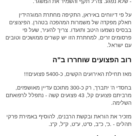
- שלא נפגע. צה"ל תקף והשמיד את המשגר.
על פי דיווחים באיראן, התקיפה מחתרת המוג'הידין
חאלק מפקדה של משמרות המהפכה בטהרן. הפיצוצים
בבסיס נשמעו היטב ותועדו. צריך להעיר, שעל פי
פרסומים זרים, למחתרת הזו יש קשרים ממושכים וטובים
עם ישראל.
רוב הפצועים שוחררו ב"ה
מאז תחילת האירועים הקשים, כ-5400 פצועים!!!
בחסדי ה' יתברך, רק כ-300 מתוכם עדיין מאושפזים,
מרביתם פצועים קל, 43 פצועים קשה - נתפלל לרפואתם
השלימה.
מזכיר את הוראת ובקשת הרבנים, להוסיף באמירת פרקי
תהלים - .כ', כ"ב, ס"ט, ע"ט, ק"ל, ק"נ.