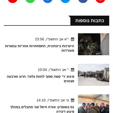
כתבות נוספות
י"א אב התשפ"ו, 23:56
היערכות ביטחונית, התפתחויות אזוריות ובשורות
מעודדות
י' אב התשפ"ו, 10:04
פיגוע ירי קשה סמוך לחוות גלעד: הרוג וארבעה
פצועים
ט' אב התשפ"ו, 14:10
נס בשומרון: אזרח חיסל שני מחבלים במהלך
פיגוע דקירה