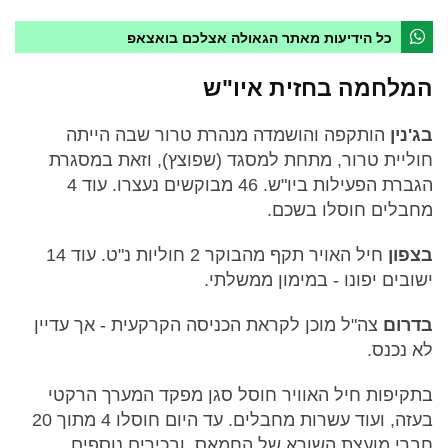
כל הידיעות מאתר הגאולה אצלכם בואצאפ
המלחמה בחזית איו"ש
בג'נין
הותקפה והושמדה מנהרת טרור שבה הייתה
חוליית טרור, מתחת למסגד (שפוצץ), וזאת במסגרת
הגברת הפעילות ביו"ש. 46 מבוקשים נעצרו. עוד 4
מחבלים חוסלו בשכם.
בצפון
חיל האויר תקף מהבוקר 2 חוליות נ"ט. עוד 14
ישובים יפונו - במימון ממשלתי.
בדרום
צה"ל מוכן לקראת הכניסה הקרקעית - אך עדיין
לא נכנס.
בתקיפות חיל האוויר חוסל סגן מפקד המערך הרקטי
בעזה, ועוד עשרות מחבלים. עד היום חוסלו 4 מתוך 20
חברי מועצת השורא של החמאס, ובכירים נוספים