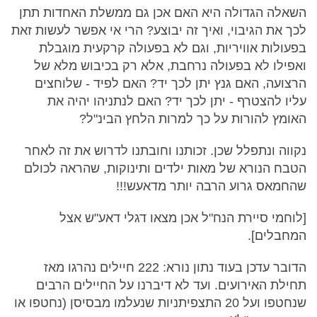
השאלה הגדולה היא האם אכן גם ממשלת האחדות תתן
לכך את הגיבוי, ואיך זה יבוצע? הרי אי אפשר לעשות זאת
בפעולות אוויריות, וגם לא בפעולה קרקעית מוגבלת
ואפילו לא בפעולה נרחבת, אלא רק בכיבוש מלא של
הרצועה, האם גנץ יתן לכך יד? האם לפיד - שלוחצים
עליו להצטרף - יתן לכך יד? האם לנתניהו יהיה את
האומץ להורות על כך למרות הלחץ הבינ"ל?
נקווה ונתפלל שכן. זכותנו וחובתנו לדרוש את זה לאחר
הטבח הנורא של מאות ילדים ותינוקות, שהראה לכולם
שהחמאס גרוע הרבה יותר מדאעש!!!
[לוחמי סיירת הנח"ל אכן מצאו דגלי דאע"ש אצל
המחבלים].
הדובר עדכן בעוד נתון נורא: 222 חיילים נהרגו מאז
תחילת האירועים. ועד לא דיברנו על החיילים הרבים
שנחטפו ועל 20 התצפיתניות שנעלמו מבסיסן (נחטפו או