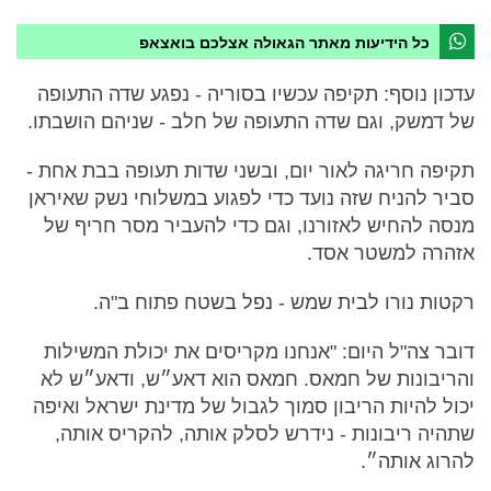
כל הידיעות מאתר הגאולה אצלכם בואצאפ
עדכון נוסף: תקיפה עכשיו בסוריה - נפגע שדה התעופה
של דמשק, וגם שדה התעופה של חלב - שניהם הושבתו.
תקיפה חריגה לאור יום, ובשני שדות תעופה בבת אחת -
סביר להניח שזה נועד כדי לפגוע במשלוחי נשק שאיראן
מנסה להחיש לאזורנו, וגם כדי להעביר מסר חריף של
אזהרה למשטר אסד.
רקטות נורו לבית שמש - נפל בשטח פתוח ב"ה.
דובר צה"ל היום: "אנחנו מקריסים את יכולת המשילות
והריבונות של חמאס. חמאס הוא דאע״ש, ודאע״ש לא
יכול להיות הריבון סמוך לגבול של מדינת ישראל ואיפה
שתהיה ריבונות - נידרש לסלק אותה, להקריס אותה,
להרוג אותה״.