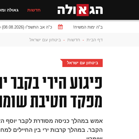
חדשות
גאולה ומש
ב"ה ימות המשיח!
כ"ה אב התשפ"ו (08.08.2026) פרשת
דף הבית
-
חדשות
-
ביטחון עם ישראל
ביטחון עם ישראל
פיגוע הירי בקבר י
מפקד חטיבת שומרו
אמש במהלך כניסה מסודרת לקבר יוסף הצ
הקבר. במהלך קרבות ירי בין החיילים למח