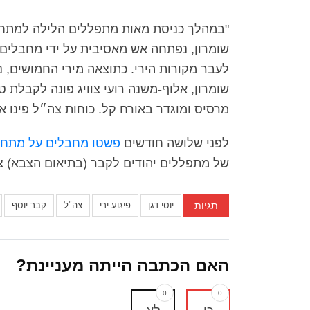
"במהלך כניסת מאות מתפללים הלילה למתח
שומרון, נפתחה אש מאסיבית על ידי מחבלים
לעבר מקורות הירי. כתוצאה מירי החמושים, 
שומרון, אלוף-משנה רועי צוויג פונה לקבלת 
מרסיס ומוגדר באורח קל. כוחות צה״ל פינו 
לפני שלושה חודשים
פשטו מחבלים על מתחם 
של מתפללים יהודים לקבר (בתיאום הצבא) צ
תגיות
יוסי דגן
פיגוע ירי
צה"ל
קבר יוסף
האם הכתבה הייתה מעניינת?
0
0