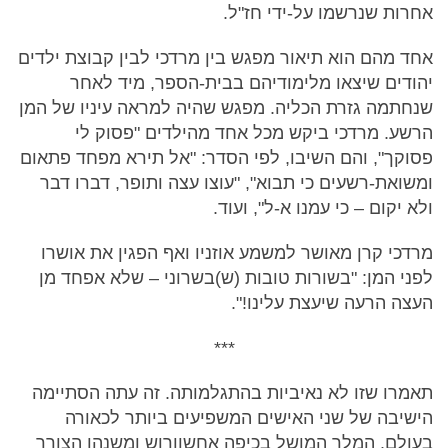
אחרות שנרשמו על-ידי חז"ל.
אחד מהם הוא תיאור מפגש בין מרדכי לבין קבוצת ילדים
יהודים שיצאו מלימודיהם בבית-הספר, מיד לאחר
שנחתמה גזרת הכליה. מפגש שהיה למראה עיניו של המן
הרשע. מרדכי ביקש מכל אחד מהילדים "פסוק לי
פסוקך", והם השיבו, לפי הסדר: "אל תירא מפחד פתאום
ומשואת-רשעים כי תבוא", "עוצו עצה ותופר, דברו דבר
ולא יקום – כי עמנו א-ל", ועוד.
מרדכי קרן מאושר למשמע אוזניו ואף הפגין את אושרו
לפני המן: "בשורות טובות (ש)בשרוני – שלא אפחד מן
העצה הרעה שיעצת עלינו!".
***
תאמרו שזו לא נאיביות בהתגלמותה. זה עתה הסתיימה
הישיבה של שני האישים המשפיעים ביותר לכאורה
בעולם. המלך המושל בכיפה אחשוורוש ומשנהו הצורר