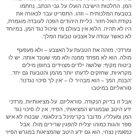
המן. החלטות הישיבה הועלו על גבי הכתב, נחתמו
בטבעת המלכותית – וזהו. התסריט עבר לכאורה את
נקודת האל-חזור. כליית היהודים הפכה לעובדה מוגמרת,
היו לא תהיה. הלוא אין בעולם מי שיכול נגד המן, במיוחד
לא כאשר ענודה על אצבעו טבעת המלך.
ומרדכי, מזהה את הטבעת על האצבע – ולא מעפעף
מולה. הוא לא מפחד ממנה ולא ממי שעונד אותה. יש לו
ביטוח מקיף: שלושה ילדים מצוידים בחופן מילים
מקראיות, שחזקים לדעתו יותר מהמן והטבעת גם יחד.
'הבנת, המן' – הוא מבהיר לו – 'אין לך סיכוי נגדנו!'.
סוראליזם במיטבו
אבל זו בדיוק הנקודה. סוראליזם. על-מציאותיות. מרדכי
ידע היטב שבמגרש המציאותי, הפיזי, אין לו סיכוי נגד
המן ומעלליו. מדובר בקרימינל בינלאומי, שבטח לא איש
ספר והגות כמוהו יצליח להפגין שרירים מולו. אבל
כמאמין נצחי, הוא גם ידע היטב שהמציאות במגרש הפיזי