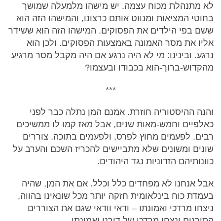
לא מתנהלת מכוח עצמה. יש מישהו מלמעלה שמושך
בחוטי המציאות ומנווט אותם כרצונו, והמישהו הזה הוא
ששם בפי הילדים את הפסוקים. המישהו הזה הוא ששידר
אליו את מסר האמונה באמצעות הפסוקים. ולכן הוא
נרגע. ובינינו: מי לא היה נרגע אם היה מקבל מסר מרגיע
מהקדוש-ברוך-הוא בכבודו ובעצמו?
***
והנה ההיסטוריה חוזרת. אמנם המן נתלה כבר לפני
כאלפיים וחמש-מאות שנים, אבל מאז קמו לו ממשיכים
רבים. לפעמים מחוץ לפרס, ולפעמים בתוכה. צוררים
שונים ומשונים שלא מתביישים להכריז השכם והערב על
כוונותיהם הזדוניות נגד היהודים.
אבל אנחנו לא מפחדים כלל וכלל. אם את המן, שהיה
בעמדת כוח בינלאומית חזקה יותר מכל שונאינו בהווה,
ניצחו מרדכי ואמונתו – ודאי וודאי שגם את הצוררים
התורנים ינצחו מרדכי של דורנו ואמונתו.