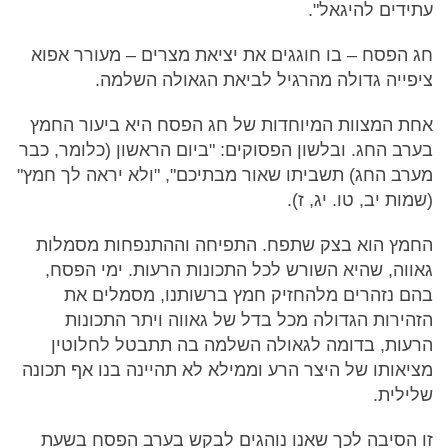
עתידים להיגאל".
חג הפסח – בו חוגגים את יציאת מצרים – מעורר אפוא
ציפייה גדולה מהרגיל לביאת הגאולה השלמה.
אחת המצוות המיוחדות של חג הפסח היא ביעור החמץ
בערב החג. ובלשון הפסוקים: "ביום הראשון (כלומר, כבר
מערב החג) תשביתו שאור מבתיכם", "ולא יראה לך חמץ"
(שמות יב, טו. יג, ז).
החמץ הוא בצק שתפח. התפיחה וההתנפחות מסמלות
גאווה, שהיא השורש לכל התכונות הרעות. ימי הפסח,
בהם נזהרים מלהחזיק חמץ ברשותנו, מסמלים את
הזהירות הגדולה מכל בדל של גאווה ויתר התכונות
הרעות, בדומה לגאולה השלמה בה תתבטל לחלוטין
מציאותו של היצר הרע וממילא לא תהיינה בנו אף תכונה
שלילית.
זו הסיבה לכך שאנו נוהגים לבקש בערב הפסח בשעת