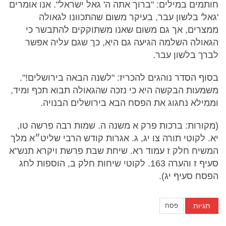
חותמים במילים: "ברוך אתה ה' גאל ישראל". אנו אומרים
'גאל' בלשון עבר, בעיקר משום שהתכוונו לגאולה
ממצרים, אך גם משום שאנו משתוקקים להתבשר כי
הגאולה השלמה הגיעה גם היא, כך שגם עליה אפשר
לברך בלשון עבר.
בסוף הסדר נוהגים להכריז: "לשנה הבאה בירושלים!".
משמעות הבקשה היא כי נזכה שהגאולה תבוא תכף ומיד,
וממילא נחגוג את הפסח הבא בירושלים הבנויה.
(מקורות: ברכות פרק א משנה ה. שמות רבה פרשה טו,
יא. לקוטי תורה צו יג, ג. אגרות קודש הרבי שליט״א מלך
המשיח חלק ז עמוד רא. שיחת שבת פרשת ויקרא תנש"א
סעיף ז והערה 163. לקוטי שיחות חלק ב, הוספות לחג
הפסח סעיף יג).
תגיות
פסח