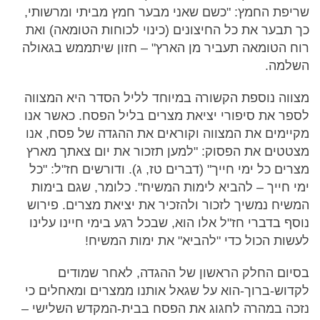
שריפת החמץ: "כשם שאני מבער חמץ מביתי ומרשותי,
כך תבער את כל החיצונים (כינוי לכוחות הטומאה) ואת
רוח הטומאה תעביר מן הארץ" – חזון שיתממש בגאולה
השלמה.
מצווה נוספת הקשורה במיוחד לליל הסדר היא המצווה
לספר את סיפורי יציאת מצרים בליל הפסח. כאשר אנו
מקיימים את המצווה וקוראים את ההגדה של פסח, אנו
מצטטים את הפסוק: "למען תזכור את יום צאתך מארץ
מצרים כל ימי חייך" (דברים טז, ג). ודורשים חז"ל: "כל
ימי חייך – להביא לימות המשיח". כלומר, שגם בימות
המשיח נמשיך לזכור ולהזכיר את יציאת מצרים. פירוש
נוסף בדברי חז"ל אלו הוא, שבכל רגע בימי חיינו עלינו
לעשות הכול כדי "להביא" את ימות המשיח!
בסיום החלק הראשון של ההגדה, לאחר שמודים
לקדוש-ברוך-הוא על שגאל אותנו ממצרים ומאחלים כי
נזכה במהרה לחגוג את הפסח בבית-המקדש השלישי –