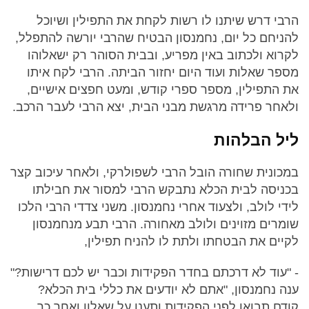
הרבי דרש שיתנו לו רשות לקחת את התפילין ושיוכל
להניחם כל יום, נחמנסון הבטיח שהרבי יורשה להתפלל,
לקרוא ולכתוב באין מפריע, ובבית הסוהר רק ישאלוהו
מספר שאלות ועוד היום יחזור הביתה. הרבי לקח איתו
את התפילין, מספר ספרי קודש, ומעט חפצים אישיים,
ולאחר פרידה מרגשת מבני הבית, יצא הרבי לעבר הרכב.
ליל הבלהות
במכונית שחורה הובל הרבי לשפולרקי, ולאחר עיכוב קצר
בכניסה לבית הכלא נתבקש הרבי למסור את חבילתו
לידי לולב, ולצעוד אחרי נחמנסון. משני צדדי הרבי הלכו
שומרים מזוינים ולולב מאחורה. הרבי תבע מנחמנסון
לקיים את הבטחתו ולתת לו להניח תפילין,
- "עוד לא דרכתם בחדר הפקידות וכבר יש לכם דרישות?"
ענה נחמנסון, "אתם לא יודעים את כללי בית הכלא?
קודם תבואו לפני הפקידות ותענו על שאלון ואחר כך