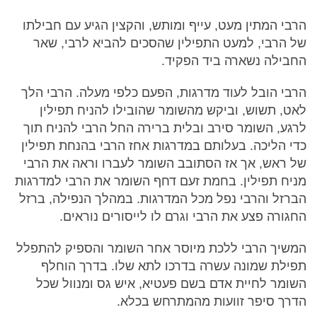
הרבי המתין מעט, עייף ומותש, והקצין הגיע עם חבילתו
של הרבי, למעט התפילין שהסכים להביא לרבי, שאר
החבילה נשארה ביד הפקיד.
הרבי הובל לעוד מדרגות, הפעם כלפי מעלה. הרבי הלך
לאט, תשוש, וביקש מהשומר שהובילו להניח תפילין
לרגע, השומר סירב ובלית ברירה החל הרבי להניח תוך
כדי הליכה. בעלותם במדרגות אחז הרבי בהנחת תפילין
של ראש, אך אז הסתובב השומר לעברו וראה את הרבי
מניח תפילין. בחמת זעם דחף השומר את הרבי למדרגות
הברזל והרבי נפל מכל המדרגות. במהלך הנפילה, ברזל
החגורה פצע את הרבי וגרם לו לייסורים נוראים.
המשיך הרבי ללכת מיוסר אחר השומר והספיק להתפלל
תפילת שמונה עשרה בדרכו לתא שלו. בדרך הוחלף
השומר לחיית אדם בשם פעטיא, איש גס ומנוול שכל
הדרך סיפר זוועות מהמתרחש בכלא.