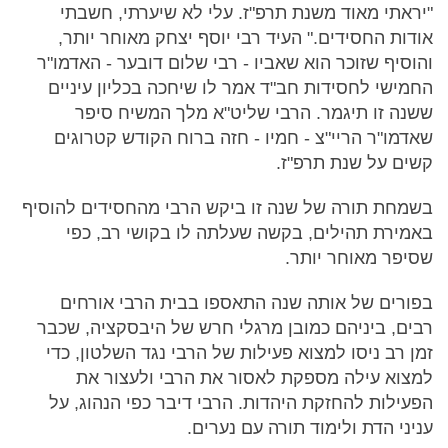
"יראתי מאוד משנת תרפ"ז. עלי לא שיערתי, חשבתי
אודות החסידים." העיד רבי יוסף יצחק מאוחר יותר,
והוסיף שזוכר הוא שאביו - רבי שלום דובער - האדמו"ר
החמישי לחסידות חב"ד אמר לו שיחכה בכליון עיניים
ששנה זו תיגמר. הרבי שליט"א מלך המשיח סיפר
שאדמו"ר הריי"צ - חמיו - חזה ברוח הקודש קטרוגים
קשים על שנת תרפ"ז.
בשמחת תורה של שנה זו ביקש הרבי מהחסידים להוסיף
באמירת תהילים, בקשה שעלתה לו בקושי רב, כפי
שסיפר מאוחר יותר.
בפורים של אותה שנה התאספו בבית הרבי אורחים
רבים, ביניהם כמובן מרגלי חרש של היבסקציה, שכבר
זמן רב ניסו למצוא פעילות של הרבי נגד השלטון, כדי
למצוא עילה מספקת לאסור את הרבי ולעצור את
הפעילות להחזקת היהדות. הרבי דיבר כפי הנהוג, על
עניני הדת ולימוד תורה עם נערים.