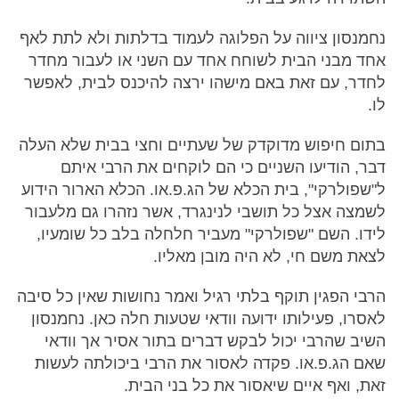
נחמנסון ציווה על הפלוגה לעמוד בדלתות ולא לתת לאף
אחד מבני הבית לשוחח אחד עם השני או לעבור מחדר
לחדר, עם זאת באם מישהו ירצה להיכנס לבית, לאפשר
לו.
בתום חיפוש מדוקדק של שעתיים וחצי בבית שלא העלה
דבר, הודיעו השניים כי הם לוקחים את הרבי איתם
ל"שפולרקי", בית הכלא של הג.פ.או. הכלא הארור הידוע
לשמצה אצל כל תושבי לנינגרד, אשר נזהרו גם מלעבור
לידו. השם "שפולרקי" מעביר חלחלה בלב כל שומעיו,
לצאת משם חי, לא היה מובן מאליו.
הרבי הפגין תוקף בלתי רגיל ואמר נחושות שאין כל סיבה
לאסרו, פעילותו ידועה וודאי שטעות חלה כאן. נחמנסון
השיב שהרבי יכול לבקש דברים בתור אסיר אך וודאי
שאם הג.פ.או. פקדה לאסור את הרבי ביכולתה לעשות
זאת, ואף איים שיאסור את כל בני הבית.