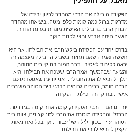
מאבק על התפילין
הפקידה הובילה את הרבי מהחדר לכיוון ירידה של
מדרגות ברזל כמה קומות כלפי מטה. ביציאתו מהחדר
הבחין הרבי בחבילתו האישית מונחת בפינת החדר.
השעה היתה ארבע וחצי לפנות בוקר.
בדרכו יחד עם הפקידה ביקש הרבי את חבילתו, אך היא
חששה ואמרה שאם תחזור בשביל החבילה מעצמה זה
יראה כקירוב לאסיר - דבר חמור בחוקי בית הסוהר,
והציעה שבהמשך יאמר הרבי ששכח את חבילתו והיא
תלך להביא לו את החבילה. "אני יודעת שאספו נגדכם
הרבה חומר, בכירים גבוהים בדרגי בית הסוהר מוערבים
אישית בתיק הזה" כילתה הפקידה.
יורדים הם - הרבי והפקידה, קומה אחר קומה במדרגות
הברזל, והפקידה מוסרת את הרבי לזוג קצינים, צוות בית
הסוהר עייף בסוף לילה של עבודה, אך בכל זאת ניאות
הקצין להביא לרבי את חבילתו.