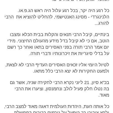
כל רגע היה יקר, בכל רגע עלול היה ראש הג.פ.או.
הלנינגרדי - מסינג האנטישמי, להחליט להוציא את הרבי
להורג...
בינתיים, קיבל הרבי תנאים והקלות בבית הכלא ומצבו
הוטב, אם כי לא קיבל בדל מידע מהעולם החיצוני. מידי
יום אמר הרבי תורה בפני האסירים בתאו ואחר כך רשם
על בדלי סיגריות את זיכרונותיו ודברי תורה.
לטיול היומי אליו זכאים האסירים העדיף הרבי לא לצאת,
ולמעט החקירות לא יצא הרבי כלל מתאו.
בכ"א סיון, 21 ליוני נקרא הרבי לחקירה שניה, אשר גם
בה נטלו חלק פעיל לולב ונחמנסון, וציערו את הרבי
מאוד.
כל אותה העת, היהדות העולמית דאגה מאוד למצב הרבי,
ולחץ ציבורי רב הופעל על גורמים בכירים בממשלת