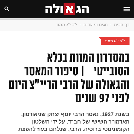
דף הבית
-
חגים ומועדים
-
י"ב י"ג תמוז
י"ב י"ג תמוז
במסדרון המוות בכלא
הסובייטי | סיפור המאסר
והגאולה של הרבי הריי״צ היום
לפני 97 שנים
בשנת 1927, נאסר הרבי יוסף יצחק שניאורסון,
האדמו"ר השישי של חב"ד, על ידי השלטון
הקומוניסטי ברוסיה. הרבי, שנלחם בעוז להפצת