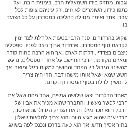
וגבוה, מחזיק בידו השמאלית חרב, בימנית רובה, ועל
כתפו כידון. השומרים לא זזים, רק עיניהם צופות לכל
עבר. פחד ואימה מטילה ההליכה במסדרון על כל הצועד
בו.
שקוע בהרהורים, פנה הרבי בטעות אל דלת לצד ימין
לקראת סוף המסדרון. פרוזדור ארוך ניצב לפניו, ספסלים
ניצבים בצדדיו, דלתות לארכו, אך הוא הרבה פחות קודר
ומאיים מקודמו. הרבי התיישב על אחד הספסלים, נרעש
מהשינוי הגדול בין הפחד והחושך למקום רגיל ומואר, אך
חשש שמא ישאל אותו מישהו דבר, הרי היה צריך
להמשיך לדלת בסוף המסדרון הקודם.
מאחד הדלתות יצאו שלושה אנשים, אחד מהם שאל את
הרבי לפשר מעשיו, והתברר שהוא מכיר את אביו של
הרבי, והוא זוכר מילדות את הצדיק הגדול 'שניאורסון',
הרבי ענה שהוא הגיע היום והוא צריך למלאות שאלון
בתור אסיר חדש, אך הוא טעה בדרכו ונכנס לפה בשוגג.