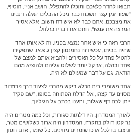
תבואו לחדר כלאכם ותוכלו להתפלל. חושב אני", הוסיף,
"שעוד זמן קצר תשכחו כבר מכל ההבלים האלה ותבינו
את מצבכם, אתם כבר לא איש דת חשוב, אלא אסיר
המרצה את ענשו", חתם את דבריו בזלזול.
הרבי ראה כי איש אחר נמצא בפניו, זה לא אותו אחד
שהיה בביתו, עכשיו זה נחמנסון קצין ג.פ.או. שתפקידו
להטיל פחד על כל האסירים ולהביא אותם למצב של
פחד ובהלה, אז קל יותר לשלוט עליהם ולהוציא מהם
הודאה, גם על דבר שמעולם לא היה.
אחד משומרי בית הכלא ביקש מהרבי לצעוד דרך פרוזדור
מסוים עד קצהו, אל הדלת הפתוחה בסופו, "שם פקיד
ייתן לכם דף שאלות, ותענו בכתב על הגיליון".
לאורך המסדרון, היו דלתות סגורות, וכל כמה מטרים היה
נר קטן דולק בתקרה. המסדרון היה ארוך כשלושים מטר,
וניצבו בו לכל ארכו שומרים מזוינים. כל שומר, אדם חסון