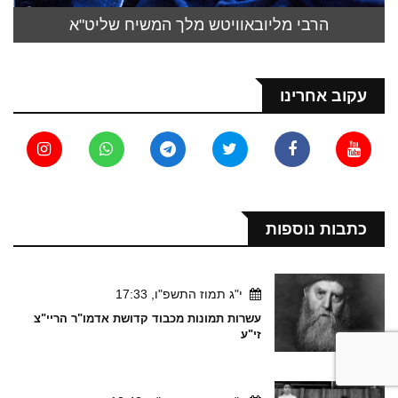
הרבי מליובאוויטש מלך המשיח שליט"א
עקוב אחרינו
כתבות נוספות
י"ג תמוז התשפ"ו, 17:33
עשרות תמונות מכבוד קדושת אדמו"ר הריי"צ
זי"ע