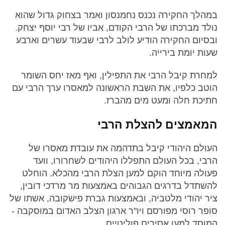
במהלך החקירה נכנס נחמנסון ואמר בצחוק גדול שהוא
נולד מברכתו של הרבי הקודם, אביו של רבי יוסף יצחק.
ובסיום החקירה הודיע לולב לרבי שבעוד עשרים וארבע
שעות יומת בירייה.
למחרת קיבל הרבי את התפילין, ואף מאז יחס השומר
הוטב כלפיו, את השבת הראשונה למאסרו ערך הרבי עם
חתיכת חלה ומעט מים מהברז.
המאמצים להצלת הרבי
העולם היהודי קיבל בתדהמה את עובדת מאסרו של
הרבי, בכל העולם התפללו היהודים לשחרורו, וועד
פעולה מיוחד הוקם למען הצלת הרבי מהכלא. הוחלט
להשתדל בדרגים הגבוהים באמצעות מר מרדכי דובין,
ציר יהודי מלטביה, ובאמצעות גברת פישקובה, אשתו של
סופר רוסי מפורסם ויו"ר ארגון הצלב האדום במוסקבה -
המוסד למען אסירים פוליטיים.