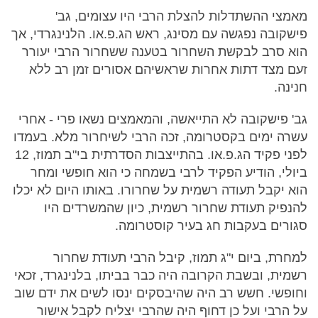
מאמצי ההשתדלות להצלת הרבי היו עצומים, גב'
פישקובה נפגשה עם מסינג, ראש הג.פ.או. הלנינגרדי, אך
הוא סרב לבקשת השחרור בטענה ששחרור הרבי יעורר
זעם מצד דתות אחרות שראשיהם אסורים זמן רב ללא
חנינה.
גב' פישקובה לא התייאשה, והמאמצים נשאו פרי - אחרי
עשרה ימים בקסטרומה, זכה הרבי לשיחרור מלא. בעמדו
לפני פקיד הג.פ.או. בהתייצבות הסדרתית בי"ב תמוז, 12
ביולי, הודיע הפקיד לרבי בשמחה כי הוא חופשי ומחר
הוא יקבל תעודה רשמית על שחרורו. באותו היום לא יכלו
להנפיק תעודת שחרור רשמית, כיון שהמשרדים היו
סגורים בעקבות חג בעיר קוסטרומה.
למחרת, ביום י"ג תמוז, קיבל הרבי תעודת שחרור
רשמית, ובשבת הקרובה היה כבר בביתו, בלנינגרד, זכאי
וחופשי. חשש רב היה שהיבסקים ינסו לשים את ידם שוב
על הרבי ועל כן דחוף היה שהרבי יצליח לקבל אישור