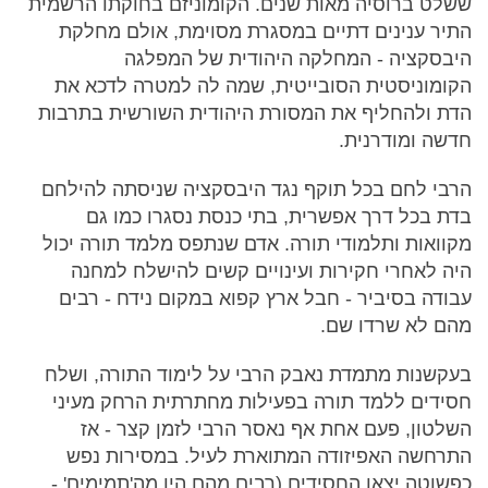
ששלט ברוסיה מאות שנים. הקומוניזם בחוקתו הרשמית
התיר ענינים דתיים במסגרת מסוימת, אולם מחלקת
היבסקציה - המחלקה היהודית של המפלגה
הקומוניסטית הסובייטית, שמה לה למטרה לדכא את
הדת ולהחליף את המסורת היהודית השורשית בתרבות
חדשה ומודרנית.
הרבי לחם בכל תוקף נגד היבסקציה שניסתה להילחם
בדת בכל דרך אפשרית, בתי כנסת נסגרו כמו גם
מקוואות ותלמודי תורה. אדם שנתפס מלמד תורה יכול
היה לאחרי חקירות ועינויים קשים להישלח למחנה
עבודה בסיביר - חבל ארץ קפוא במקום נידח - רבים
מהם לא שרדו שם.
בעקשנות מתמדת נאבק הרבי על לימוד התורה, ושלח
חסידים ללמד תורה בפעילות מחתרתית הרחק מעיני
השלטון, פעם אחת אף נאסר הרבי לזמן קצר - אז
התרחשה האפיזודה המתוארת לעיל. במסירות נפש
כפשוטה יצאו החסידים (רבים מהם היו מה'תמימים' -