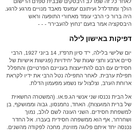
לאחר כל זה שמו לב היבסקים שבבית ספרם הרישום
הולך ומתדלדל ועיתונם 'עמעס' מאבד מנויים מרגע לרגע.
היה ברור כי הרבי עומד מאחורי התופעה וראש
היבסקציה אמר בזעם "נחוץ להעבירו" - - -
דפיקות באישון לילה
יום שלישי בלילה, י"ד סיון תרפ"ז, 14 ביוני 1927, הרבי
סיים ארבע וחצי שעות של יחידויות (פגישות אישיות של
חסידים עם רבם להתייעצות בעניינם הפרטיים) והתפלל
תפילת ערבית. לאחר התפילה נטל הרבי את ידיו לקראת
ארוחת הערב, וצלצול עז נשמע מפעמון הדלת.
אל הבית נכנסו שני אנשי הג.פ.או. (המשטרה החשאית
של ברית המועצות). האחד, נחמנסון, גבוה וממושקף, בן
למשפחת חסידים. השני העונה לשם לולב, נמוך
ושחרחר, אף הוא ממשפחה חסידית בעברו. אל החדר
נכנסה יחד איתם פלוגה מזוינת, מחכה לפקודה מהשנים.