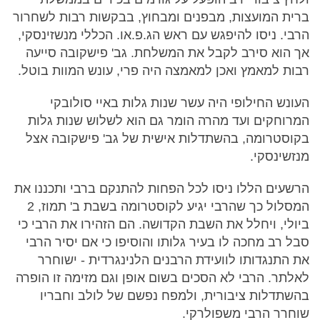
ברית המועצות, מבפנים ומבחוץ, בבקשות רבות לשחרור
הרבי. ניסו להיפגש עם ראש הג.פ.או. הכללי מנשזינסקי,
אך הוא סירב לקבל את המשלחת. גב' פישקובה סייעה
רבות למאמץ ואכן למאמצה היה פרי, עונש המוות בוטל.
העונש החילופי היה עשר שנות גלות באיי סולובקי
המרוחקים ועד מהרה הומר גם הוא לשלוש שנות גלות
בקוסטרומה, בהשתדלות אישית של גב' פישקובה אצל
מנזשינסקי.
הרשעים הללו ניסו לכל הפחות להתנקם ברבי ותכננו את
המסלול כך שהרבי יגיע לקוסטרומה בשבת ב' תמוז, 2
ביולי, ויחלל את השבת הקדושה. הם הזהירו את הרבי כי
סבל רב מחכה לו בעיר גלותו והוסיפו כי אם יסיר הרבי
את התנגדותו לוועידת הרבנים הלנינגרדית - ישוחרר
לאלתר. הרבי לא הסכים בשום אופן וגם מזימה זו הופרה
בהשתדלות ציבורית, ולמפח נפשם של לולב וחבריו
שוחרר הרבי משפולרקי.