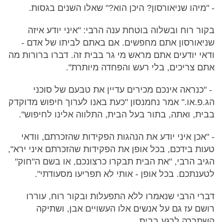
- "מיהו שניאורסון? היכן הוא?" שאלו השנים בגסות.
בקור רוח ובשלוה בוטחת ענה הרבי: "איני יודע איזה
שניאורסון אתם מחפשים. אם באתם לביתו של אדם -
ודאי יודעים אתם מראש מי גר בבית זה. דברו ברורות מה
אתם צריכים, בלי רעש והפחדה מיותרת".
- "כנראה אינכם מכירים עדיין את טבעם של סוכני
הג.פ.או." אמר נחמנסון "כעת באנו לערוך חיפוש מדוקדק
בבית, ואתה, בתור בעל הבית, התלווה אלינו לחיפוש".
- "אכן איני יודע את הנהגות הפקידות שהזכרתם, וודאי
טעות בידכם, בכל אופן את הפקידות שהזכרתם איני ירא",
הגיב הרבי, "את הבית תבקרו כרצונכם, או בשם ה"חוק"
לטענתכם. בכל אופן - אותי לא תפריעו מסעודתי".
דברי הרבי שנאמרו ללא התפעלות ובקור רוח, עוררו
רושם עז גם על אנשים אלו העשויים אבן, ושתיקה
השתררה לרגע בבית.