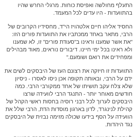
התעלף מחולשה ואפיסת כוחות. מרגלי החרש שהיו
בהתוועדות - היו עדים לכל המעמד.
החסיד אליהו חיים אלטהויז הי"ד, מחסידיו הקרובים של
הרבי, מתאר באחד ממכתביו את התוועדות פורים הזו:
"את אשר שמענו וראינו ב"סעודת פורים" זו, לא שמענו
ולא ראינו בכל ימי חיינו. דיבורים נוראים, מאוד מבהילים
ומפחידים את רואם ושומעם."
התוועדות זו חיזקה את רצונם העז של היבסקים לשים את
ידם על הרבי, ובאותה תקופה אכן ניסו לאסרו - ניסיון
שלא צלח עקב תושיתו של אחד ממקורבי הרבי. כמה
חודשים מאוחר יותר - התנגד הרבי לוועידה שרצו
היבסקים לערוך לכל רבני רוסיה בחסות ראשי הקהל של
קהילת לנינגרד, לדון בארגון מוסדות הדת, הרבי שלל את
הוועידה על הסף בידעו שכולה מזימה נבזית של היבסקים
נגד היהדות.