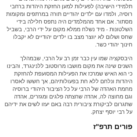
תלמידי הישיבה) לפעילות למען החזקת היהדות ברחבי
רוסיה, ולמדו עם ילדים יהודיים תורה במרתפים ומקומות
מסתור. אם אחד מהמלמדים היה נתפס חלילה בידי
השלטונות - מיד נשלח ממלא מקום על ידי הרבי, בשביל
שחס ושלום לא יווצר מצב בו ילדים יהודיים לא יקבלו
חינוך יהודי כשר.
היבסקציה שמו עין כבר זמן רב על הרבי, שבמהלך
השנים שינה את מקום מושבו מרוסטוב ללנינגרד, והבינו
כי הוא האיש שמרכז את הפעילות המסועפת להחזקת
היהדות ונלחם ללא חת בפעולותיהם, אך חששו לאסרו
מחמת האהדה של הרבי על כל הציבור היהודי ברוסיה
וגם מחוצה לה, אהדה שחצתה פלגים ומגזרים, אהדה
שתגרום לביקורת ציבורית רבה באם יעזו לשים את ידיהם
על רבי יוסף יצחק.
פורים תרפ"ז