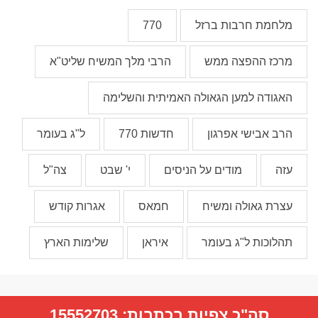
מלחמת חרבות ברזל
770
מרכז ההפצה ממש
הרבי מלך המשיח שליט"א
האגודה למען הגאולה האמיתית והשלימה
הרב אבישי אפרגון
חדשות 770
ל"ג בעומר
עזה
מודים על הניסים
י' שבט
צה"ל
עצרת גאולה ומשיח
חמאס
אגרות קודש
תהלוכות ל"ג בעומר
איראן
שלימות הארץ
סה"כ צפיות בכתבות:
15552703