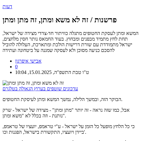
דעות
פרשנות /
זה לא משא ומתן, זה מתן ומתן
המשא ומתן לעסקת החטופים מתגלה כוויתור חד-צדדי מצידה של ישראל,
תחת לחץ מתמיד מבפנים ומבחוץ. בעוד החמאס נותר חסין מלחצים,
ישראל מתמודדת עם שורת דרישות הולכת ומתארכת, העלולה להוביל
להסכם כניעה מסוכן ולא לעסקה שמגנה על ביטחונה ועתידה
אבישי איפרגון
0
ט"ו טבת התשפ"ה, 15.01.2025, 10:04
עדכונים שוטפים בערוץ הגאולה בטלגרם
הבוקר הזה, ובמשך הלילה, נמשך המשא ומתן לעיסקת החטופים.
אבל, כמו שזה נראה - זה יותר "מתן ומתן" - מצידה של ישראל - שרק
נותנת - וזה בכלל לא "משא ומתן".
כי כל הלחץ מופעל כל הזמן על ישראל - ע"י טראמפ, יועציו של טראמפ,
ביידן ויועציו, התקשורת בישראל, הפגנות וכו'.