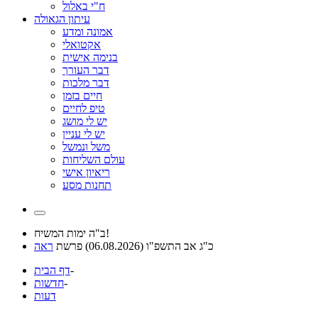
ח"י באלול
עיתון הגאולה
אמונה ומדע
אקטואלי
בנימה אישית
דבר העורך
דבר מלכות
חיים בזמן
טיפ לחיים
יש לי מושג
יש לי עניין
משל ונמשל
עולם השליחות
ריאיון אישי
תחנות מסע
ב"ה ימות המשיח!
כ"ג אב התשפ"ו (06.08.2026) פרשת
ראה
-
דף הבית
-
חדשות
דעות