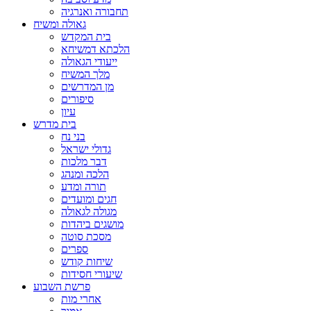
תחבורה ואנרגיה
גאולה ומשיח
בית המקדש
הלכתא דמשיחא
ייעודי הגאולה
מלך המשיח
מן המדרשים
סיפורים
עיון
בית מדרש
בני נח
גדולי ישראל
דבר מלכות
הלכה ומנהג
תורה ומדע
חגים ומועדים
מגולה לגאולה
מושגים ביהדות
מסכת סוטה
ספרים
שיחות קודש
שיעורי חסידות
פרשת השבוע
אחרי מות