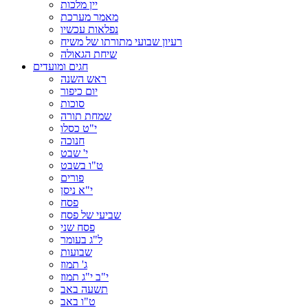
יין מלכות
מאמר מערכת
נפלאות עכשיו
רעיון שבועי מתורתו של משיח
שיחת הגאולה
חגים ומועדים
ראש השנה
יום כיפור
סוכות
שמחת תורה
י"ט כסלו
חנוכה
י' שבט
ט"ו בשבט
פורים
י"א ניסן
פסח
שביעי של פסח
פסח שני
ל"ג בעומר
שבועות
ג' תמוז
י"ב י"ג תמוז
תשעה באב
ט"ו באב