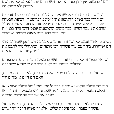
הרי על החמאס אין לחץ כזה - אין לו תקשורת עוינת, והוא גם לא מתרשם
מביידן ולא מטראמפ.
ולכן שורת הויתורים של ישראל רק הולכת ומתארכת: 1300 אסירים
ישוחררו כבר בשלב הראשון! צה"ל יסוג מהפרימטר - רצועת הבטחון
בעזה. צה"ל יצא מציר נצרים - שכיום מחלק את הרצועה לשניים. צה"ל
יעזוב את מעבר רפיח! וכבר בימים הראשונים יוכנס דרכו ציוד בכמויות
ענק, כולל דחפורים! מאות רוצחים ישוחררו!
בשלב הראשון אמנם לא ישוחררו נוחבות, אבל בהחלט יתכן שבשלב השני
הם ישוחררו, ביחד עם עוד עשרות רבי-מרצחים - שיתחילו מיד לתכנן את
מתקפות הטרור הבאות !
ישראל הבטיחה לא לרדוף אחרי ראשי החמאס! תעודת ביטוח לרוצחים
הגדולים ביותר! וגם לא לעצור את מי שהיא משחררת...
בישראל ויתרו גם על קבלת רשימה של החטופים, ולא ברור מה מצבם,
האם הם חיים או מתים ח"ו.
תוך כדי השלב הראשון - יתחיל כבר ה"מתן ומתן" של השלב השני - ואז
החמאס הנאצי יוכל לתעתע בנו, ולומר שאנחנו "לא מספיק ויתרנו" - ואז
לעכב את שחרור החטופים הבאים.
ובקיצור: זו לא עיסקת חטופים, כפי שמקובל בין מדינות, וכפי שישראל
עשתה בעבר - כמו עיסקת שליט, אלא זה משהו הרבה יותר גרוע: