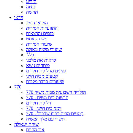
תזריע
תצוה
תרומה
וידאו
הוידאו היומי
התוועדות חסידית
כנסים והרצאות
משיחקאסט
שיעורי חסידות
שיעורי משיח וגאולה
כללי
לראות את מלכנו
פותחים נושא
פנינים מחלוקת דולרים
קטעים מבית חיינו
שיעורים בדבר מלכות
770
הגלריה השבועית מבית משיח 770
חדשות בית משיח - 770
חלוקת דולרים
יומני בית חיינו - 770
קטעים מבית רבינו שבבבל - 770
תשרי עם מלך המשיח
שיחת הגאולה
אור החיים