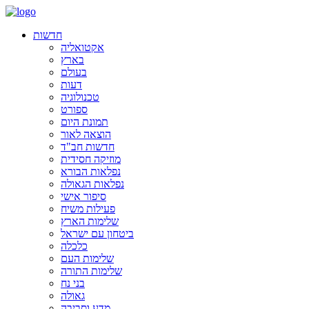
חדשות
אקטואליה
בארץ
בעולם
דעות
טכנולוגיה
ספורט
תמונת היום
הוצאה לאור
חדשות חב"ד
מוזיקה חסידית
נפלאות הבורא
נפלאות הגאולה
סיפור אישי
פעילות משיח
שלימות הארץ
ביטחון עם ישראל
כלכלה
שלימות העם
שלימות התורה
בני נח
גאולה
מדע וסביבה