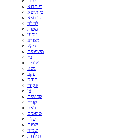
יתרו
כי תבוא
כי תישא
כי תצא
לך לך
מטות
מסעי
מצורע
מקץ
משפטים
נח
ניצבים
נשא
עקב
פנחס
פקודי
צו
קדושים
קורח
ראה
שופטים
שלח
שמות
שמיני
תולדות