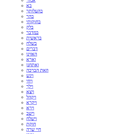
אמור
בא
בהעלותך
בהר
בחוקותי
בלק
במדבר
בראשית
בשלח
דברים
האזינו
וארא
ואתחנן
וזאת הברכה
ויגש
ויחי
וילך
ויצא
ויקהל
ויקרא
וירא
וישב
וישלח
חוקת
חיי שרה