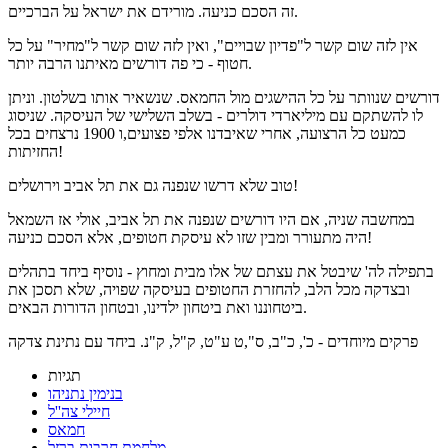
זה הסכם כניעה. מורידם את ישראל על הברכיים.
אין לזה שום קשר ל"פדיון שבויים", ואין לזה שום קשר ל"מחיר" על כל
חטוף - כי פה דורשים מאיתנו הרבה יותר.
דורשים שנוותר על כל ההישגים מול החמאס. שנשאיר אותו בשלטון. וניתן
לו להשתקם עם מיליארדי דולרים - בשלב השלישי של העיסקה. שניסוג
כמעט כל הרצועה, אחרי שאיבדנו אלפי פצועים,ו 1900 נרצחים בכל
החזיתות!
טוב שלא דרשו שנפנה גם את תל אביב וירושלים!
במחשבה שניה, אם היו דורשים שנפנה את תל אביב, אולי אז השמאל
היה מתעורר ומבין שזו לא עיסקת חטופים, אלא הסכם כניעה!
בתפילה לה' שיבטל את עצתם של אלו מבית ומחוץ - נוסיף ביחד בתהלים
ובצדקה מכל הלב, להחזרת החטופים בעיסקה שפויה, שלא תסכן את
ביטחוננו ואת ביטחון ילדינו, ובטחון הדורות הבאים.
פרקים מיוחדים - כ', כ"ב, ס",ט ע"ט, ק"ל, ק"נ. ביחד עם נתינת צדקה
תגיות
בנימין נתניהו
חיילי צה''ל
חמאס
מלחמת חרבות ברזל