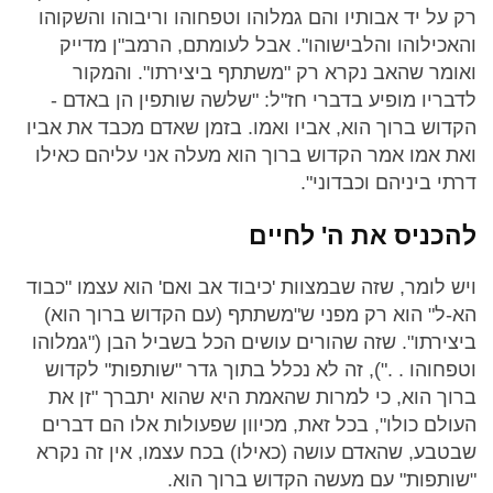
רק על יד אבותיו והם גמלוהו וטפחוהו וריבוהו והשקוהו
והאכילוהו והלבישוהו". אבל לעומתם, הרמב"ן מדייק
ואומר שהאב נקרא רק "משתתף ביצירתו". והמקור
לדבריו מופיע בדברי חז"ל: "שלשה שותפין הן באדם -
הקדוש ברוך הוא, אביו ואמו. בזמן שאדם מכבד את אביו
ואת אמו אמר הקדוש ברוך הוא מעלה אני עליהם כאילו
דרתי ביניהם וכבדוני".
להכניס את ה' לחיים
ויש לומר, שזה שבמצוות 'כיבוד אב ואם' הוא עצמו "כבוד
הא-ל" הוא רק מפני ש"משתתף (עם הקדוש ברוך הוא)
ביצירתו". שזה שהורים עושים הכל בשביל הבן ("גמלוהו
וטפחוהו . ."), זה לא נכלל בתוך גדר "שותפות" לקדוש
ברוך הוא, כי למרות שהאמת היא שהוא יתברך "זן את
העולם כולו", בכל זאת, מכיוון שפעולות אלו הם דברים
שבטבע, שהאדם עושה (כאילו) בכח עצמו, אין זה נקרא
"שותפות" עם מעשה הקדוש ברוך הוא.