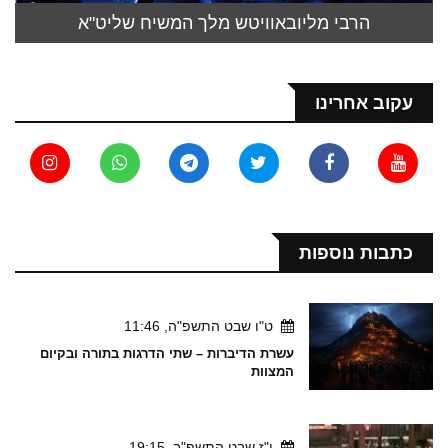
הרבי מליובאוויטש מלך המשיח שליט"א
עקוב אחרינו
כתבות נוספות
ט"ו שבט התשפ"ה, 11:46
עשרת הדיברות – שתי הדרגות בתורה ובקיום
המצוות
י"ז שבט התשפ"ב, 19:15