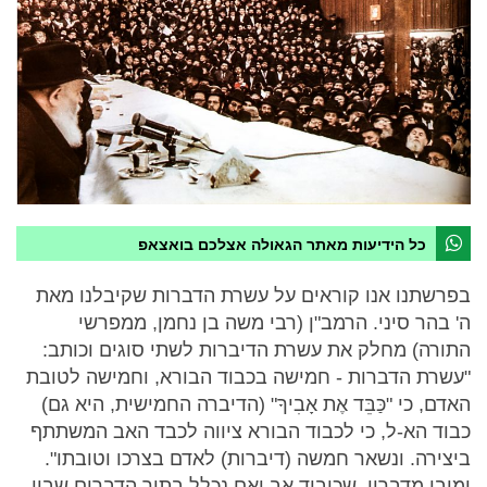
כל הידיעות מאתר הגאולה אצלכם בואצאפ
בפרשתנו אנו קוראים על עשרת הדברות שקיבלנו מאת
ה' בהר סיני. הרמב"ן (רבי משה בן נחמן, ממפרשי
התורה) מחלק את עשרת הדיברות לשתי סוגים וכותב:
"עשרת הדברות - חמישה בכבוד הבורא, וחמישה לטובת
האדם, כי "כַּבֵּד אֶת אָבִיךָ" (הדיברה החמישית, היא גם)
כבוד הא-ל, כי לכבוד הבורא ציווה לכבד האב המשתתף
ביצירה. ונשאר חמשה (דיברות) לאדם בצרכו וטובתו".
ומובן מדבריו, שכיבוד אב ואם נכלל בתוך הדברים שבין