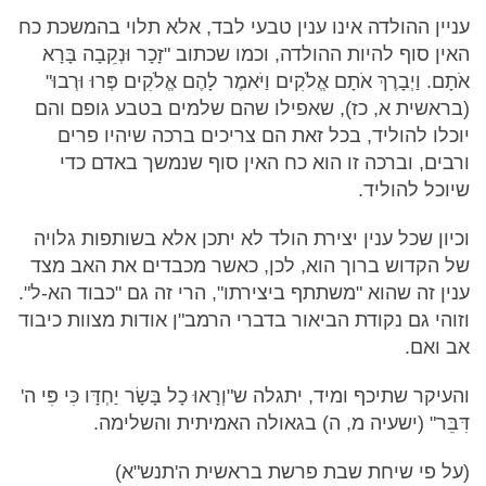
עניין ההולדה אינו ענין טבעי לבד, אלא תלוי בהמשכת כח
האין סוף להיות ההולדה, וכמו שכתוב "זָכָר וּנְקֵבָה בָּרָא
אֹתָם. וַיְבָרֶךְ אֹתָם אֱלֹקִים וַיֹּאמֶר לָהֶם אֱלֹקִים פְּרוּ וּרְבוּ"
(בראשית א, כז), שאפילו שהם שלמים בטבע גופם והם
יוכלו להוליד, בכל זאת הם צריכים ברכה שיהיו פרים
ורבים, וברכה זו הוא כח האין סוף שנמשך באדם כדי
שיוכל להוליד.
וכיון שכל ענין יצירת הולד לא יתכן אלא בשותפות גלויה
של הקדוש ברוך הוא, לכן, כאשר מכבדים את האב מצד
ענין זה שהוא "משתתף ביצירתו", הרי זה גם "כבוד הא-ל".
וזוהי גם נקודת הביאור בדברי הרמב"ן אודות מצוות כיבוד
אב ואם.
והעיקר שתיכף ומיד, יתגלה ש"וְרָאוּ כָל בָּשָׂר יַחְדָּו כִּי פִּי ה'
דִּבֵּר" (ישעיה מ, ה) בגאולה האמיתית והשלימה.
(על פי שיחת שבת פרשת בראשית ה'תנש"א)