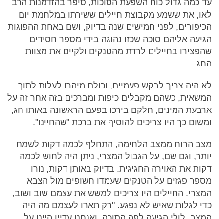
עד כמה גדול כוח השפעת הסוכות, סיפר בהזדמנות הרב
לאו, את ששמע מקבוצת חיילים ששירתו במלחמת יום
הכיפורים, לפני חמישים שנה בדיוק, ושם באחת ההפוגות
הגיעה אליהם סוכה שכזו נהוגה בידי מספר חסידים
שהפצירו בחיילים לרדת מהטנקים ולקיים את מצוות
החג.
לא היה צריך לבקש פעמיים, וכולם מיהרו לעלות לתוך
המשאית, כשהם מקבלים כיפות ומברכים בזה אחר זה על
ארבעת המינים, חלקם בירכו בפעם הראשונה באותו חג,
ומשום כך היו צריכים להוסיף את ברכת "שהחיינו".
מצב הרוח ממצב הלחימה, התחלף לכמה דקות לשמח
יותר, וגם שם, על הגבול המצרי, ניתן היה לחוש לכמה
דקות את האוירה החגיגית. בדיוק באותן דקות, נורו
מספר פגזים על הטנקים שעמדו חשופים מול הצבא
המצרי. החיילים היו צריכים למשש את עצמם שוב ושוב,
כדי לגלות שאיש לא נפגע. "רק תארו לעצמם מה היה
המצב, לולי הגיעה לפה הסוכה, ואנחנו עדיין היינו על