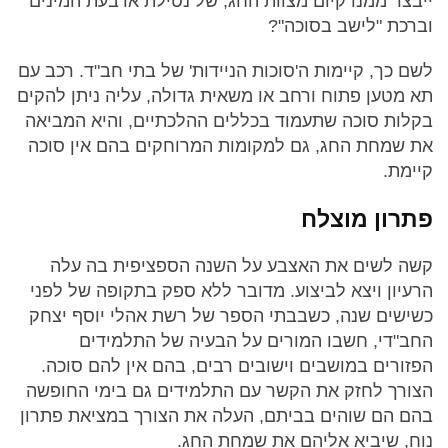
ייבצר ממנו קיום מצוות החג, של נטילת ארבעת המינים
וברכת "לישב בסוכה"?
לשם כך, קיימות ה'סוכות הניידות' של בתי חב"ד. רכב עם
תא מטען פתוח ורחב או משאית גדולה, עליה ניתן להקים
בקלות סוכה שתעמוד בכללים ההלכתיים, והיא המביאה
את שמחת החג, גם למקומות המרוחקים בהם אין סוכה
קיימת.
פתרון מוצלח
קשה לשים את האצבע על השנה הספציפית בה עלה
הרעיון ויצא לביצוע. מדובר ללא ספק בתקופה של לפני
כשישים שנה, כשבבתי הספר של רשת אהלי יוסף יצחק
החב"די, חשבו המורים על הבעיה של התלמידים
הפזורים במושבים וישובים רבים, בהם אין להם סוכה.
הצורך לחזק את הקשר עם התלמידים גם בימי החופשה
בהם הם שוהים בביתם, העלה את הצורך במציאת פתרון
נוח, שיביא אליהם את שמחת החג.