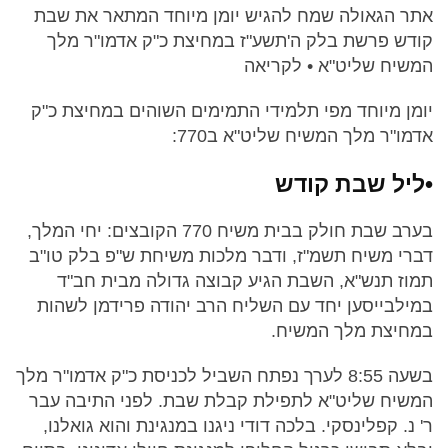
אתר הגאולה שמח להגיש יומן מיוחד המתאר את שבת
קודש פרשת בלק ה'תשע"ז במחיצת כ"ק אדמו"ר מלך
המשיח שליט"א • לקריאה
יומן מיוחד מפי תלמידי התמימים השוהים במחיצת כ"ק
אדמו"ר מלך המשיח שליט"א ב770:
•ליל שבת קודש
בערב שבת חולק בבית משיח 770 הקובצים: יחי המלך,
דברי משיח תשמ"ז, ודבר מלכות משיחת ש"פ בלק טו"ב
תמוז תנש"א, השבת הגיע קבוצה גדולה מבית חב"ד
במילבייסען יחד עם השליח הרב יהודה פרידמן לשהות
במחיצת מלך המשיח.
בשעה 8:55 לערך נפתח השביל לכניסת כ"ק אדמו"ר מלך
המשיח שליט"א לתפילת קבלת שבת. לפני התיבה עבר
ר' נ. קפלינסקי. בלכה דודי ניגנו במנגינת והוא גואלנו,