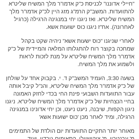
"חיילי אדוננו" לכניסת כ"ק אדמו"ר מלך המשיח שליט"א
להתוועדות. המשב"ק הרמ"ג מזג היין לכ"ק אדמו"ר מלך
המשיח שליט"א. ואז ניגנו יחי במנגינה הרגילה (כרגיל
לאחרונה). אח"ז ניגנו כוס ישועות אשא.
לאחרי שניגנו "כוס ישעות אשא" ניהיה שקט בקהל
שמחכה בקוצר רוח להתגלותו המלאה והמיידית של כ"ק
אדמו"ר מלך המשיח שליט"א על מנת לזכות לראות
ולשמוע את מלך המשיח.
בשעה 3:30, העמיד המשב"ק ד. י. בקבוק אחד על שולחן
של כ"ק אדמו"ר מלך המשיח שליט"א, והנ"ל קיבל אותה
עבור התוועדות השבועי פינת החי בכדי לחזק האמונה
בחיי הנצחיות של כ"ק אדמו"ר מלך המשיח שליט"א. ניגנו
ניגון הקפות, שיבנה, ניעט ניעט, וכן יחי אדונינו במנגינה
הרגילה, ומיד לאחר מכן 'כוס ישועות אשא'
מאוחר יותר התקיים התוועדות יום הולדת של התמימים
מ' ערנטרוי, מ' ציקושוילי, התאומים גורדון, ועוד,