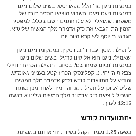
במנגינת ניגון מר' הלל מפאריטש. בשים שלום ניגנו
במנגינת ניעט ניעט. השבוע הוציאו הספר תורה של
משפחת שמואלי. לא עלו חתנים השבוע כלל. למפטיר
הזמין הת' הגבאי את כ"ק אדמו"ר מלך המשיח שליט"א,
הגבאי ר' יוסף לש קרא היום יום.
לתפילת מוסף עבר ר' ב. רסקין. בממקומו ניגנו ניגון
'שאמיל'. ניגנו הוא אלוקינו כרגיל. בשים שלום ניגנו
במנגינת 'וביום שמחתכם'. בסיום התפילה הכריזו החיילי
צבאות ה' יחי. נ. קפלינסקי הכריז קטע בענייני גאומ"ש,
והודיע על התוועדות קודש דכ"ק אדמו"ר מלך המשיח
שליט"א, וכן על תפילת מנחה. ומיד לאחר מכן נפתח
השביל ליציאת כ"ק אדמו"ר מלך המשיח שליט"א בשעה
12:13 לערך.
•התוועדות קודש
בשעה 1:25 נעמד הקהל בשירת יחי אדוננו במנגינת