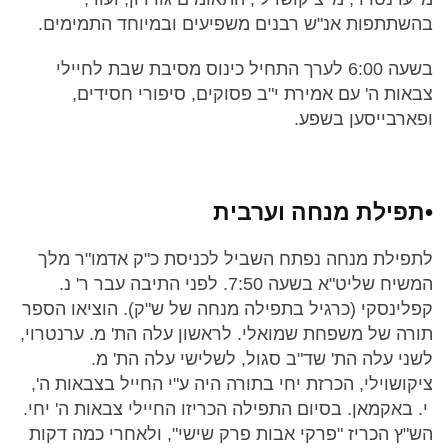
בהשתתפות אנ"ש רבנים משפיעים ובמיוחד התמימים.
בשעה 6:00 לערך התחיל כינוס מסיבת שבת לחיילי
צבאות ה' עם אמירת י"ב פסוקים, סיפורי חסידים,
ופארבייסען בשפע.
•תפילת מנחה וערבית
לתפילת מנחה נפתח השביל לכניסת כ"ק אדמו"ר מלך
המשיח שליט"א בשעה 7:50. לפני התיבה עבר ר' נ.
קפלינסקי (כרגיל בתפילה מנחה של ש"ק). הוציאו הספר
תורה של משפחת שמואלי. לראשון עלה הת' מ. ערנטרוי,
לשני עלה הת' שד"ב סגול, לשלישי עלה הת' מ.
ציקושוילי, הכרזת יחי בתורה היה ע"י החייל בצבאות ה',
י. באקמאן. בסיום התפילה הכריזו החיילי צבאות ה' יחי.
הש"ץ הכריז "פרקי אבות פרק שישי", ולאחרי כמה דקות