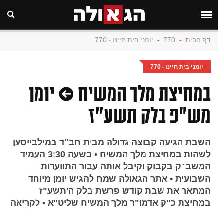
דף הבית
-
770
-
יומני בית חיינו - 770
יומני בית חיינו - 770
במחיצת מלך המשיח • יומן
מש"פ בלק תשע"ז
השבת הגיעה קבוצה גדולה מבית חב"ד במילבייסען
לשהות במחיצת מלך המשיח • בשעה 3:30 העמיד
המשב"ק בקבוק וקיבל אותה עבור התוועדות
השבועית • אתר הגאולה שמח להגיש יומן מיוחד
המתאר את שבת קודש פרשת בלק ה'תשע"ז
במחיצת כ"ק אדמו"ר מלך המשיח שליט"א • לקריאה