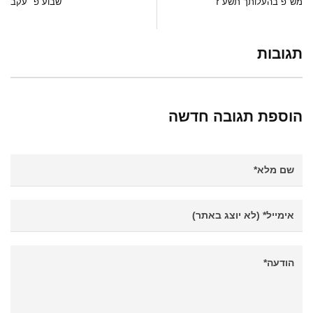
מש"פ בהעלותך תשע"ז
שבוע פ׳ עקב
תגובות
הוספת תגובה חדשה