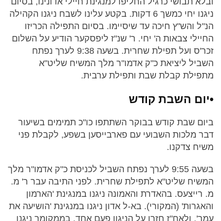
ובלא תבושי כרגיל החליפו למנגינת חיילי אדונינו, בסיום
ניגנו יחי כמשך 6 דקות. בקטע עלינו לשבח ניגנו הקהילה
הנ"ל והש"ץ חיכה עד שיסיימו. בסיום התפילה הכריזו
החיילי צבאות ה' יחי. ר' שנ"ז ליפסקער הודיע על השלום
זכר'ס ועל תפילת שחרית. בשעה 9:38 לערך נפתח
השביל ליציאת כ"ק אדמו"ר מלך המשיח שליט"א
מתפילת קבלת שבת ותפילת ערבית.
•יום השבת קודש
ביום שבת קודש בבוקר השתתפו כו"כ תמימים בשיעור
דבר מלכות השבועי עם פארבייסען בשפע, לקבלת פני
משיח צדקנו.
בשעה 9:55 לערך נפתח השביל לכניסת כ"ק אדמו"ר מלך
המשיח שליט"א לתפילת שחרית. לפני התיבה עבר ר' מ.
מ. רייצעס. בהאדרת והאמונה ניגנו במנגינת 'הארמון
והאגרות' (המקורי). בא-ל אדון ניגנו במנגינת 'הושיעה את
עמך', ולאח"ז חזרו על הניגון פעם אחד. בממקומך ניגנו