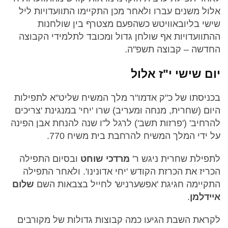
אלול משנים עברו ולאחר מכן התקיימו התוועדויות ליל
שישי בליובאוויטש כשהפעם מצטרף בין שולחנות
ההתוועדויות אף שולחן גדול ומכובד לתלמידי הקבוצה
החדשה – קבוצה תשפ"ה.
יום שישי י"ז אלול
בכניסתו של כ"ק אדמו"ר מלך המשיח שליט"א לתפילות
היום (שחרית, מנחה ומעריב) שרו 'יחי' במנגינת 'צריכים
להרחיב' ('פרזות תשב') לרגל ל"ו שנה להנחת אבן הפינה
על ידי המלך המשיח להרחבת בית משיח 770.
לתפילת שחרית ניגש ר'
מרדכי שוחט
ובסיום התפילה
הכריז את הכרזת הקודש 'יחי אדונינו'. ולאחר התפילה
התקיימה חגיגת 'אפשערניש' לחייל בצבאות השם
שלום
איידלמן
.
לקראת השבת הגיעו כמה קבוצות גדולות של מקורבים