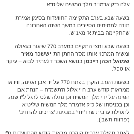
עלה כ"ק אדמו"ר מלך המשיח שליט"א.
בשעה שבע בערב התקיימה התוועדות בסימן אמירת
תודה לתמימים הסיירים במשך השנה האחרונה
שהתקיימה בבית א' מאנ"ש.
בשעה שבע וחצי התקיים במערב 770 שיעור בגאולה
ומשיח המרכזי אותו מסר החתן הת'
יששכר מאיר
שמואל הכהן רייכמן
בנושא השכר דלעתיד לבוא – עיקר
או טפל.
בשעות הערב הוקרן בפתח 770 על יד אבן הפינה, ווידאו
ממראות קודש ערב ח"י אלול ה'תשמ"ח – הנחת אבן
הפינה על ידי מלך המשיח וכן נתלה שלט לרגל ל"ו שנה.
וכן בכניסתו של כ"ק אדמו"ר מלך המשיח שליט"א
לתפילת ערבית שרו 'יחי' במנגינת 'צריכים להרחיב'
('פרזות תשב').
לאחר תפילת ערבית הוקרנו מראות קודש מהתוועדות ח"י