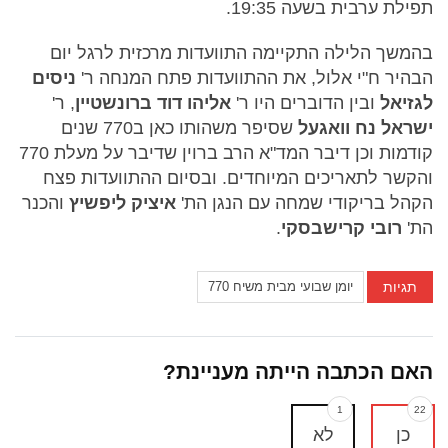
תפילת ערבית בשעה 19:35.
בהמשך הלילה התקיימה התוועדות מרכזית לרגל יום
הבהיר ח"י אלול, את ההתוועדות פתח המנחה ר'
ניסים
לגזיאל
ובין הדוברים היו ר'
אליהו דוד ברונשטיין
, ר'
ישראל נח וואגעל
שסיפר משהותו כאן ב770 שנים
קודמות וכן דיבר המד"א הרב ברוין שדיבר על מעלת 770
והקשר לתאריכים המיוחדים. ובסיום ההתוועדות פצח
הקהל בריקודי שמחה עם הנגן הת'
איציק ליפשיץ
והכנר
הת'
רובי קרישבסקי
.
תגיות
יומן שבועי מבית משיח 770
האם הכתבה הייתה מעניינת?
1
22
כן
לא