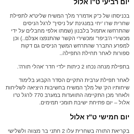
יום רביעי ט"ו אלול
בכניסתו של כ"ק אדמו"ר מלך המשיח שליט"א לתפילת
שחרית שרו 'יחי במנגינת 'על ניסיך' לרגל הניסים
שהתרחשו אתמול בלבנון (שמתו אלפי מחבלים על ידי
מכשירי ה'ביפר' ומכשירי הקשר שהתנפצו אצלם..) וכן
למפרע התברר שהתרחש המשך הניסים גם דקות
ספורות לאחר תחילת התפילה..
בתפילת מנחה נכחו 2 כיתות ילדי חדר 'אהלי תורה'.
לאחר תפילת ערבית התקיים הסדר הקבוע בלימוד
שיחותיו הק' של מלך המשיח בחשיבות היציאה לשליחות
ולאחר מכן התקיימה התוועדות במערב 770 לרגל ט"ו
אלול – יום פתיחת ישיבת תומכי תמימים.
יום חמישי ט"ז אלול
בקריאת התורה בשחרית עלו 2 חתני בר מצווה ולשלישי