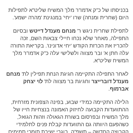
בכניסתו של כ"ק אדמו"ר מלך המשיח שליט"א לתפילות
היום (שחרית ומנחה) שרו 'יחי' במנגינת 'מהרה ישמע'.
לתפילת שחרית ניגש ר'
מנחם מענדל דייטש
ובסיום
התפילה, מאחר שלא נכחו חיילי צבאות השם, זכה
להכריז את הכרזת הקודש 'יחי אדונינו'. בקריאת התורה
עלה חתן א' ובר מצווה ולשלישי עלה כ"ק אדמו"ר מלך
המשיח שליט"א.
לאחר התפילה התקיימה חגיגת הנחת תפילין לת'
מנחם
מענדל דוברייצר
וחגיגת בר מצווה לת'
לוי יצחק
אברמוף
.
הלילה התקיימה כמידי שבוע, בפינה הצפונית מזרחית,
ההתוועדות הקבועה לחיזוק האמונה בנצחיות חייו של
מלך המשיח ובפרסום בשורת הגאולה וזהות הגואל,
כשהפעם היוותה גם התוועדות קבלת פנים לתלמידי
הקבוצה החדשה – תשפ"ה, בוגרי ישיבת תומכי תמימים