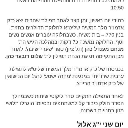
כשמתפלל במתינות רבה והתפילה הסתיימה בשעה
10:50.
כמידי יום ראשון, זמן קצר לאחר תפילת שחרית יצא כ"ק
אדמו"ר מלך המשיח שליט"א לחלוקת הדולרים בחזית
בנין 770 – בית משיח, כשבחלוקה עוברים אנשים נשים
וטף, החלוקה נמשכה כ7 דקות ובמהלכה הגיש הת'
מנחם מענדל כהן
(תל ציון) ספר 'שערי ישיבה'. לאחר
מכן התקיימה חגיגת הנחת תפילין לת'
שלום דובער כהן
.
בכניסתו של כ"ק אדמו"ר מלך המשיח שליט"א לתפילת
ערבית שרו 'יחי' במנגינת 'מהרה ישמע' לרגל יום הנישואין
של כ"ק אדמו"ר הריי"צ.
לאחר התפילה התקיים סדר ליקוטי שיחות כשבמהלך
הסדר חולק כיבוד קל למשתתפים ובסיומו הוגרלו תלושי
מזון בחנויות בשכונה.
יום שני י"ג אלול