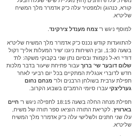
משיח, עלו 6 חתנים (חוץ מעליית שישי שעלה הבעל
קורא, כנהוג) ולמפטיר עלה כ"ק אדמו"ר מלך המשיח
שליט"א.
למוסף ניגש ר'
צמח מענדל צירקינד
.
להתוועדות קודש נכנס כ"ק אדמו"ר מלך המשיח שליט"א
בשעה 1:30, ובין השיחות ניגנו 'שיר המעלות אליך' ו'קול
דודי' ו'א-ל נקמות' ובסיום נתן שני בקבוקי משקה: לת'
שלום דובער שי' ברוך
עבור פתיחת שיעור בדבר מלכות
חדש לדוברי אנגלית המתקיים בכל יום רביעי לאחר
תפילת ערבית בשולחן הרבנים ולר'
מנחם נחום
גערליצקי
עברו סיומי הרמב"ם בשבוע הקרוב.
תפילת מנחה החלה בשעה 18:15 לתפילה ניגש ר'
חיים
בארוויץ
. לקריאת התורה הוציאו ספר תורה של משיח,
עלו שני חתנים ולשלישי עלה כ"ק אדמו"ר מלך המשיח
שליט"א.