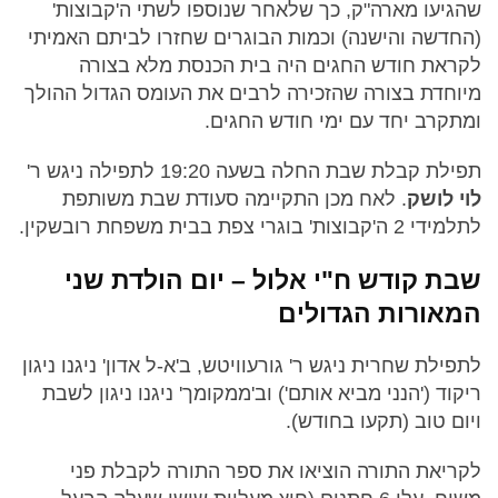
שהגיעו מארה"ק, כך שלאחר שנוספו לשתי ה'קבוצות'
(החדשה והישנה) וכמות הבוגרים שחזרו לביתם האמיתי
לקראת חודש החגים היה בית הכנסת מלא בצורה
מיוחדת בצורה שהזכירה לרבים את העומס הגדול ההולך
ומתקרב יחד עם ימי חודש החגים.
תפילת קבלת שבת החלה בשעה 19:20 לתפילה ניגש ר'
לוי לושק
. לאח מכן התקיימה סעודת שבת משותפת
לתלמידי 2 ה'קבוצות' בוגרי צפת בבית משפחת רובשקין.
שבת קודש ח"י אלול – יום הולדת שני
המאורות הגדולים
לתפילת שחרית ניגש ר' גורעוויטש, ב'א-ל אדון' ניגנו ניגון
ריקוד ('הנני מביא אותם') וב'ממקומך' ניגנו ניגון לשבת
ויום טוב (תקעו בחודש).
לקריאת התורה הוציאו את ספר התורה לקבלת פני