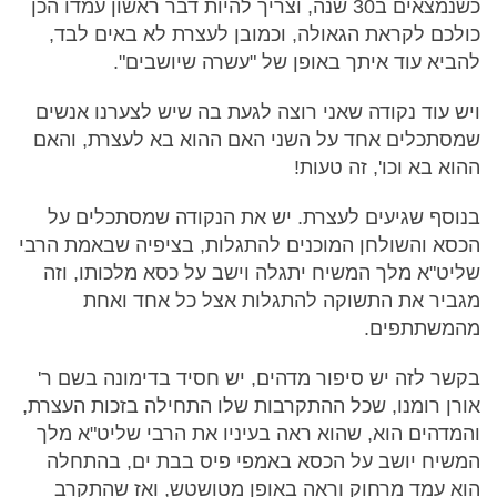
כשנמצאים ב30 שנה, וצריך להיות דבר ראשון עמדו הכן
כולכם לקראת הגאולה, וכמובן לעצרת לא באים לבד,
להביא עוד איתך באופן של "עשרה שיושבים".
ויש עוד נקודה שאני רוצה לגעת בה שיש לצערנו אנשים
שמסתכלים אחד על השני האם ההוא בא לעצרת, והאם
ההוא בא וכו', זה טעות!
בנוסף שגיעים לעצרת. יש את הנקודה שמסתכלים על
הכסא והשולחן המוכנים להתגלות, בציפיה שבאמת הרבי
שליט"א מלך המשיח יתגלה וישב על כסא מלכותו, וזה
מגביר את התשוקה להתגלות אצל כל אחד ואחת
מהמשתתפים.
בקשר לזה יש סיפור מדהים, יש חסיד בדימונה בשם ר'
אורן רומנו, שכל ההתקרבות שלו התחילה בזכות העצרת,
והמדהים הוא, שהוא ראה בעיניו את הרבי שליט"א מלך
המשיח יושב על הכסא באמפי פיס בבת ים, בהתחלה
הוא עמד מרחוק וראה באופן מטושטש, ואז שהתקרב