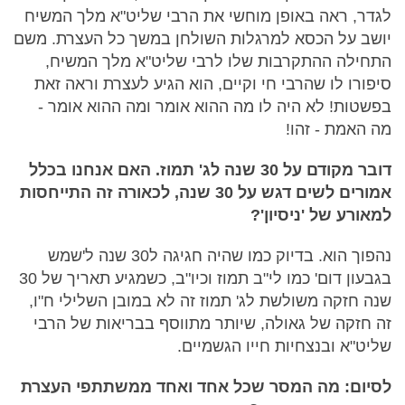
לגדר, ראה באופן מוחשי את הרבי שליט"א מלך המשיח
יושב על הכסא למרגלות השולחן במשך כל העצרת. משם
התחילה ההתקרבות שלו לרבי שליט"א מלך המשיח,
סיפורו לו שהרבי חי וקיים, הוא הגיע לעצרת וראה זאת
בפשטות! לא היה לו מה ההוא אומר ומה ההוא אומר -
מה האמת - זהו!
דובר מקודם על 30 שנה לג' תמוז. האם אנחנו בכלל
אמורים לשים דגש על 30 שנה, לכאורה זה התייחסות
למאורע של 'ניסיון'?
נהפוך הוא. בדיוק כמו שהיה חגיגה ל30 שנה ל'שמש
בגבעון דום' כמו לי"ב תמוז וכיו"ב, כשמגיע תאריך של 30
שנה חזקה משולשת לג' תמוז זה לא במובן השלילי ח"ו,
זה חזקה של גאולה, שיותר מתווסף בבריאות של הרבי
שליט"א ובנצחיות חייו הגשמיים.
לסיום: מה המסר שכל אחד ואחד ממשתתפי העצרת