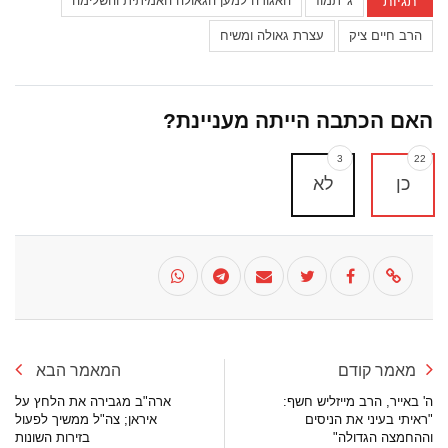
תגיות
ג' תמוז
האגודה למען הגאולה האמיתית והשלימה
הרב חיים ציק
עצרת גאולה ומשיח
האם הכתבה הייתה מעניינת?
3
22
כן
לא
מאמר קודם
המאמר הבא
ה' באייר, הרב מייזליש חשף:
ארה"ב מגבירה את הלחץ על
"ראיתי בעיני את הניסים
איראן; צה"ל ממשיך לפעול
וההחמצה הגדולה"
בזירות השונות