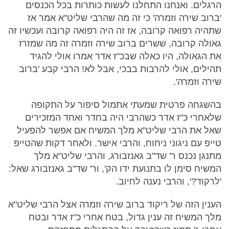
הרגלים. ואנחנו התחלנו לעשות כותרות בכל הכנסים
'ברוב שירה וזמרה' כי זה מה שהרבי שליט"א אמר אז
שתהיה רפואה קרובה, אז זה היה רפואה קרובה ועכשיו זה
גאולה קרובה, ששרים ברוב שירה וזמרה זה מה שמזרז
את הגאולה, היו כאלה שבכ"ז אדר אמרו אולי להגיד
תהילים, אולי להרבות בבכי, אבל לא! הרבי קבע 'ברוב
שירה וזמרה'.
בהשגחה פרטית שמעתי אתמול סיפור על התקופה
שלאחרי כ"ז אדר כשהרבי היה בחדר ואחד המזכירים
שאל את הרבי שליט"א מלך המשיח אם אפשר להפעיל
טייפ עם ניגוני ניחוח, והרבי אישר. ולאחר דקות שהטייפ
מתנגן נכנס ר' שד"ב גאנזבורג, והרבי שליט"א מלך
המשיח סימן לו בתנועת ידו הק', ור' שד"ב גאנזבורג שאל:
'לרקוד?', והרבי נענה לחיוב.
הענין הזה של ריקוד ברוב שירה וזמרה אצל הרבי שליט"א
מלך המשיח זה ענין גדול, בטח אחרי כ"ז אדר ובטח