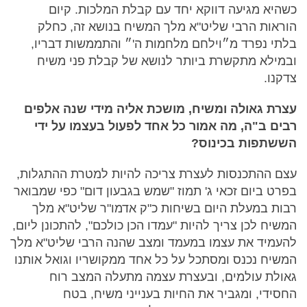
כשהיא מגיעה דווקא יחד עם קבלת המלכות. קיום
הוראות הרבי שליט"א מלך המשיח בנושא זה, כחלק
בלתי נפרד מ״וילחם מלחמות ה'״ והתממשות דבריו,
ובמילא מתקשרת ביותר לנושא של קבלת פני משיח
צדקנו.
עצרת גאולה ומשיח, מושכת אליה מידי שנה אלפים
רבים ב"ה, מה אמור כל אחד לפעול בעצמו על ידי
הששתפות בכינוס?
עצם ההתכנסות לעצרת צריכה להיות למטרת ההתגלות,
בפרט ביום זכאי ג' תמוז "שמש בגבעון דום" כפי שמבואר
רבות במעלת היום בשיחות כ"ק אדמו"ר שליט"א מלך
המשיח לכן צריך להיות "עמדו הכן כולכם", להתכונן ליום,
להעמיד את עצמו במעמד ומצב שהנה הרבי שליט"א מלך
המשיח נכנס ומסתכל על כל אחד ממקושריו וגואל אותנו
גאולת עולמים, ובעצרת עצמה מתעלה המצב רוח
החסידי, ומגביר את החיות בענייני משיח, בטח