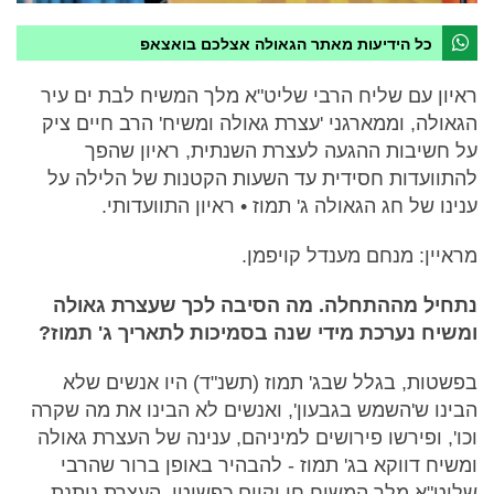
כל הידיעות מאתר הגאולה אצלכם בואצאפ
ראיון עם שליח הרבי שליט"א מלך המשיח לבת ים עיר
הגאולה, וממארגני 'עצרת גאולה ומשיח' הרב חיים ציק
על חשיבות ההגעה לעצרת השנתית, ראיון שהפך
להתוועדות חסידית עד השעות הקטנות של הלילה על
ענינו של חג הגאולה ג' תמוז • ראיון התוועדותי.
מראיין: מנחם מענדל קויפמן.
נתחיל מההתחלה. מה הסיבה לכך שעצרת גאולה
ומשיח נערכת מידי שנה בסמיכות לתאריך ג' תמוז?
בפשטות, בגלל שבג' תמוז (תשנ"ד) היו אנשים שלא
הבינו ש'השמש בגבעון', ואנשים לא הבינו את מה שקרה
וכו', ופירשו פירושים למיניהם, ענינה של העצרת גאולה
ומשיח דווקא בג' תמוז - להבהיר באופן ברור שהרבי
שליט"א מלך המשיח חי וקיים כפשוטו, העצרת נותנת