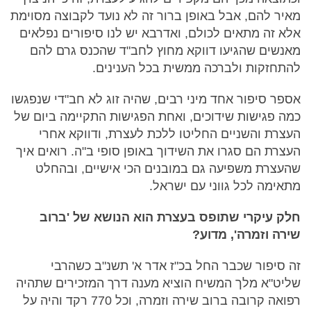
מאיר להם, אבל באופן ברור זה לא נועד לקבוצה מסוימת
אלא זה מתאים לכולם, ואדרבא יש לנו סיפורים נפלאים
מאנשים שהגיעו דווקא מחוץ לחב"ד שהכנס גרם להם
להתחזקות ולברכה ממשית בכל הענינים.
אספר סיפור אחד מיני רבים, שהיה זוג לא חב"די שנפגשו
כמה פגישות שידוכים, ואחת הפגישות התקיימה ביום של
העצרת והשניים החליטו ללכת לעצרת, ודווקא אחרי
העצרת הם סגרו את השידוך באופן סופי ב"ה. רואים איך
שהעצרת משפיעה גם במובנים הכי אישיים, ובהחלט
מתאימה לכל גווני עם ישראל.
חלק עיקרי שתופס בעצרת הוא הנושא של 'ברוב
שירה וזמרה', מדוע?
זה סיפור שכבר החל בכ"ז אדר א' תשנ"ב כשהרבי
שליט"א מלך המשיח הוציא מענה דרך המזכירים שתהיה
רפואה קרובה ברוב שירה וזמרה, וכל 770 רקד והיה על