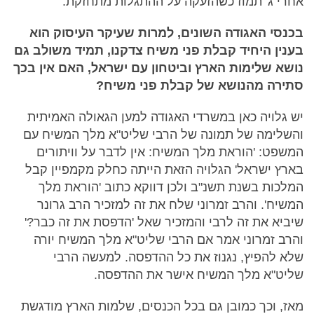
אחרי ג' תמוז כשהזעקה על ההתגלות מתחזקת.
בכנסי האגודה השונים, למרות שעיקר העיסוק הוא
בענין היחיד קבלת פני משיח צדקנו, תמיד משולב גם
נושא שלימות הארץ וביטחון עם ישראל, האם אין בכך
סתירה מהנושא של קבלת פני משיח?
יש גלויה כאן במשרדי האגודה למען הגאולה האמיתית
והשלימה של תמונה של הרבי שליט"א מלך המשיח עם
המשפט: 'הוראת מלך המשיח: אין לדבר על וויתורים
בארץ ישראל' הגלויה הזאת הייתה כחלק מקמפיין קבל
המלכות בשנת תשנ"ב ולכן דווקא כתוב 'הוראת מלך
המשיח'. והרב זמרוני שלח את זה למזכיר הרב גרונר
שיביא את זה לרבי והמזכיר שאל 'הדפסת את זה כבר?'
והרב זמרוני אמר אם הרבי שליט"א מלך המשיח יורה
שלא להפיץ, נגנוז את כל ההדפסה. למעשה הרבי
שליט"א מלך המשיח אישר את ההדפסה.
מאז, וכך כמובן גם בכל הכנסים, שלמות הארץ מודגשת