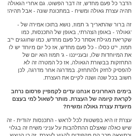
הדבר כל פעם מחדש, זה דבר הפשוט. גם אחרי הגאולה
תהיה עצרת גאולה ומשיח - במתכונת שונה - אבל תהיה!
זה ברור שהתאריך ג' תמוז, נושא בתוכו אמירה של -
'גאולה' - באופן הצהרתי, באופן של התכנסות, כמו
שקריאת מגילת אסתר כל פעם מחדש, כמו שחוגגים י"ב
תמוז, י"ט כסלו - כל פעם מחדש, אז כל יום מיוחד יש לו
את המיוחדות שלו, ובענייננו - ג' תמוז הוא יום של
התחזקות בבשורת הגאולה, אז כל המטרה זה לא
להפסיק לחזק ולהתחזק. במדרגה אחר מדרגה, לכן
חשוב בכל שנה ושנה לקיים את העצרת.
בימים האחרונים אנחנו עדים לקמפיין פרסום נרחב
לקראת קיומה של העצרת. מותר לשאול למי בעצם
מיועדת עצרת גאולה ומשיח?
עצרת זו היא בפשטות לכל לראש - התכנסות יהודית - זה
שיש כאלה שאצלם ההתלהבות על עניני משיח זה בגלוי
וכתוצאה מכך הם מקפידים להגיע לעצרת, זה כי הניצוץ