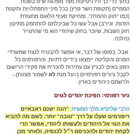
בתוך כדי כך היו ניסיונות מצד מפלגת ש"ס בשנות
הממי"ם (תקופת השר פרץ) בכל מיני התפתלויות ותקנות
(כמו "חוק ההמרה", ומחיקת סעיף הלאום מתעודת
הזהות, וכיו"ב) אבל עשו כל שביכלתם להתחמק מתיקון
חוק השבות, שיוכר בחוק שיהודי הוא מי שהתגייר
כהלכה.
אבל, בסופו של דבר, אי אפשר להבטיח לנצח שמשרדי
הפנים והקליטה יימצאו בידיים דתיות, והרפורמים כל
הזמן באים לבג"ץ עם עתירות להכריח את פקידי הרישום
לקבל גיורים רפורמיים (=על מנת
לא
לשמור מצוות).-
ולרשמם כיהודים בארץ.
גיור רפורמי: הפיכת יהודים לגוים
הרבי שליט"א מלך המשיח
:
"הנה ישנם ראבאיים
ריפורמים שעלו על דרך "טובה" יותר: לשם מה להביא
את הגוי אל היהודים ולעשותו ליהודי, אפשר הרי
לקחת יהודים ולהכניסם ר״ל לכנסיה, ולאחר מכן