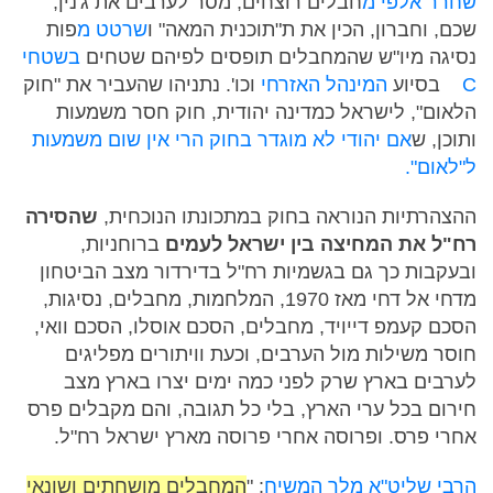
שחרר אלפי מ
חבלים רוצחים, מסר לערבים את ג'נין,
שכם, וחברון, הכין את ת"תוכנית המאה" ו
שרטט מ
פות
נסיגה מיו"ש שהמחבלים תופסים לפיהם שטחים
בשטחי
C
בסיוע
המינהל האזרחי
וכו'. נתניהו שהעביר את "חוק
הלאום", לישראל כמדינה יהודית, חוק חסר משמעות
ותוכן, ש
אם יהודי לא מוגדר בחוק הרי אין שום משמעות
ל"לאום".
ההצהרתיות הנוראה בחוק במתכונתו הנוכחית,
שהסירה
רח"ל את המחיצה בין ישראל לעמים
ברוחניות,
ובעקבות כך גם בגשמיות רח"ל בדירדור מצב הביטחון
מדחי אל דחי מאז 1970, המלחמות, מחבלים, נסיגות,
הסכם קעמפ דייויד, מחבלים, הסכם אוסלו, הסכם וואי,
חוסר משילות מול הערבים, וכעת וויתורים מפליגים
לערבים בארץ שרק לפני כמה ימים יצרו בארץ מצב
חירום בכל ערי הארץ, בלי כל תגובה, והם מקבלים פרס
אחרי פרס. ופרוסה אחרי פרוסה מארץ ישראל רח"ל.
הרבי שליט"א מלך המשיח
: "
המחבלים מושחתים ושונאי