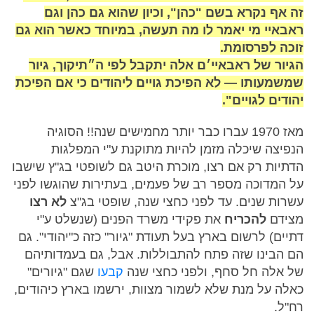
זה אף נקרא בשם "כהן", וכיון שהוא גם כהן וגם
ראבאיי מי יאמר לו מה תעשה, במיוחד כאשר הוא גם
זוכה לפרסומת.
הגיור של ראבאיי׳ם אלה יתקבל לפי ה״תיקוך, גיור
שמשמעותו — לא הפיכת גויים ליהודים כי אם הפיכת
יהודים לגויים".
מאז 1970 עברו כבר יותר מחמישים שנה!! הסוגיה
הנפיצה שיכלה מזמן להיות מתוקנת ע"י המפלגות
הדתיות רק אם רצו, מוכרת היטב גם לשופטי בג"ץ שישבו
על המדוכה מספר רב של פעמים, בעתירות שהוגשו לפני
עשרות שנים. עד לפני כחצי שנה, שופטי בג"צ
לא רצו
מצידם
להכריח
את פקידי משרד הפנים (שנשלט ע"י
דתיים) לרשום בארץ בעל תעודת "גיור" כזה כ"יהודי". גם
הם הבינו שזה פתח להתבוללות. אבל, גם בעמדותיהם
של אלה חל סחף, ולפני כחצי שנה
קבעו
שגם "גיורים"
כאלה על מנת שלא לשמור מצוות, ירשמו בארץ כיהודים,
רח"ל.