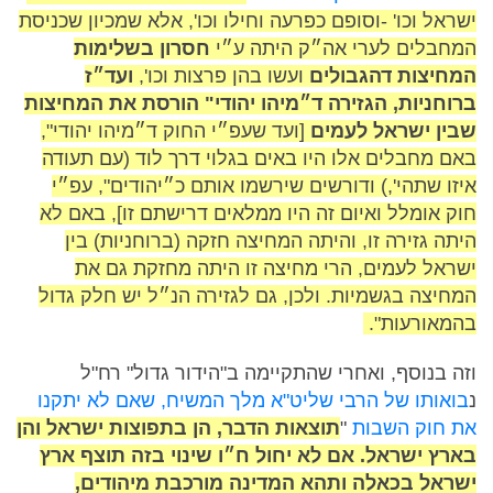
ישראל וכו' -וסופם כפרעה וחילו וכו', אלא שמכיון שכניסת
המחבלים לערי אה״ק היתה ע״י
חסרון בשלימות
המחיצות דהגבולים
ועשו בהן פרצות וכו',
ועד״ז
ברוחניות, הגזירה ד״מיהו יהודי" הורסת את המחיצות
שבין ישראל לעמים
[ועד שעפ״י החוק ד״מיהו יהודי",
באם מחבלים אלו היו באים בגלוי דרך לוד (עם תעודה
איזו שתהי',) ודורשים שירשמו אותם כ״יהודים", עפ״י
חוק אומלל ואיום זה היו ממלאים דרישתם זו], באם לא
היתה גזירה זו, והיתה המחיצה חזקה (ברוחניות) בין
ישראל לעמים, הרי מחיצה זו היתה מחזקת גם את
המחיצה בגשמיות. ולכן, גם לגזירה הנ״ל יש חלק גדול
בהמאורעות".
וזה בנוסף, ואחרי שהתקיימה ב"הידור גדול" רח"ל
נ
בואותו של הרבי שליט"א מלך המשיח, שאם לא יתקנו
את חוק השבות
"
תוצאות הדבר, הן בתפוצות ישראל והן
בארץ ישראל. אם לא יחול ח״ו שינוי בזה תוצף ארץ
ישראל בכאלה ותהא המדינה מורכבת מיהודים,