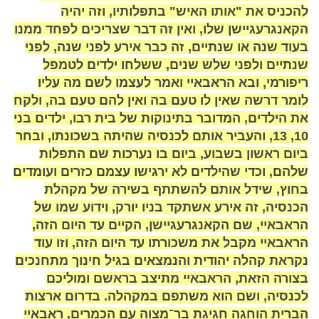
להכניס את "אותו האיש" בתפלותיו, וזה יהיה
הקאנגרעגיישן שלו, ואין זה דבר שצריכים לפחד ממנו
בעוד שנה או שנתיים, זה כבר אירע לפני שנה, לפני
שנתיים ולפני שלש שנים, ששלחו ילדים לטמפל
ריפורמי, ובא הראבאיי ואמר לעצמו לשם מה עליו
לומר דרשה שאין לו טעם בה ואין להם טעם בה, ולקח
את הילדים, המדובר בתינוקות של בית רבו, ילדים בני
10, 13, והעביר אותם לכנסיה שהיתה בשכונתו, ובחר
ביום ראשון בשבוע, ביום בו נערכות שם התפלות
שלהם, וכדי שהילדים לא ירגישו עצמם כזרים ועומדים
בחוץ, שידל אותם להשתתף בשירה של מקהלת
הכנסיה, זה אירע אשתקד בניו יורק, וידוע שמו של
הראבאיי, שם הקאנגרעגיישן, הקיים עד היום הזה,
הראבאיי מקבל את משכורתו עד היום הזה, וזו עוד
נקראת קהלה יהודית והנמצאים בגיל חינוך מתחנכים
בצורה הזאת, הראבאיי מתיצב בראשם ומוליכם
לכנסיה, ושם הוא משתפם במקהלה. בדרום ארצות
הברית הוחגה חגיגת בר־מצוה עם הכמרים, ראבאיי