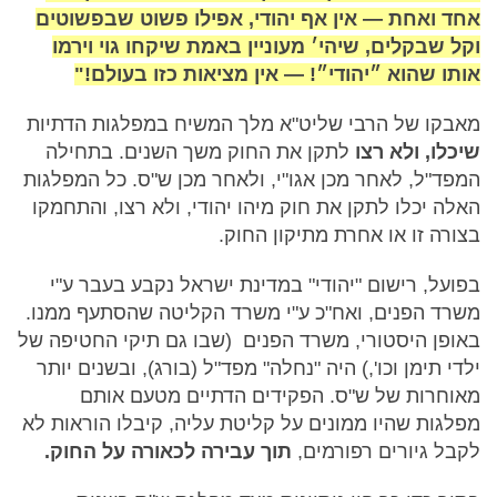
אחד ואחת — אין אף יהודי, אפילו פשוט שבפשוטים
וקל שבקלים, שיהי׳ מעוניין באמת שיקחו גוי וירמו
אותו שהוא ״יהודי״! — אין מציאות כזו בעולם!"
מאבקו של הרבי שליט"א מלך המשיח במפלגות הדתיות
שיכלו, ולא רצו
לתקן את החוק משך השנים. בתחילה
המפד"ל, לאחר מכן אגו"י, ולאחר מכן ש"ס. כל המפלגות
האלה יכלו לתקן את חוק מיהו יהודי, ולא רצו, והתחמקו
בצורה זו או אחרת מתיקון החוק.
בפועל, רישום "יהודי" במדינת ישראל נקבע בעבר ע"י
משרד הפנים, ואח"כ ע"י משרד הקליטה שהסתעף ממנו.
באופן היסטורי, משרד הפנים (שבו גם תיקי החטיפה של
ילדי תימן וכו',) היה "נחלה" מפד"ל (בורג), ובשנים יותר
מאוחרות של ש"ס. הפקידים הדתיים מטעם אותם
מפלגות שהיו ממונים על קליטת עליה, קיבלו הוראות לא
לקבל גיורים רפורמים,
תוך עבירה לכאורה על החוק.