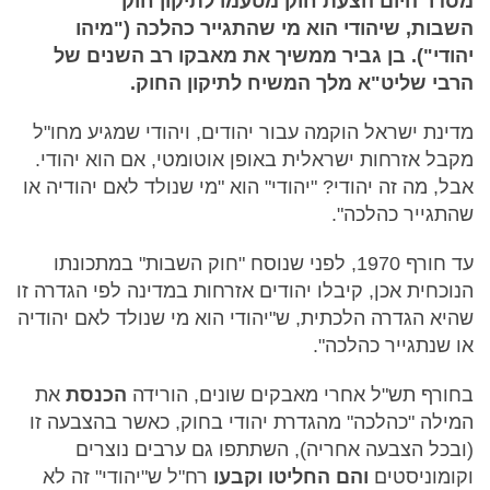
מסדר היום הצעת חוק מטעמו לתיקון חוק
השבות, שיהודי הוא מי שהתגייר כהלכה ("מיהו
יהודי"). בן גביר ממשיך את מאבקו רב השנים של
הרבי שליט"א מלך המשיח לתיקון החוק.
מדינת ישראל הוקמה עבור יהודים, ויהודי שמגיע מחו"ל
מקבל אזרחות ישראלית באופן אוטומטי, אם הוא יהודי.
אבל, מה זה יהודי? "יהודי" הוא "מי שנולד לאם יהודיה או
שהתגייר כהלכה".
עד חורף 1970, לפני שנוסח "חוק השבות" במתכונתו
הנוכחית אכן, קיבלו יהודים אזרחות במדינה לפי הגדרה זו
שהיא הגדרה הלכתית, ש"יהודי הוא מי שנולד לאם יהודיה
או שנתגייר כהלכה".
בחורף תש"ל אחרי מאבקים שונים, הורידה
הכנסת
את
המילה "כהלכה" מהגדרת יהודי בחוק, כאשר בהצבעה זו
(ובכל הצבעה אחריה), השתתפו גם ערבים נוצרים
וקומוניסטים
והם החליטו
וקבעו
רח"ל ש"יהודי" זה לא