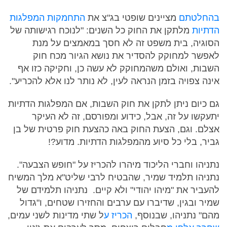
בהחלטתם
מציינים שופטי בג"צ את
התחמקות המפלגות
הדתיות
מלתקן את החוק כל השנים: "לנוכח רגישותה של
הסוגיה, בית משפט זה לא חסך במאמצים על מנת
לאפשר למחוקק להסדיר את נושא הגיור מכח חוק
השבות, ואולם משהמחוקק לא עשה כן, וחקיקה כזו אף
אינה צפויה בזמן הנראה לעין, לא נותר לנו אלא להכריע".
גם כיום ניתן לתקן את חוק השבות, אם המפלגות הדתיות
יתעקשו על זה, אבל, כידוע ומפורסם, זה לא העיקר
אצלם. וגם, הצעת החוק באה כהצעת חוק פרטית של בן
גביר, בלי כל סיוע מהמפלגות הדתיות. מדוע?!
נתניהו וחברי הליכוד מיהרו להכריז על "חופש הצבעה".
נתניהו תלמיד שמיר, שהבטיח לרבי שליט"א מלך המשיח
להעביר את "מיהו יהודי" ולא קיים. נתניהו תלמידם של
שמיר ובגין, שדיברו עם ערבים והחזירו שטחים, ו"גדול
מהם" נתניהו, שבנוסף,
הכריז ע
ל שתי מדינות לשני עמים,