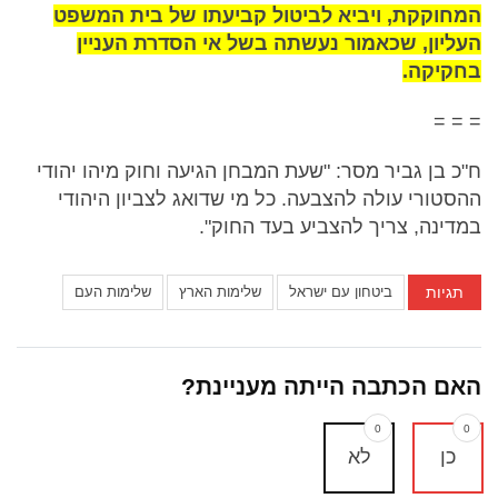
המחוקקת, ויביא לביטול קביעתו של בית המשפט
העליון, שכאמור נעשתה בשל אי הסדרת העניין
בחקיקה.
= = =
ח"כ בן גביר מסר: "שעת המבחן הגיעה וחוק מיהו יהודי
ההסטורי עולה להצבעה. כל מי שדואג לצביון היהודי
במדינה, צריך להצביע בעד החוק".
תגיות
ביטחון עם ישראל
שלימות הארץ
שלימות העם
האם הכתבה הייתה מעניינת?
0
0
כן
לא