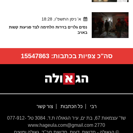
א' ניסן התשפ"ו, 18:28
נסים גלויים בזירות הלחימה לצד פגיעות קשות
באויב
סה"כ צפיות בכתבות:
15547863
רבי
כל הכתבות
צור קשר
שד' עצמאות 67, בת ים, עיר הגאולה ת.ד. 3084 טל' 077-912-
2770 www.hageula.com@gmail.com
© הגאולה - חדשות, דעות, חדשות חב''ד, גאולה ומשיח