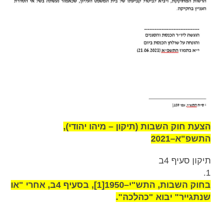
הצעת חוק השבות (תיקון – מיהו יהודי),
התשפ"א–2021
תיקון סעיף 4ב
1.
בחוק השבות, התש"י–1950[1], בסעיף 4ב, אחרי "או
שנתגייר" יבוא "כהלכה".