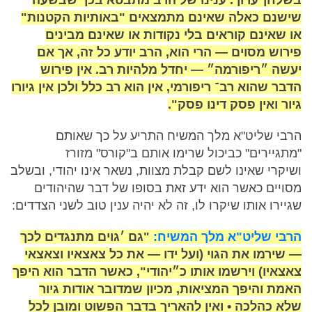
שישנם כאלה שאינם מתמצאים "באותיות הקטנות"
או שאינם קוראים בלי נקודות או שאינם מבינים
פירוש מסוים — הרי הוא, הרב יודע כל זה, אך אם
יעשה ״ריפורמה״ — יחדל מלהיות רב. אין פירוש
הדבר שהוא רב־ ריפורמי, אין הוא רב כלל ולכן אין גיורו
גיור ואין פסק דינו פסק".
הרבי שליט"א מלך המשיח התריע על כך שאותם
"מתגיירים" כביכול שרימו אותם ב"קורס" מזורז
ושיקרי שאינו לשם קבלת מצוות, נשאר אינו יהודי, ובשלב
מסויים כאשר הוא ידע זאת בסופו של דבר שהיהודים
שגיירו אותו שיקרו לו, זה לא יהיה ענין טוב לשני הצדדים:
הרבי שליט"א מלך המשיח:
"גם ׳גוים מתנגדים לכך
— שירמו את הגוי (ועל ידו — את כל צאצאיו וצאצאי
צאצאיו) וירשמו אותו כ״יהודי", כאשר הדבר הוא היפך
האמת והיפך המציאות, מכיון שמדובר אודות גיור
שלא כהלכה • ואין להאריך בדבר הפשוט ומובן לכל