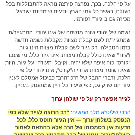
על פי הלכה. בכך, נפרצה פירצה נוראה להתבוללות בכל
העולם, כאשר כל עמי הארץ יודעים ש"מדינת ישראל"
מכירה גם ב"גיור" רפורמי.
נשמה של יהודי שונה מנשמה של אינו יהודי. המתגייר/ת
שמתגייר/ת לשם קבלת מצוות מקבל/ת נשמה חדשה
בזמן הטבילה. רק גיור לשם קבלת מצוות הינו גיור,
ו"גיור" שאינו כולל קבלת מצוות, אינו גיור כלל. מי שעבר
"קורס" כזה איפה שלא יהיה, וקיבל "תעודה" על גיור, היות
שאינו שומר מצוות אחרי ה"קורס", אינו יהודי על פי
הלכה, ודברי ההבל של ח"כ "הרב" כביכול אמסלם לענין
גיור הם שרק גס, כפי שיעיד כל דיין שמתעסק בעניין.
לגייר אפשר רק על פי שולחן ערוך
הרבי שליט"א מלך המשיח
:
"רב הרוצה לגייר שלא כפי
הנפסק בשלחן ערוך — אין הגיור תופס כלל. לכל
הדעות אין בסמכותו של הרב אלא בהתאם לאמור
בשלחן־ערוך. ענינו של הרב מתבטא בכך שבשעה