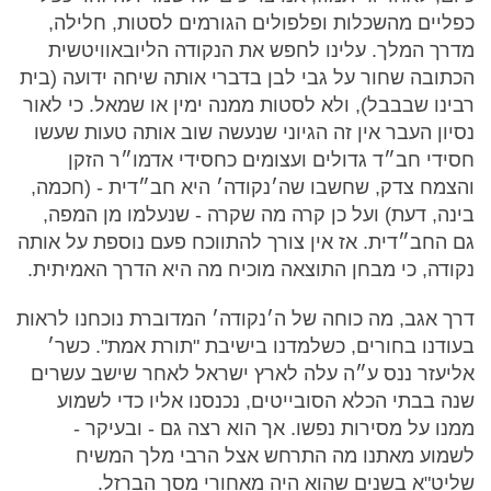
כפליים מהשכלות ופלפולים הגורמים לסטות, חלילה,
מדרך המלך. עלינו לחפש את הנקודה הליובאוויטשית
הכתובה שחור על גבי לבן בדברי אותה שיחה ידועה (בית
רבינו שבבבל), ולא לסטות ממנה ימין או שמאל. כי לאור
נסיון העבר אין זה הגיוני שנעשה שוב אותה טעות שעשו
חסידי חב״ד גדולים ועצומים כחסידי אדמו״ר הזקן
והצמח צדק, שחשבו שה׳נקודה׳ היא חב״דית - (חכמה,
בינה, דעת) ועל כן קרה מה שקרה - שנעלמו מן המפה,
גם החב״דית. אז אין צורך להתווכח פעם נוספת על אותה
נקודה, כי מבחן התוצאה מוכיח מה היא הדרך האמיתית.
דרך אגב, מה כוחה של ה׳נקודה׳ המדוברת נוכחנו לראות
בעודנו בחורים, כשלמדנו בישיבת "תורת אמת". כשר׳
אליעזר ננס ע״ה עלה לארץ ישראל לאחר שישב עשרים
שנה בבתי הכלא הסובייטים, נכנסנו אליו כדי לשמוע
ממנו על מסירות נפשו. אך הוא רצה גם - ובעיקר -
לשמוע מאתנו מה התרחש אצל הרבי מלך המשיח
שליט"א בשנים שהוא היה מאחורי מסך הברזל.