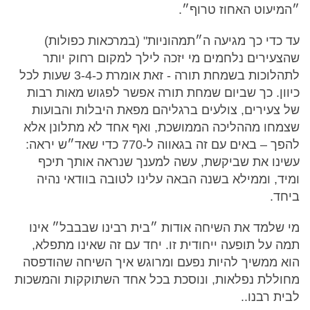
״המיעוט האחוז טרוף״.
עד כדי כך מגיעה ה״תמהוניות" (במרכאות כפולות)
שהצעירים נלחמים מי יזכה לילך למקום רחוק יותר
לתהלוכות בשמחת תורה - זאת אומרת כ-3-4 שעות לכל
כיוון. כך שביום שמחת תורה אפשר לפגוש מאות רבות
של צעירים, צולעים ברגליהם מפאת היבלות והבועות
שצמחו מההליכה הממושכת, ואף אחד לא מתלונן אלא
להפך – באים עם זה בגאווה ל-770 כדי שאד״ש יראה:
עשינו את שביקשת, עשה למענך שנראה אותך תיכף
ומיד, וממילא בשנה הבאה עלינו לטובה בוודאי נהיה
ביחד.
מי שלמד את השיחה אודות ״בית רבינו שבבבל״ אינו
תמה על תופעה ייחודית זו. יחד עם זה שאינו מתפלא,
הוא ממשיך להיות נפעם ומרוגש איך השיחה שהודפסה
מחוללת נפלאות, ונוסכת בכל אחד השתוקקות והמשכות
לבית רבנו..