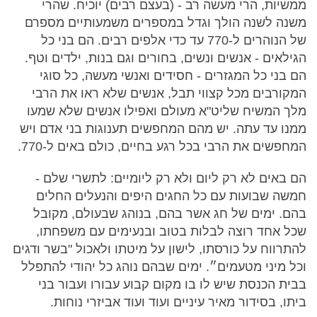
ממשיות, הרי מעשה רב - (בעצם רבים) יוכיח. שהרי
משנה לשנה הולך וגדל במספרים משמעותיים מספרם
של הנוהרים ל-770 עד כדי אלפים רבים. הם בני כל
הגילאים - אנשים ונשים, בחורים וגם בנות, ילדים וטף.
הם בני כל המגזרים - חסידים ואנשי מעשה, כל סוגי
המקורבים מכל קצווי תבל, אנשים שלא ראו את הרבי
מלך המשיח שליט"א מעולם ואפילו אנשים שלא שמעו
ממנו עד עתה. יש מהם המחפשים תענוגות בני אדם ויש
המחפשים את הרבי בכל רגע בחיים, כולם באים ל-770.
הם באים לא רק ליום ולא רק ליומיים: לתשרי שלם -
חמשה שבועות עם כל החגים היפים והנעלים החלים
בהם. ימים של חג אשר בהם, בנוהג שבעולם, מקובל
שכל אחד רוצה לבלות בטוב ובנעימים עם משפחתו,
להתרווח על כורסתו, לישון על מיטתו ולאכול "בשר ודגים
וכל מיני מטעמים״. ימים שבהם נוהג כל יהודי להתפלל
בבית הכנסת שיש לו בו מקום קבוע עבורו ועבור בני
ביתו, בסידור מאיר עיניים ועוד ועוד אביזרי נוחות.