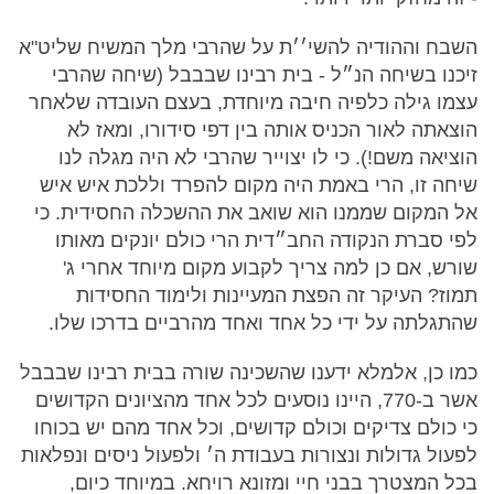
השבח וההודיה להשי׳׳ת על שהרבי מלך המשיח שליט"א
זיכנו בשיחה הנ״ל - בית רבינו שבבבל (שיחה שהרבי
עצמו גילה כלפיה חיבה מיוחדת, בעצם העובדה שלאחר
הוצאתה לאור הכניס אותה בין דפי סידורו, ומאז לא
הוציאה משם!). כי לו יצוייר שהרבי לא היה מגלה לנו
שיחה זו, הרי באמת היה מקום להפרד וללכת איש איש
אל המקום שממנו הוא שואב את ההשכלה החסידית. כי
לפי סברת הנקודה החב״דית הרי כולם יונקים מאותו
שורש, אם כן למה צריך לקבוע מקום מיוחד אחרי ג'
תמוז? העיקר זה הפצת המעיינות ולימוד החסידות
שהתגלתה על ידי כל אחד ואחד מהרביים בדרכו שלו.
כמו כן, אלמלא ידענו שהשכינה שורה בבית רבינו שבבבל
אשר ב-770, היינו נוסעים לכל אחד מהציונים הקדושים
כי כולם צדיקים וכולם קדושים, וכל אחד מהם יש בכוחו
לפעול גדולות ונצורות בעבודת ה׳ ולפעול ניסים ונפלאות
בכל המצטרך בבני חיי ומזונא רויחא. במיוחד כיום,