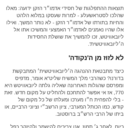
תוצאות ההתפלגות של חסידי אדמו״ר הזקן ידועה: מאלו
שהלכו לסטראשעלע - למרות שעסקו במלוא הלהט
והחיות בתורתו של אדמו״ר הזקן - לא נותר המשך. ואילו
אלו שהיו נאמנים לאדמו״ר האמצעי והמשיכו אתו אל
ליובאוויטש, זכו להמשיך את שושלת החסידות
ה׳ליובאוויטשית'.
לא לזוז מן ה'נקודה'
כיצד מתבטאת ההנהגה ה׳ליובאוויטשית׳ המתבקשת
בדורנו? כשהרבי מלך המשיח שליט"א אומר, מדפיס
ומפרסם שהגלות האחרונה שאליה גלתה ליובאוויטש היא
770, אז אי אפשר להתחכם ולהחליט על מקום חדש. זאת
- בלי להפחית ח״ו מערכו ומעלתו של כל מקום של
קודש, כמו הכותל המערבי, ציון הרשב״י וציוני הרביים, או
ביתו של הרבי הרש״ב ברוסטוב.
כיום, לאחר ג׳ תמוז, אנו צריכים להישמר ולהיזהר כפל