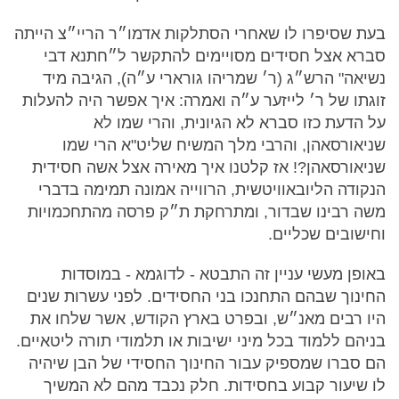
בעת שסיפרו לו שאחרי הסתלקות אדמו״ר הריי״צ הייתה
סברא אצל חסידים מסויימים להתקשר ל״חתנא דבי
נשיאה" הרש״ג (ר׳ שמריהו גורארי ע״ה), הגיבה מיד
זוגתו של ר׳ לייזער ע״ה ואמרה: איך אפשר היה להעלות
על הדעת כזו סברא לא הגיונית, והרי שמו לא
שניאורסאהן, והרבי מלך המשיח שליט"א הרי שמו
שניאורסאהן?! אז קלטנו איך מאירה אצל אשה חסידית
הנקודה הליובאוויטשית, הרווייה אמונה תמימה בדברי
משה רבינו שבדור, ומתרחקת ת״ק פרסה מהתחכמויות
וחישובים שכליים.
באופן מעשי עניין זה התבטא - לדוגמא - במוסדות
החינוך שבהם התחנכו בני החסידים. לפני עשרות שנים
היו רבים מאנ״ש, ובפרט בארץ הקודש, אשר שלחו את
בניהם ללמוד בכל מיני ישיבות או תלמודי תורה ליטאיים.
הם סברו שמספיק עבור החינוך החסידי של הבן שיהיה
לו שיעור קבוע בחסידות. חלק נכבד מהם לא המשיך