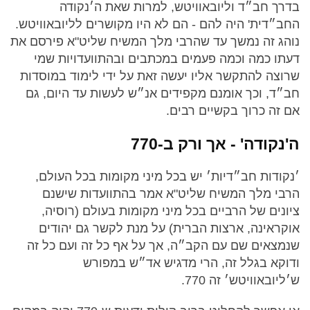
בדרך חב״ד וליובאוויטש, למרות שאת ה׳נקודה
החב״דית' היה להם - הם לא היו מקושרים לליובאוויטש.
נוהג זה נמשך עד שהרבי מלך המשיח שליט"א פירסם את
דעתו כמה וכמה פעמים במכתבים ובהתוועדויות שמי
שרוצה להתקשר אליו יעשה זאת על ידי לימוד במוסדות
חב״ד, וכך אומנם מקפידים אנ״ש לעשות עד היום, גם
אם זה כרוך בקשיים רבים.
ה'נקודה' - אך ורק ב-770
׳נקודות חב״דיות׳ יש בכל מיני מקומות בכל העולם,
הרבי מלך המשיח שליט"א אמר בהתוועדות שישנם
ציונים של הרביים בכל מיני מקומות בעולם (רוסיה,
אוקראינה, ארצות הברית) על מנת לקשר גם יהודים
שנמצאים שם עם הקב״ה, אך על אף כל זה ועם כל זה
ודוקא בגלל זה, הרי מדגיש אד״ש במפורש
ש׳ליובאוויטש׳ זה 770.