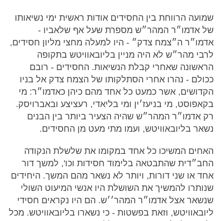
שמועה הרווחת בין החסידים אודות ראשית ימי נשיאותו
של אדמו״ר המהר״ש מספרת שעל אף שלאביו -
אדמו״ר ה״צמח צדק״ - היו למעלה מחצי מליון חסידים,
לרבי מהר״ש לא היה מניין בליובאוויטש בתקופה
הראשונה שאחרי קבלת הנשיאות. החסידים - רובם
ככולם - נהרו אחרי הסתלקותו של הצמח צדק אל בניו
הקדושים, אשר כמעט כל אחד מהם כיהן כאדמו״ר: מי
בקאפוסט, מי בניעז׳ין ומי בליאדי, רעציצע ובאברויסק.
רק אדמו״ר המהר״ש שהיה הצעיר ביותר בין הבנים
נשאר בליובאוויטש, ועמו מתי מעט מן החסידים.
האחים המשיכו כל אחד במקומו את שלשלת הנקודה
החב״דית שהתבטאה בלימוד חסידות וכו', למשך דור
אחד או שני דורות, ויותר לא נשאר מהם המשך. היחידים
שנותרו להמשיך את השושלת היו אנשי המיעוט השולי
שנשאר אצל אדמו״ר המהר׳׳ש. הם היו נקראים חסידי
ליובאוויטש, וזאת בפשטות - כי נשארו בליובאוויטש. מכל