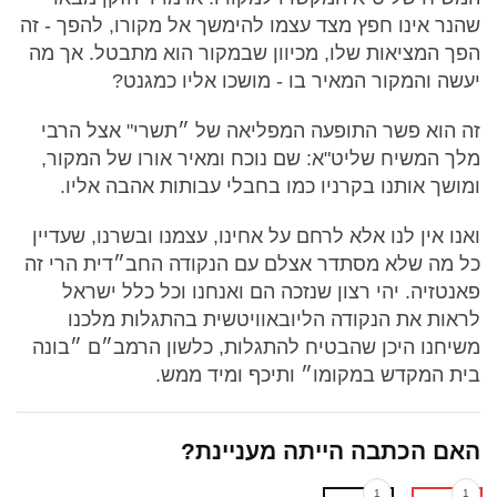
שהנר אינו חפץ מצד עצמו להימשך אל מקורו, להפך - זה
הפך המציאות שלו, מכיוון שבמקור הוא מתבטל. אך מה
יעשה והמקור המאיר בו - מושכו אליו כמגנט?
זה הוא פשר התופעה המפליאה של ״תשרי" אצל הרבי
מלך המשיח שליט"א: שם נוכח ומאיר אורו של המקור,
ומושך אותנו בקרניו כמו בחבלי עבותות אהבה אליו.
ואנו אין לנו אלא לרחם על אחינו, עצמנו ובשרנו, שעדיין
כל מה שלא מסתדר אצלם עם הנקודה החב״דית הרי זה
פאנטזיה. יהי רצון שנזכה הם ואנחנו וכל כלל ישראל
לראות את הנקודה הליובאוויטשית בהתגלות מלכנו
משיחנו היכן שהבטיח להתגלות, כלשון הרמב״ם ״בונה
בית המקדש במקומו״ ותיכף ומיד ממש.
האם הכתבה הייתה מעניינת?
1
1