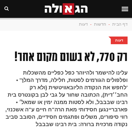
דף הבית
-
חדשות
-
דעות
דעות
רק 770, לא בשום מקום אחר!
עלינו להישמר ולהיזהר כפל כפליים מהשכלות
ופלפולים הגורמים לסטות, חלילה, מדרך המלך' •
'לחפש את הנקודה הליובאוויטשית (ולא רק
החב׳׳דית), הכתובה שחור על גבי לבן בקונטרס בית
רבינו שבבבל, ולא לסטות ממנה ימין או שמאל׳ •
פארבריינגען חסידותי מאת הרה"ח חיים ע"ה אשכנזי,
רווי סיפורים, משלים ופתגמים חסידיים, הסובב סביב
נקודה מרכזית ברורה: בית רבינו שבבבל