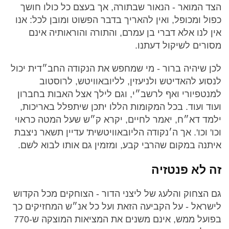
הצד המואר - הנאור שבתורה, אך בעצם כל כולו חושך
כפול ומכופל, ואין להאריך בדבר הפשוט ומובן לכל: אנו
אין לנו אלא דברי בן עמרם, והתורה והוראותיה אינם
מסורים לשיקול דעתנו.
לכן שיהיה ברור - מי שמחפש את הנקודה החב״דית יכול
לנסוע להאדיטש ולניעזין, לליובאוויטש, לרוסטוב
למנטפיורי ואף לרשב״י, וגם לילך אצל האבות בחברון
ועוד ועוד. בכל המקומות הללו יתכן שיתפלל באריכות,
ילמד דא״ח, יאמר לחיים, יקרא ק״ש שעל המטה כראוי
וכו' וכו'. אך ה׳נקודה הליובאוויטשית' עדיין תשאר ניצבת
איתנה במקום שהרבי קבע, ומזמין גם אותו לבוא לשם.
זה לא פנטזיה
גם הצחוק והלעג של ליצני הדור - הצוחקים מכל הקדוש
לישראל - על הקביעה הזאת ועל כל אנ״ש המחזיקים כך
בפועל ממש, אינם משנים את המציאות המוצקה ש-770