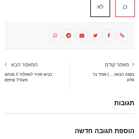
כן
לא
מאמר קודם
המאמר הבא
בשנה הבאה… | אוהד בר
כביש מהיר לגאולה! // מנחם
סלע
מענדל קויפמן
תגובות
הוספת תגובה חדשה