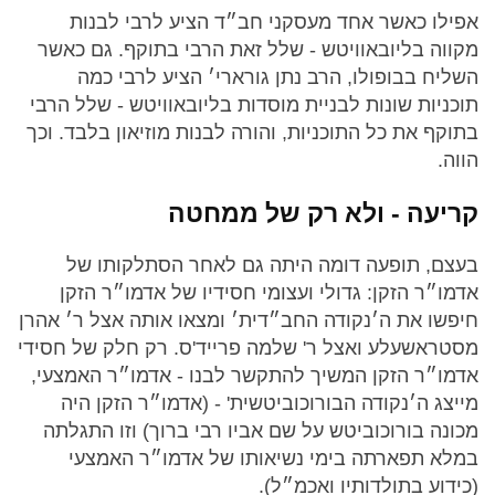
אפילו כאשר אחד מעסקני חב״ד הציע לרבי לבנות
מקווה בליובאוויטש - שלל זאת הרבי בתוקף. גם כאשר
השליח בבופולו, הרב נתן גורארי׳ הציע לרבי כמה
תוכניות שונות לבניית מוסדות בליובאוויטש - שלל הרבי
בתוקף את כל התוכניות, והורה לבנות מוזיאון בלבד. וכך
הווה.
קריעה - ולא רק של ממחטה
בעצם, תופעה דומה היתה גם לאחר הסתלקותו של
אדמו״ר הזקן: גדולי ועצומי חסידיו של אדמו״ר הזקן
חיפשו את ה׳נקודה החב״דית׳ ומצאו אותה אצל ר׳ אהרן
מסטראשעלע ואצל ר' שלמה פרייד'ס. רק חלק של חסידי
אדמו״ר הזקן המשיך להתקשר לבנו - אדמו״ר האמצעי,
מייצג ה׳נקודה הבורוכוביטשית' - (אדמו״ר הזקן היה
מכונה בורוכוביטש על שם אביו רבי ברוך) וזו התגלתה
במלא תפארתה בימי נשיאותו של אדמו״ר האמצעי
(כידוע בתולדותיו ואכמ״ל).