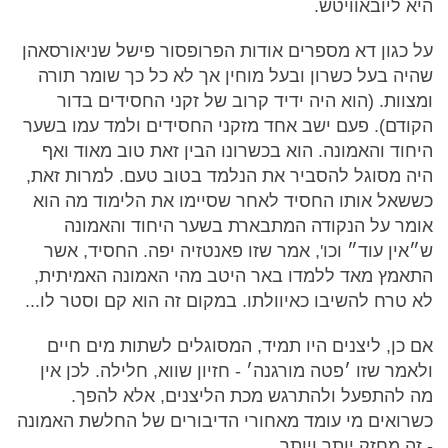
היא ליובאוויטש.
על כגון דא מספרים אודות הפרופסור פישל שניאורסאהן
שהיה בעל כשרון ובעל מוחין אך לא כל כך שומר תורה
ומצוות. (הוא היה ידיד קרוב של זקני החסידים בדור
הקודם). פעם ישב אחד מזקני החסידים ולמד עמו בשער
היחוד והאמונה. הוא בכשרונו הבין זאת טוב מאוד ואף
היה מסוגל להסביר את הנלמד בטוב טעם. למרות זאת,
כששאל אותו החסיד לאחר שסיימו את הלימוד מה הוא
אומר על הנקודה המתבארת בשער היחוד והאמונה
ש״אין עוד״ וכו', אמר שזו פאנטזיה יפה. החסיד, אשר
התאמץ מאד ללמדו באר היטב מהי האמונה האמיתית,
לא טרח להשיבו כאיוולתו. במקום זה הוא קם וסטר לו...
אם כן, ליצנים היו תמיד, המסוגלים לשתות מים חיים
ולאמר שזו ׳פטה מורגנה׳ - חזיון שווא, חלילה. לכן אין
מה להתפעל ולהתרגש מכת הליצנים, אלא להפך.
כשרואים מי עומד מאחורי הדיבורים של החלשת האמונה
- זה מחזק יותר ויותר.