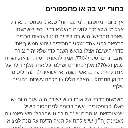
בחורי ישיבה או פרופסורים
אך כיום - מחשבות ׳מתנגדיות׳ שכאלו נשמעות לא רק
אצל מי שלא זכה לטעום מאילנא דחיי. כפי ששמעתי
שאחד מהראשי הישיבה בישיבותינו בארצות הברית
התפאר בפני אחד מזקני החסידים שהוא המשיך את
סדרי הישיבה אצלו בראש השנה כדי שלא יהיה צורך
שהבחורים יסעו ל-770. אמר לו אותו חסיד: תראה, הגיעו
לכאן (ל-770) אלף בחורים ושילמו כל אחד אלף דולר על
מנת להיות פה בראש השנה. אז אשאיר לך להחליט מי
בדיוק הנורמלי - האלף הללו או הכמה עשרות בחורים
שלך!
משמעות דבריו של אותו ראש ישיבה היא שגם היום יש
כאלו 'פרופסורים', אשר בדומה לפרופסור פישל
שניאורסאהן אומרים ש״בית רבינו שבבבל" היא פאנטזיה
מעניינת (ח״ו) שיש לתת עליה אה הדעת על מנת למצוא
את הפסיכיאטרים המתאימים שיחקרו תופעה זו לעומק.