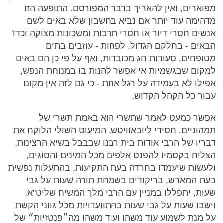
מפוארים, ואין להאריך בדבר המפורסם. התופעה הזו
מדהימה עוד יותר אם נביא בחשבון שלא באים לשם
אנשים חסרי דיור או חסרי תרבות ומשכונות מצוקה וכדו'
הבאים - בחלקם הגדול, לפחות - עוזבים בתים
מטופחים, סעודות חג מכובדות, ואף על פי כן הם באים
למקום שבגשמיות אי אפשר להנות בו במנוחת הנפש,
אפילו לא בעמידה על רגל אחת - כי גם לזה אין מקום
עבור כל הקהל הקדוש.
אפשר כמעט לאמר שתשרי הוא באמת תשרי של
תמהוניים. חסידי ליובאוויטש, המיעוט השולי הלוקח את
דבריו של הרבי אודות בית רבנו שבבבל בשיא הרצינות,
הצליח בקסמיו להפנט אלפים מכל המינים והסוגים,
ולעשות שיעמדו בחרדה בעת התקיעות, בהתעלות נפשית
בעת המארש, בריקודים בשמחת תורה שעות על גבי
שעות, יתפללו במניין עם הרבי מלך המשיח שליט"א,
וישבו שעות על גבי שעות בהתוועדויות מכל גווני הקשת
על מנת לשמוע עוד משהו ועוד משהו מה״פנטזיות״ של