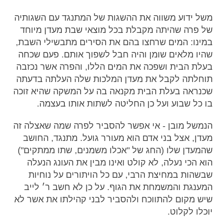
משל ידוע משווה את ההשגות של המתנגד עם השגותיה
של פרה שהיתה מקבלת בכל מוצאי שבת מעדן מיוחד
במינו: המים שרחצו בהם את הסירים מתבשילי השבת,
שהיו מלאים שומן והיה חבל לשפוך אותם. פעם שכחה
בעלת הבית ושפכה את המים הללו, והפרה אשר נכזבה
תוחלתה לקבל את מעדן המלכות שלה העלתה בדעתה
שכנראה בעלת הבית מקנאה בה על המשקה שהיא זוכה
בו כל שבוע ועל כן החליטה לשתות אותו בעצמה.
הנמשל מובן - אי אפשר להסביר לפרה שמה שאצלה זה
מעדן, אצל בני אדם הוא מעורר גועל. מתנגד, החושב
שהמעדן שלו (החג של "אכלו משמנים, שתו ממתקים")
הוא הכי נעלה, לא קולט ואינו מבין את העונג הנעלה
שבשהות במחיצת הרבי, עם כל הויתורים על נוחיות
המענגת והמשמחת את הגוף. על כן לא חשב ר׳ לייב
שיש מקום להתווכח ולהסביר לבני קהילתו את אשר לא
יוכלו לקלוט.