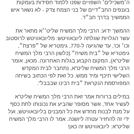
ה׳משכילים׳ השפויים שפנו ללמוד חסידות בעמקות
בענפים החב״דיים של בני הצמח צדק - לא נשאר איש
הממשיך בדרך חב״ד.
ההמשך ידוע: הרבי מלך המשיח שליט׳׳א מתאר את
עשר הגלויות שגלתה ליובאוויטש: מליובאוויטש לרוסטוב
וכו׳ וכו', עד שהגיעה ל-770, גימטריא של ״פרצת״,
גימטריא של ״בית משיח״ (כלשון הרבי מלך המשיח
שליט"א), המקום הקבוע בגלות האחרונה. מכאן, אומר
הרבי מלך המשיח שליט"א, נתחבר לבית המקדש
השלישי תיכף ומיד ממש. כל זאת לפי הכתוב בשיחה
המפורסמת הנקראת ״בית רבינו שבבבל".
במילים ברורות אמר זאת הרבי מלך המשיח שליט"א
לעשיר אחד, אשר מסופר שהביע את נכונותו לתת כסף
על מנת לבנות מחדש את כל המבנים בליובאוויטש, ועל
ידי זה להחזיר עטרה ליושנה. אמר לו הרבי מלך המשיח
שליט"א: ליובאוויטש זה כאן!