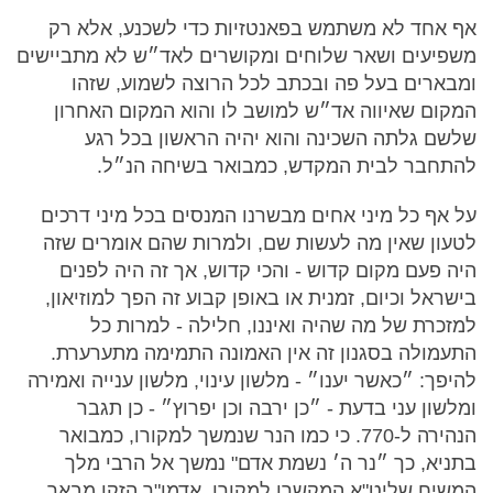
אף אחד לא משתמש בפאנטזיות כדי לשכנע, אלא רק
משפיעים ושאר שלוחים ומקושרים לאד״ש לא מתביישים
ומבארים בעל פה ובכתב לכל הרוצה לשמוע, שזהו
המקום שאיווה אד״ש למושב לו והוא המקום האחרון
שלשם גלתה השכינה והוא יהיה הראשון בכל רגע
להתחבר לבית המקדש, כמבואר בשיחה הנ״ל.
על אף כל מיני אחים מבשרנו המנסים בכל מיני דרכים
לטעון שאין מה לעשות שם, ולמרות שהם אומרים שזה
היה פעם מקום קדוש - והכי קדוש, אך זה היה לפנים
בישראל וכיום, זמנית או באופן קבוע זה הפך למוזיאון,
למזכרת של מה שהיה ואיננו, חלילה - למרות כל
התעמולה בסגנון זה אין האמונה התמימה מתערערת.
להיפך: ״כאשר יענו״ - מלשון עינוי, מלשון ענייה ואמירה
ומלשון עני בדעת - ״כן ירבה וכן יפרוץ״ - כן תגבר
הנהירה ל-770. כי כמו הנר שנמשך למקורו, כמבואר
בתניא, כך ״נר ה׳ נשמת אדם" נמשך אל הרבי מלך
המשיח שליט"א המקשרו למקורו. אדמו"ר הזקן מבאר