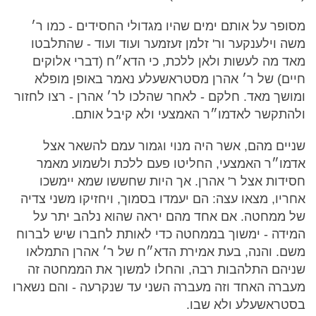
מסופר על אותם ימים שהיו מגדולי החסידים - כמו ר׳
משה וילענקער ור' זלמן זעזמער ועוד ועוד - שהתלבטו
מאד מה לעשות ולאן ללכת, כי הדא״ח (דברי אלוקים
חיים) של ר׳ אהרן מסטראשעלע נאמר באופן מופלא
ומושך מאד. חלקם - לאחר שהלכו לר׳ אהרן - רצו לחזור
ולהתקשר לאדמו״ר האמצעי ולא קיבל אותם.
שניים מהם, אשר היה מנוי וגמור עמם להשאר אצל
אדמו״ר האמצעי, החליטו פעם ללכת ולשמוע מאמר
חסידות אצל ר' אהרן. אך היות שחששו שמא יימשכו
אחריו, מצאו עצה: הם יעמדו בסמוך, ויחזיקו משני צדיה
של ממחטה. אם אחד מהם יראה שהוא נלהב יתר על
המידה - ימשוך בממחטה כדי לאותת לחברו שיש לברוח
משם. והנה, בעת אמירת הדא״ח של ר׳ אהרן התמלאו
שניהם התלהבות רבה, והחלו למשוך את הממחטה זה
מעברה האחד וזה מעברה השני עד שנקרעה - והם נשארו
בסטראשעלע ולא שבו.