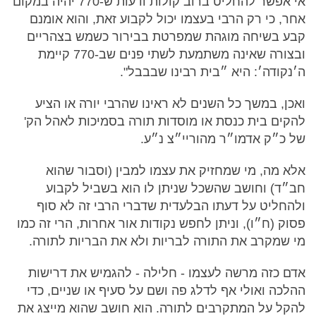
אי אפשר להחליט ברוב קולות ודעות ש-770 יהיה במקום
אחר, כי רק הרבי בעצמו יכול לקבוע זאת, והוא אומנם
קבע בשיחה מוגהת שמפרטת בבירור כשמש בצהריים
ובצורה שאינה משתמעת לשתי פנים שב-770 קיימת
ה׳נקודה׳: היא ״בית רבינו שבבבל".
ואכן, במשך כל השנים לא ראינו שהרבי יורה או הציע
להקים בית כנסת או מוסדות תורה בסמיכות לאהל הק'
של כ״ק אדמו״ר מהוריי״צ נ״ע.
אלא מה, מי שמחזיק את עצמו למבין (וסבור שהוא
חב״ד) וחושב שהשכל שניתן לו הוא בשביל לקבוע
ולהחליט על דעתו הבלעדית שדברי הרבי זה לא סוף
פסוק (ח״ו), וניתן לחפש נקודות אור אחרות, הרי זה כמו
מי שמקרב את התורה לבריות ולא את הבריות לתורה.
אדם כזה מרשה לעצמו - חלילה - להגמיש את דרישות
ההלכה ואולי אף לדלג פה ושם על סעיף או שניים, כדי
להקל על המתקרבים לתורה. הוא חושב שהוא מייצג את