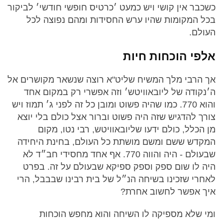
כשכבר אין קושי ויש כמעט ׳כרטיס חופשי חודשי׳ לביקור
בכל המקומות שהיו ערש החסידות ומהם נפוצה לכל
העולם.
אלפי הוכחות חיות
אך הרבי מלך המשיח שליט"א רוצה שנשאר מקושרים אל
ה׳נקודה של ליובאוויטש׳ וזה אפשרי רק במקום אחד
והוא 770. כמו שהיה פשוט ומובן כל זה לפני ג׳ תמוז ויש
צורך להדגיש שזה היה פשוט וברור אצל כולם בלי יוצא
מן הכלל, כולם ידעו שליובאוויטש, רבי נטו, מקום
המקדש ששם ומשם מושתת כל העולם, בחינת היחידה
שבעולם - היה והווה 770. אף אחד מחסידי חב״ד לא
היה לו שום ספק וספק ספיקא שבעולם על זה. בפרט
לאחרי שזכינו בשיחה הנ״ל של בית רבינו שבבבל, הרי
איך אפשר לחשוב אחרת?
ומי שלא מספיקה לו השיחה והוא מחפש הוכחות