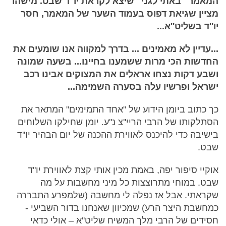
המאמר "באתי לגני" שיצא לקראת יו''ד שבט. מישהו
מציין שגיאת דפוס בעמוד השער של המאמר, חסר
יו''ד בשליט''א...
...עדיין לא מאמינים ... בדרך למקווה אנו שומעים את
החדשות הכי מרות ששמענו בחיינו... בשעה שמונה
ושבע דקות נצחו אראלים את המצוקים אבינו רכב
ישראל ופרשיו עלה בסערה השמימה...
כך כתוב ביומן הידוע של "אחד התמימים" המתאר את
הסתלקותו של הרבי הריי''צ נ''ע. יומן שחילקו השלוחים
בישיבה כדי להיכנס לאווירת ההכנה של יום הבהיר יו''ד
שבט.
אוקיי סיפור יפה, באמת מכין אותי קצת לאווירת יו''ד
שבט. במוחי מתרוצצות כל מיני מחשבות על מה
שקראתי. אבל אז נפלה לי מחשבה (שלמפרע התבררה
כמחשבת היצר הרע) שמכיוון שאנחנו בדור השביעי -
חסידים של הרבי מלך המשיח שליט''א – אולי כדאי