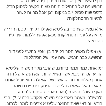
בדף השער, אכן "שגיאות מי יבין" (ידוע שבדפוסים
הראשונים של התהילים היתה טעות בקשר לפסוק הנ"ל,
נדפס שזה פסוק י''ב במקום י''ג) אבל מה זה קשור
לתיאור ההסתלקות?
אלא מאי? כשחסר בשליט"א ואפילו רק יו''ד קטנה הרי זה
מראה על עניין הסתלקות! מכאן אפשר ללמוד, שני ק''ו
כהוראה:
א) אפילו כאשר חסר רק יו''ד ב) ואפי' בתש''י לפני דור
התשיעי, כבר הרגישו שזה עניין של הסתלקות
על אחת כמה וכמה בדורנו, שהרבי מלך המשיח שליט''א
הודיע הכריז וניבא אשר נשיא הדור, הוא הנשיא של הדור
אחרון לגלות והדור הראשון של הגאולה. הוא יוביל אותנו
מהגלות אל הגאולה בלי שום הפסק בינתיים כנשמה
בגוף בעוה''ז הגשמי (ראה בארוכה שיחת ש''פ בא
ה'תשנ''ב, מאמר באתי לגני תשי''א ולקו''ש חכ''ו ע' 7). הרי
בודאי ובודאי שאת התואר שליט''א צריכים לומר ולכתוב.