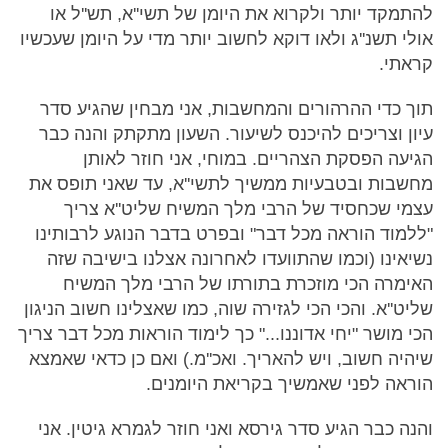
להתמקד יותר ולקרוא את היומן של תשי''א, תש''ל או
אולי תשנ''ג ולאו דוקא לחשוב יותר מדי על היומן שעכשיו
קראתי.
תוך כדי ההרהורים והמחשבות, אני מבחין שהגיע סדר
עיון וצריכים להיכנס לשיעור. השעון מתקתק והנה כבר
הגיעה הפסקת הצהריים. במוחי, אני חוזר לאותן
מחשבות ובטבעיות ממשיך לתשי''א, עד שאני תופס את
עצמי שכחסיד של הרבי מלך המשיח שליט''א צריך
"ללמוד הוראה מכל דבר" ובפרט בדבר הנוגע לרבותינו
נשיאינו (וכמו שהתוועדו לאחרונה אצלנו בישיבה שזה
האימרה הכי מוזכרת בתורתו של הרבי מלך המשיח
שליט''א. והכי הכי לגזירה שוה, כמו שאצלינו חשוב הניגון
הכי מושר "יחי אדוננו..." כך לימוד הוראות מכל דבר צריך
שיהיה חשוב, ויש להאריך. ואכ''מ.) ואם כן כדאי שאמצא
הוראה לפני שאמשיך בקריאת היומנים.
והנה כבר הגיע סדר גירסא ואני חוזר לגמרא גיטין. אני