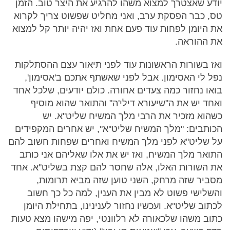
יודע שאצטרך למצוא משהו להרגיע את היצר טוב. הזמן
טס, כבר הפסקת ערב, ואני מחליט שפשוט צריך לקרוא
את היומן לפחות עוד פעם אחת ואז יהיה יותר קל למצוא
את ההוראה.
ואז בשורות הראשונות עוד לפני תיאור עצם ההסתלקות
נפל לי האסימון. אבל לפני שאשתף אתכם ב'אסימון',
בואו נחזור כמה צעדים אחורה. כולם יודעים, שלכל אחד
ואחד יש את ה"שיעורא דילי'ה" והתואר שהוא מוסיף
כשהוא מזכיר את הרבי מלך המשיח שליט''א. יש
הכותבים: "מלך המשיח שליט''א", יש אחרים המקפידים
על שליט''א לפני מלך המשיח ואחרים שפחות חשוב להם
התואר מלך המשיח, ואז יש את אלו שאליהם אני כותב
את השורות האלו, אלה שחסר להם קצת בשליט''א. אחד
מסביר שזה מרחק, השני טוען שזה מביא תרומות,
והשלישי פשוט לא מבין את הענין, למה כל כך חשוב
לכתוב שליט''א. ועכשיו נחזור לענינינו, בתחילת היומן
כתוב משהו שלכאורה לא רלוונטי, יפה מישהו מצא טעות