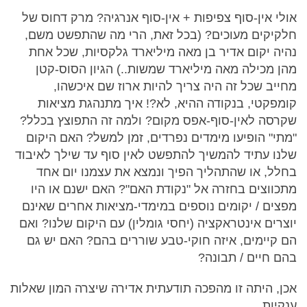
אולי אין-סוף צפיפות + אין-סוף אנרגיה? מרק דחוס של
חלקיקים מעוכים? (בכל זאת, הרי מה שהתפשט משם,
נהיה יקום אדיר בן מאה מיליארד גלקסיות, שכל אחת
מהן מכילה מאה מיליארד שמשות..) הגיון הסוס-קטן
מחייב שכל זה היה צריך להיות ארוז שם איכשהו,
קומפקטי, בנקודה ההיא, לא?! איך מתנהגת מציאות
שקרסה לאין-סוף-אפס מקום? ולמה זה התפוצץ בכלל?
"מתי" הופיעו מימדים נפרדים, זמן למשל? האם היקום
שלנו עתיד להמשיך להתפשט לאין סוף עד שילך לאיבוד
בחלל, או שהתהליך הפיך ונמצא את עצמנו יום אחד
מתכווצים בחזרה אל "נקודת האם"? האם ישנם או היו
מפצים / יקומים נוספים במימדי-מציאות אחרים שאינם
יוצרים אינטראקציה (יחסי גומלין) עם היקום שלנו? ואם
הם קיימים, איזה חוקי-טבע שוררים בהם? האם יש גם
בהם חיים / תבונה?
אכן, היתה זו מהפכה תודעתית אדירה שיצרה המון שאלות
ענקיות...