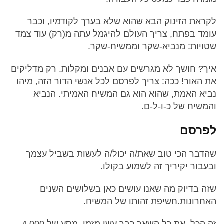
לקראת הזינוק הבא שהוא שלא בערך לקודמיו, וכבר
עומד בפתח, צריך העולם להיגמל עתה מ(רק) עוד צמד
שטויות: מנביא-שקר וממשיח-שקר.
איך? חושך לא מגרשים עם אבנים ומקלות. רק מדליקים
את האור! ככה: צריך לפרסם לכל אנשי הדור הזה, מיהו
נביא האמת, שהוא הוא גם המשיח האמיתי. הנביא
והמשיח של כ-ו-ל-ם.
לפרסם
שהדבר הכי טוב שאת/ה יכול/ה לעשות בשביל עצמך
ובעבור יקיריך זה לשמוע בקולו.
שזה בדיוק מה שאנו עושים כאן בשלושים השנים
האחרונות.חשיפת זהותו של המשיח.
זה הכל. את כל השאר כבר עשו מזמן. מסע של 4,000