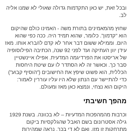
ובכל זאת, יש כאן התקדמות גדולה שאולי לא שמנו אליה
לב.
שחוץ מהמאמינים בתורת משה - האמינו כולם שהיקום
הוא "קדמון". כלומר, שהוא תמיד היה. ככה כפי שהוא
היום. וממילא ששום דבר אחר לא קדם לו/ברא אותו. מאז
עידן יוון העתיקה ועד לפני 92 שנה, הכתיבה הפילוסופיה
של אריסטו את הפרדיגמה המדעית. אפילו איינשטיין
סבר כך. וכאשר זה לא הסתדר לו עם שיטת היחסות
הכללית, הוא פשוט שיפץ את החישובים ("הוסיף קבוע")
כדי להתיישר עם הנתון שלא היו עליו עוררין לאמור:
היקום הוא נצחי, ונמצא כאן מאז ומעולם.
מהפך חשיבתי
וכרבות מהמהפכות המדעיות – לא בכוונה. בשנת 1929
גילה אסטרונום בשם האבל שהגלקסיות ביקום
מתרחקות זו מזו. ואם לא די בכך, נראה שמהירות