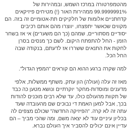
מהטמפרטורה במרכז השמש, ובמהירות של
99.9999991% ממהירות האור (!) מטיחים פיזיקאים
קדחתניים אלומות של חלקיקים תת-אטומיים זה בזה. הם
מקווים שכאשר יתפצחו, יווצרו מהם אותם רכיבים
יסודיים מסתוריים, שמהם (כך הם משערים) אי אז בשחר
הזמן - החל להתפתח היקום. לשם כך מנסים בסרן
לחקות את התנאים ששררו אז לדעתם, בנקודה שבה
החל הכל.
למה שקרה ברגע ההוא הם קוראים "המפץ הגדול".
מאז זה עלה (ועולה) הון עתק. משתף ממשלות, אלפי
מדענים ומוסדות-מחקר יוקרתיים ונושא מטען כה כבד
של תקוות מהעולם כולו, עד שלא רבים מוכנים להודות
בכך, אבל למען האמת די נבוכים שם מהעובדה שעד
עתה זה לא קרה. "הפיזיקה החדשה" שכולם מצפים לה
בכליון עיניים עוד לא יצאה משם, ומה שהכי מביך – הם
עדיין אינם יכולים להסביר איך העולם נברא.