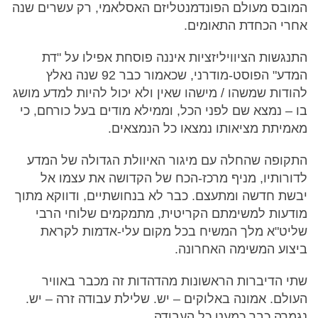
המובס מעולם הפונדמנטליזם האסלאמי, רק עשרים שנה
אחרי הכחדת התאומים.
התנגשות הציוויליזציות איננה פוסחת אפילו על "דת
המדע" הפוסט-מודרני, שכאמור כבר 92 שנה נאלץ
להודות שמשהו / מישהו שאין ולא יכול להיות למדע מושג
בו – נמצא שם לפני הכל, וממילא מודים בעל כורחם, כי
מאמיתת מציאותו נמצאו כל הנמצאים.
התקופה שהחלה עם מיגור האיוולת הגדולה של המדע
לדורותיו, מניף מרכז-הכח של הקדושה את עצמו אל
יבשת חדשה ומתעצם. כבר לא בנחושתיים, ודווקא מתוך
מודעות למשימתם הקריטית, מתמקמים שלוחי הרבי
שליט"א מלך המשיח בכל מקום עלי-אדמות לקראת
ביצוע המשימה האחרונה.
שתי הדיברות הראשונות מהדהדות זה מכבר באוויר
העולם. אמונה באלוקים – יש. שלילת עבודה זרה – יש.
נגמרה כבר כמעט כל העבודה.