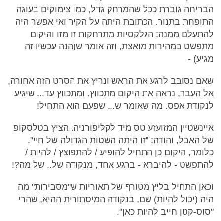
הבריחה גוברת ככל שהמרחק גדל, כמו צימוקים בעוגה
התופחת בתנור. הכתובת היתה על הקיר ואי אפשר היה
להתעלם ממנה: הגלקסיות מתרחקות זו מזו והיקום
מתפשט במהירות מואצת, וזה אומר ש(הנה עכשיו זה
מגיע) -
שאם נסובב לרגע את הראש ונריץ את הסרט הזה אחורה,
אל העבר, נראה את היקום מתכווץ. ומתכווץ עד... שיגיע
לנקודת אפס. מה שאומר ש... שפעם הוא התחיל!
איינשטיין המזועזע טס מיד לקליפורניה. הציץ בטלסקופ
של האבל, והודה: "זו היתה השטות הגדולה של חיי".
כלומר, היקום כן התחיל להופיע / להתפוצץ / להיות /
להתפשט - להיברא - ברגע אחד, מנקודה של.. של מה?!
וכאן התחיל בליץ מטורף של תאוריות ש"מסבירות" מה
היה (יכול להיות) שם, בנקודה המיסתורית ההיא, שהרי
"סוס-קטן חייב להיות כאן".