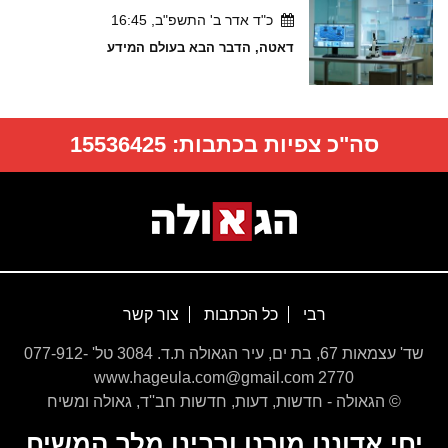
כ"ד אדר ב' התשפ"ב, 16:45
דאטה, הדבר הבא בעולם המידע
סה"כ צפיות בכתבות:
15536425
רבי
כל הכתבות
צור קשר
שד' עצמאות 67, בת ים, עיר הגאולה ת.ד. 3084 טל' 077-912-
2770 www.hageula.com@gmail.com
© הגאולה - חדשות, דעות, חדשות חב''ד, גאולה ומשיח
יחי אדוננו מורנו ורבינו מלך המשיח