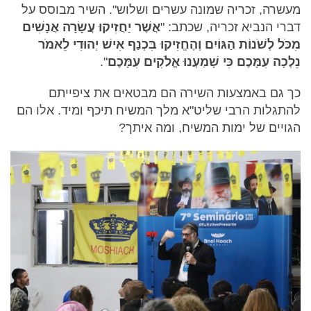
מעשרה, זכריה שמונה עשרים ושלוש". השיר מבוסס על
דברי הנביא זכריה, שכתב: "
אֲשֶׁר יַחֲזִיקוּ עֲשָׂרָה אֲנָשִׁים
מִכֹּל לְשֹׁנוֹת הַגּוֹיִם וְהֶחֱזִיקוּ בִּכְנַף אִישׁ יְהוּדִי לֵאמֹר
נֵלְכָה עִמָּכֶם כִּי שָׁמַעְנוּ אֱלֹקִים עִמָּכֶם
".
כך גם באמצעות השירה הם מבטאים את ציפייתם
להתגלות הרבי שליט"א מלך המשיח תיכף ומיד. אלו הם
הגויים של ימות המשיח, ומה איתך?