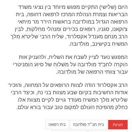
היום (שלישי) התקיים מפגש מיוחד בין נציגי משרד
הבריאות וצמרת הנהלת המרכז לרפואה דחופה, בית
הרפואה הגדול במולדובה בראשות היו''ר מר מיחאי
צ'וקאנו, סגניו, רופאים בכירים ומנהלי מחלקות, לבין
הרב מנחם מענדל אקסלרוד, שליח הרבי שליט"א מלך
המשיח בקישינב, מולדובה.
המפגש נועד לציין לשבח את השליח, ולהעניק אות
הוקרה לחב''ד מולדובה על משלוח של סיוע הומניטרי
עבור צוותי הרפואה של מולדובה.
הרב אקסלרוד הודה לצוות הרופאים על המחווה, והזכיר
אודות החשיבות בקיום שבע מצוות בני נח, וכיצד הרבי
שליט"א מלך המשיח מעודד גויים לקיים מצוות אלו
כחלק מהפיכת העולם למקום טוב עבור בורא עולם.
תגיות
בית חב״ד מולדובה
בית רפואה