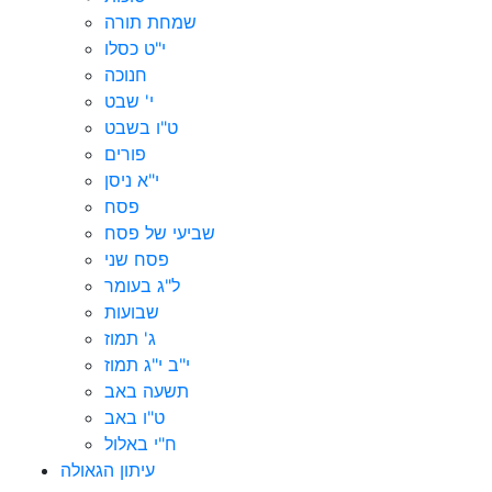
שמחת תורה
י"ט כסלו
חנוכה
י' שבט
ט"ו בשבט
פורים
י"א ניסן
פסח
שביעי של פסח
פסח שני
ל"ג בעומר
שבועות
ג' תמוז
י"ב י"ג תמוז
תשעה באב
ט"ו באב
ח"י באלול
עיתון הגאולה