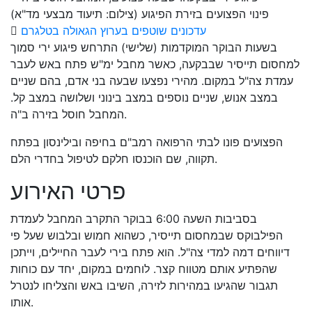
פינוי הפצועים בזירת הפיגוע (צילום: תיעוד מבצעי מד"א)
עדכונים שוטפים בערוץ הגאולה בטלגרם
בשעות הבוקר המוקדמות (שלישי) התרחש פיגוע ירי סמוך
למחסום תייסיר שבבקעה, כאשר מחבל ימ"ש פתח באש לעבר
עמדת צה"ל במקום. מהירי נפצעו שבעה בני אדם, בהם שניים
במצב אנוש, שניים נוספים במצב בינוני ושלושה במצב קל.
המחבל חוסל בזירה ב"ה.
הפצועים פונו לבתי הרפואה רמב"ם בחיפה ובילינסון בפתח
תקווה, שם הוכנסו חלקם לטיפול בחדרי הלם.
פרטי האירוע
בסביבות השעה 6:00 בבוקר התקרב המחבל לעמדת
הפילבוקס שבמחסום תייסיר, כשהוא חמוש ובלבוש שעל פי
דיווחים דמה למדי צה"ל. הוא פתח בירי לעבר החיילים, וייתכן
שהפתיע אותם מטווח קצר. לוחמים במקום, יחד עם כוחות
תגבור שהגיעו במהירות לזירה, השיבו באש והצליחו לנטרל
אותו.