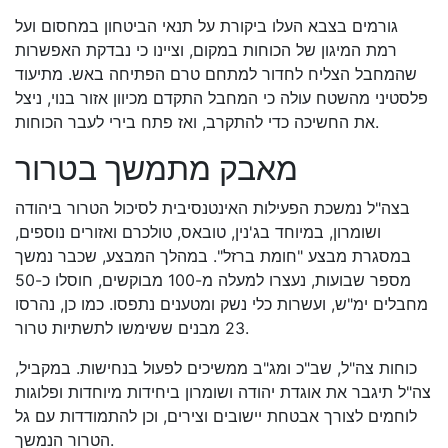
גורמים בצבא העלו ביקורת על תנאי הביטחון במחסום ועל
רמת המיגון של הכוחות במקום, וציינו כי נבדקת האפשרות
שהמחבל הצליח לחדור למתחם טרם הפתיחה באש. מתיעוד
פלסטיני מהשטח עולה כי המחבל התקדם מכיוון אזור בנוי, ניצל
את החשיכה כדי להתקרב, ואז פתח בירי לעבר הכוחות.
מאבק מתמשך בטרור
בצה"ל נמשכת הפעילות האינטנסיבית לסיכול הטרור ביהודה
ושומרון, במיוחד בג'נין, טובאס, טולכרם ואזורים נוספים,
במסגרת מבצע "חומת ברזל". במהלך המבצע, שכבר נמשך
מספר שבועות, נעצרו למעלה מ-100 מבוקשים, חוסלו כ-50
מחבלים ימ"ש, ועשרות כלי נשק ומטענים נתפסו. כמו כן, נהרסו
23 מבנים ששימשו לתשתיות טרור.
כוחות צה"ל, שב"כ ומג"ב ממשיכים לפעול בנחישות. במקביל,
צה"ל תיגבר את אוגדת יהודה ושומרון ביחידות מיוחדות ופלוגות
לוחמים לצורך אבטחת יישובים וצירים, וכן להתמודדות עם גל
הטרור הנמשך.