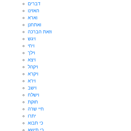
דברים
האזינו
וארא
ואתחנן
וזאת הברכה
ויגש
ויחי
וילך
ויצא
ויקהל
ויקרא
וירא
וישב
וישלח
חוקת
חיי שרה
יתרו
כי תבוא
כי תישא