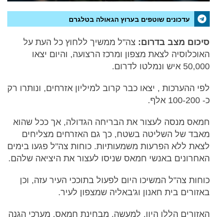
עדכונים שוטפים בערוץ הגאולה בטלגרם
סיכום מצב בדרום:
צה"ל ממשיך ללחוץ כל העת על
האוכלוסיה לצאת מצפון ומרכז הרצועה, והיום יצאו
50,000 איש ונמלטו לדרום.
לפי ההערכות , יצאו כבר קרוב למיליון אזרחים, ונותרו רק
כ- 100-200 אלף.
חמאס מנסה לעצור את הבריחה הגדולה, אך ככל שהוא
מאבד של השליטה בשטח, כך גם האזרחים מצליחים
לצאת ללא הפרעות משמעותיות. כוחות צה"ל פגעו בימים
האחרונים באנשי חמאס שניסו לעצור את היציאה שלהם.
כוחות צה"ל המשיכו היום לפעול בתוככי העיר עזה, וכן
באזורים בית חאנון וג'באליה שמצפון לעיר.
האזורים הללו היוו, למעשה, מבחינת חמאס, מערכי הגנה