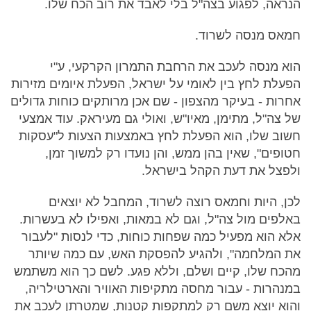
הנראה, לפגוע בצה"ל בלי לאבד את רוב הכח שלו.
חמאס מנסה לשרוד.
הוא מנסה לעכב את הרחבת התמרון הקרקעי, ע"י
הפעלת לחץ בין לאומי על ישראל, הפעלת איומים מזירות
אחרות - בעיקר מהצפון - שם אכן מרותקים כוחות גדולים
של צה"ל, מתימן, מאיו"ש, ואולי גם מעיראק. עוד אמצעי
חשוב שלו, הוא הפעלת לחץ באמצעות הצעות ל"עסקות
חטופים", שאין בהן ממש, והן נועדו רק למשוך זמן,
ולפצל את דעת הקהל בישראל.
לכן, היות וחמאס רוצה לשרוד, המחבל לא יוצאים
באלפים מול צה"ל, וגם לא במאות, ואפילו לא בעשרות.
אלא הוא מפעיל כמה שפחות כוחות, כדי לנסות "לעבור
את המלחמה", ולהגיע להפסקת האש, עם כמה שיותר
מהכח שלו, קיים ושלם, וללא פגע. לשם כך הוא משתמש
במנהרות - עבור מחסה מתקיפות האוויר והארטילריה,
והוא יוצא משם רק למתקפות קטנות, שמטרתן לעכב את