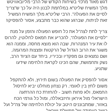
דגש מאוד מרכזי בשיחות הקודש של הרבי מליובאוויטש
מלך המשיח שליט"א במלחמת לבנון היה על כך ש"צריך
לסיים את הפעולה". הרבי שליט"א מלך המשיח המשיל
זאת לניתוח, שברגע שהוא כבר מתבצע, אסור להפסיקו!
צריך לתת לצה"ל את כל חופש הפעולה והזמן על מנת
"לסיים את הפעולה", להכריע את חמאס לחלוטין, להרוס
לו את עיר המנהרות, שבה הוא מוצא מחסה, וממנה הוא
משגר את הרוב הגדול של הרקטות ופצצות המרגמה,
ושם נמצאים גם מפקדיו ובכיריו, ביחד עם הציוד הרב,
נשק ותחמושת, שהם הכינו לקראת הלחימה שידעו
שתגיע.
אסור להפסיק את הפעולה בשום תירוץ, ולא להתקפל
משום לחץ בין לאומי, רק נצחון מוחלט יביא לחיסול
החמאס, ולא פחות חשוב - להחזרת כח ההרתעה
הישראלי מול איראן וחיזבאללה, ומול כל גורמי הכח
באזור, שמתבוננים היטב על יכולת הלחימה של צה"ל ועל
כושר העמידה של ממשלת ישראל.