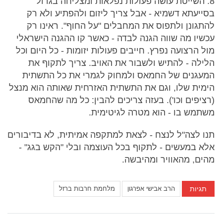
8. השייטת עושה פעולות נפלאות ומצליחה בגדול
בסייעתא דשמיא - אבל צריך ליזום ולהפתיע ולא רק
להתגונן ולתפוס את המחבלים "על החוף". ראינו רק
עכשיו מה שווה הגנה לבדה - כאשר קו ההגנה הישראלי
מול הרצועה נפרץ. חייבים פעולות יזומות - כל היום וכל
הלילה - להתיש ולשבור את האויב. צריך לתקוף את
המעגנים של החמאס ולמחוק לגמרי את כל התשתית
הימית שלו, וגם את התשתית האזרחית שאותה הוא מנצל
(רציפים וכו'). בעזה צריכים להבין: כל מה שהחמאס
משתמש בו - הוא מטרה לגיטימית.
תנו לצה"ל לנצח - לצאת למתקפה אמיתית, לא בדיבורים
אלא במעשים - לתקוף בכל העוצמה ובלי "הקש בגג" -
מהים, מהאוויר ומהיבשה.
תגיות
הרב אבישי אפרגון
מלחמת חרבות ברזל