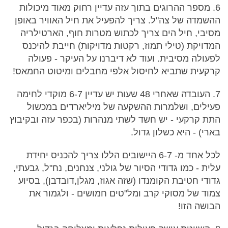
6. מספר ההרוגים בתוך עזה עדיין רחוק מאוד מיכולות
ההשמדה של צה"ל. צריך להפעיל את חיל האוויר באופן
מסיבי, חיל הים צריך לכתוש מטרות חוף, הארטילריה
המדויקת (טילי תמוז, רקטות מדויקות) חייבת להיכנס
לפעולה מסיבית. ועוד לא דיברנו על העיקר - פעולה
קרקעית שתביא לחיסול אלפי מחבלים ומיטוט החמאס!
7. העובדה שאחרי 48 שעות יש עדיין 6-7 מוקדי לחימה
פעילים, ושלמרות ההשקעה של מיליארדים במכשול
התת קרקעי - יש חשד לשתי מנהרות (בכפר עזה ובקיבוץ
בארי) - היא כשלון גדול.
לכל אחד מ- 6-7 היישובים הללו צריך להכניס יחידת
עלית - כמו גדודי הסיור של גולני, צנחנים, נח"ל, גבעתי,
גדודי חטיבת הקומנדו (שזה אגוז, מגלן,דובדבן), בסיוע
צמוד של מסוקי קרב ומל"טים חמושים - ולגמור את
הבושה הזו!