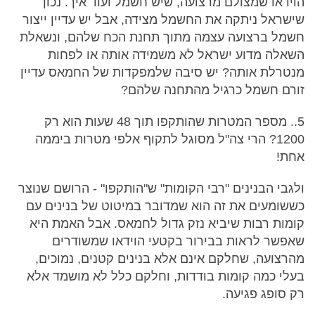
הוידאו שמצולם מרצועה, שיש חשמל ועוד איך. נכון
שישראל ניתקה את החשמל מצידה, אבל יש עדיין ייצור
חשמל ברצועה עצמה מתוך תחנת הכח שלהם, ונשאלת
השאלה מדוע ישראל לא משמידה אותה או לפחות
מנטרלת אותה? יש סיבה שלמפקדות של החמאס עדיין
זורם חשמל כרגיל מהתחנה שלהם?
5.. מספר המטרות שהותקפו תוך 48 שעות הוא רק
1200? הרי צה"ל מסוגל לתקוף אלפי מטרות ביממה
אחת!
ולגבי הבנינים "רבי הקומות" ש"הותקפו" - הרושם שנוצר
כששומעים את זה הוא שמדובר במיטוט של בנינים עם
קומות רבות שיביא נזק גדול לחמאס. אבל האמת היא
שאפשר לראות בבירור בקטעי הוידאו שמשודרים
מהרצועה, שחלקם אינם אלא בנינים קטנים, נמוכים,
בעלי כמה קומות בודדות, וחלקם כלל לא מושמד אלא
רק סופג פגיעה.