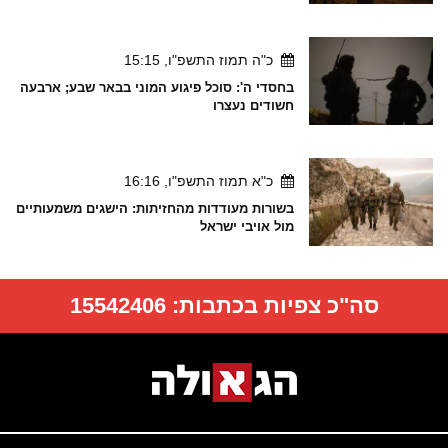
כ"ה תמוז התשפ"ו, 15:15
בחסדי ה': סוכל פיגוע המוני בבאר שבע; ארבעה
חשודים נעצרו
כ"א תמוז התשפ"ו, 16:16
בשורות מעודדות מהחזיתות: הישגים משמעותיים
מול אויבי ישראל
סה"כ צפיות בכתבות:
15542406