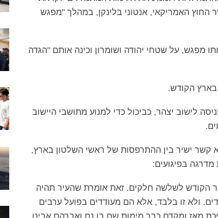
 החוץ האמריקאי, אנטוני בלינקן, במהלך "מפגש
מפגש, על שטחי יהודה ושומרון וכינה אותם "הגדה
בארץ הקודש.
סה לישוב יצהר, כביכול כדי למנוע מתושבי היישוב
ם.
א קשר ישיר בין ההתרפסות של ראשי השלטון בארץ,
מדרגה בפיגועים:
יר הקודש לשלשה חלקים. זאת אומרת שהעיר תהיה
דים. ולא זו בלבד, אלא הם מעודדים בפועל ערבים
יכת מאז ומקדם כבר מימות שם בן נח ואברהם אבינו