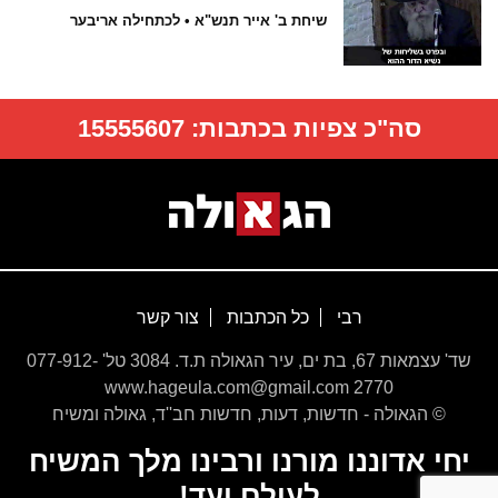
שיחת ב' אייר תנש"א • לכתחילה אריבער
סה"כ צפיות בכתבות:
15555607
רבי
כל הכתבות
צור קשר
שד' עצמאות 67, בת ים, עיר הגאולה ת.ד. 3084 טל' 077-912-
2770 www.hageula.com@gmail.com
© הגאולה - חדשות, דעות, חדשות חב''ד, גאולה ומשיח
יחי אדוננו מורנו ורבינו מלך המשיח
לעולם ועד!