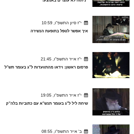
"ניתוח לא עוצרים באמצע!"
י"ז סיון התשפ"ו, 10:59
איך אפשר לטפל בתופעת הנשירה
י"ז אייר התשפ"ו, 21:45
פרסום ראשון: וידאו מהתוועדות ל"ג בעומר תש"ל
י"ז אייר התשפ"ו, 19:05
שיחת ליל ל"ג בעומר תנש"א עם כתוביות בלה"ק
ב' אייר התשפ"ו, 08:55