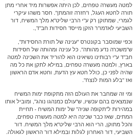
למטה מעשרה טפחים, לכן היתה אפשרות מיד אחרי מתן
תורה לחטא העגל, ו"חזרה זוהמתן". חסר משהו עיקרי
לגמרי, שמתוקן רק ע"י הרבי שליט"א מלך המשיח, דור
השביעי לאדמו"ר הזקן מייסד חסידות חב"ד,.
וכפי שמוסבר בקונטרס "ענינה של תורת החסידות",
ש"משכרה נדע מהותה". כל ענינה ומהותה של חסידות
חב"ד ע"י רבותינו נשיאינו הוא להוריד את השכינה למטה
בארץ, ולמטה מעשרה טפחים, במילא לתקן את כל מה
שהיה לפני כן, כולל חטא עץ הדעת, וחטא אדם הראשון
ואז "בלע המות לנצח".
ומי זה שמחבר את העולם הזה מתקופת ימות המשיח
שנמצאים בהם עכשיו, ש"עולם כמנהגו נוהג", ומוביל אותו
במהירות ל"תקופה שניה" של ימות המשיח - תחיית
המתים, שאז כבר שכינה היא למטה מעשרה טפחים,
והכל מתוקן, הרי הוא הרבי שליט"א מלך המשיח. דור
השביעי, דור האחרון לגלות ובמילא דור הראשון לגאולה.