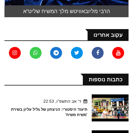
הרבי מליובאוויטש מלך המשיח שליט"א
עקוב אחרינו
כתבות נוספות
ד' אב התשפ"ו, 22:53
תיעוד היסטורי: הניצחון של גליל עליון בשירת
'משיח משיח'