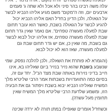
"למעלה מעשרה טפחים" זה ה"מקום", או ה"מימד", אליו
עלה משה רבינו בהר סיני ולא אכל ולא שתה ג' פעמים
ארבעים יום, וזה ה"מקום" משם מגיע אליהו הנביא לבשר
על הגאולה, ולכן הדיון בחז"ל האם אליהו הנביא יכול
להגיע לבשר על הגאולה בשבת, כאשר הוא עובר תחום
שבת למעלה מעשרה טפחים". אם נאמר שאין גדר תחום
שבת למעלה מעשרה טפחים, אז אליהו יכול לבוא לבשר
גם בשבת, מה שאין כן, אם יש גדר תחום שבת גם
למעלה מעשרה, שאז הוא לא יכול לבוא.
(והגמרא לא פותרת את השאלה, ולכן להלכה נפסק, שמי
שנשבע
בשבת
שהוא נזיר בנזיר ביום שאליהו בא, אינו
חייב בדיני נזירות באותה שבת מצד הנ"ל. יחד עם זה,
בסיום כמה התוועדויות בשבתות אמר הרבי שליט"א מלך
המשיח שאליהו הנביא יבוא בשבת ויפתור גם את הבעיה
הזו, ומשמע שלדעת הרבי שליט"א מלך המשיח שאין
תחומין מעל עשרה).
וכשחז"ל אומרים שאפילו במתן תורה לא ירדה שכינה