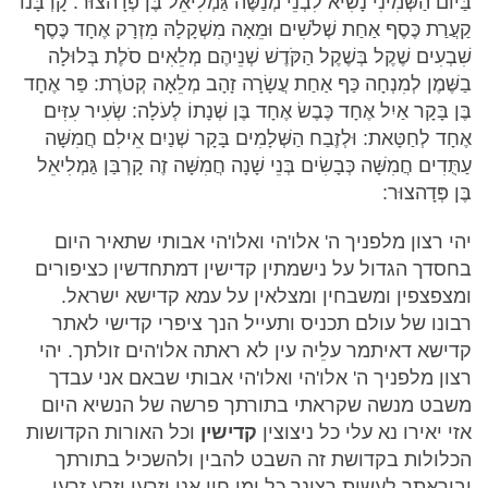
בַּיּוֹם הַשְּׁמִינִי נָשִׂיא לִבְנֵי מְנַשֶּׁה גַּמְלִיאֵל בֶּן פְּדָהצוּר: קָרְבָּנוֹ
קַעֲרַת כֶּסֶף אַחַת שְׁלֹשִׁים וּמֵאָה מִשְׁקָלָהּ מִזְרָק אֶחָד כֶּסֶף
שִׁבְעִים שֶׁקֶל בְּשֶׁקֶל הַקֹּדֶשׁ שְׁנֵיהֶם מְלֵאִים סֹלֶת בְּלוּלָה
בַשֶּׁמֶן לְמִנְחָה כַּף אַחַת עֲשָׂרָה זָהָב מְלֵאָה קְטֹרֶת: פַּר אֶחָד
בֶּן בָּקָר אַיִל אֶחָד כֶּבֶשׂ אֶחָד בֶּן שְׁנָתוֹ לְעֹלָה: שְׂעִיר עִזִּים
אֶחָד לְחַטָּאת: וּלְזֶבַח הַשְּׁלָמִים בָּקָר שְׁנַיִם אֵילִם חֲמִשָּׁה
עַתֻּדִים חֲמִשָּׁה כְּבָשִׂים בְּנֵי שָׁנָה חֲמִשָּׁה זֶה קָרְבַּן גַּמְלִיאֵל
בֶּן פְּדָהצוּר:
יהי רצון מלפניך ה' אלו'הי ואלו'הי אבותי שתאיר היום
בחסדך הגדול על נישמתין קדישין דמתחדשין כציפורים
ומצפצפין ומשבחין ומצלאין על עמא קדישא ישראל.
רבונו של עולם תכניס ותעייל הנך ציפרי קדישי לאתר
קדישא דאיתמר עלֵיה עין לא ראתה אלו'הים זולתך. יהי
רצון מלפניך ה' אלו'הי ואלו'הי אבותי שבאם אני עבדך
משבט מנשה שקראתי בתורתך פרשה של הנשיא היום
אזי יאירו נא עלי כל ניצוצין
קדישין
וכל האורות הקדושות
הכלולות בקדושת זה השבט להבין ולהשכיל בתורתך
וביראתך לעשות רצונך כל ימי חיי אני וזרעי וזרע זרעי