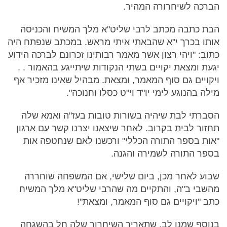
הברכה לשיחרורה המהיר.
הבת כתבה מכתב לרבי שליט"א מלך המשיח והכניסה
אותו בכרך י"א שהבאתי איתי מראש. במכתב שנפתח היה
כתוב: "ויהי רצון אשר מאמר רבותינו זכרונם לברכה הידוע
יגעת ומצאת יקויים בשתי הנקודות שיתייגע בהאמור . .
ויקויים גם סוף המאמר, ומצאת. מבהיל שאינו מזכיר אף
מילה בהנוגע לימי יו"ד וי"ט כסלו וחנוכה".
הסברתי לבת שיהיה בשורות טובות בעז"ה ואמא שלה
תחזור לבית בקרוב. לאחר שיצאנו יצרנו קשר עם ארגון
"אות בספר התורה הכללי" ורכשנו לאם שנחטפה אות
בספר התורה לשמירה והגנה.
שבוע לאחר מכן, ביום שלישי, אם המשפחה שוחררה
מהשבי ב"ה, והתקיים מה שהרבי שליט"א מלך המשיח
כתב "ויקויים גם סוף המאמר, ומצאת"!
בנוסף שמנו לב, שתאריך השיחרור שלה חל בהשגחה