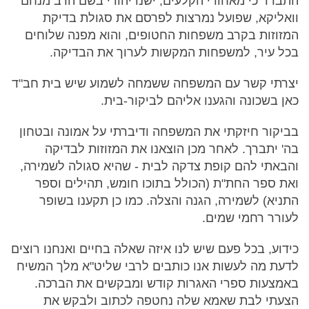
התברר כי מאחורי הקלעים, ישנו יהודי בשם הרב מנחם
וואליקא, שפועל נמרצות לפרסם את סגולת בדיקת
המזוזות בקרב משפחות החטופים, והוא מפנה שלוחים
בכל עיר, למשפחות המקשות לערוך את הבדיקה.
יצרתי קשר עם המשפחה ששמחה לשמוע שיש בית חב"ד
כאן בשכונה והגענו אליהם לביקור-בית.
בביקור חיזקתי את המשפחה ודיברתי על אמונה ובטחון
בה' יתברך. לאחר מכן הוצאנו את המזוזות לבדיקה
והבאתי להם קופת צדקה לבית - שהיא סגולה לשמירה,
ואת ספר החת"ת (הכולל בתוכו חומש, תהילים וספר
התניא) לשמירה, הגנה והצלה. כמו כן תקענו בשופר
לעורר רחמי שמים.
כידוע, בכל פעם שיש לנו איזה שאלה בחיים ואנחנו רוצים
לדעת מה לעשות אנו כותבים לרבי שליט"א מלך המשיח
באמצעות ספרי האגרות קודש ומבקשים את הברכה.
הצעתי לבת שאמא שלה נחטפה לכתוב ולבקש את